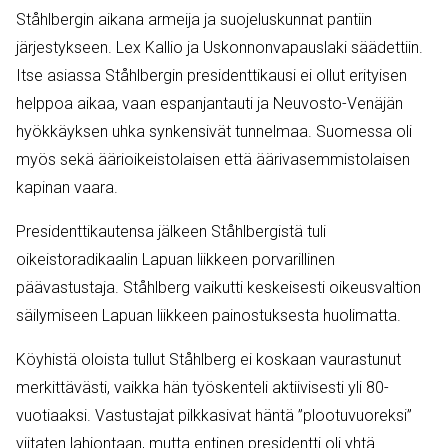
Ståhlbergin aikana armeija ja suojeluskunnat pantiin
järjestykseen.
Lex Kallio
ja Uskonnonvapauslaki säädettiin.
Itse asiassa Ståhlbergin presidenttikausi ei ollut erityisen
helppoa aikaa, vaan espanjantauti ja Neuvosto-Venäjän
hyökkäyksen uhka synkensivät tunnelmaa. Suomessa oli
myös sekä äärioikeistolaisen että äärivasemmistolaisen
kapinan vaara.
Presidenttikautensa jälkeen Ståhlbergistä tuli
oikeistoradikaalin Lapuan liikkeen porvarillinen
päävastustaja. Ståhlberg vaikutti keskeisesti oikeusvaltion
säilymiseen Lapuan liikkeen painostuksesta huolimatta.
Köyhistä oloista tullut Ståhlberg ei koskaan vaurastunut
merkittävästi, vaikka hän työskenteli aktiivisesti yli 80-
vuotiaaksi. Vastustajat pilkkasivat häntä ”plootuvuoreksi”
viitaten lahjontaan, mutta entinen presidentti oli yhtä