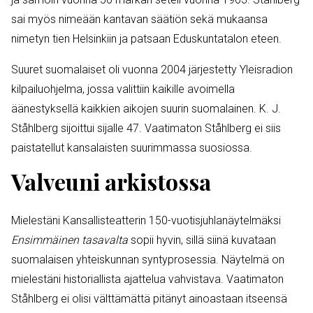
sai myös nimeään kantavan säätiön sekä mukaansa
nimetyn tien Helsinkiin ja patsaan Eduskuntatalon eteen.
Suuret suomalaiset oli vuonna 2004 järjestetty Yleisradion
kilpailuohjelma, jossa valittiin kaikille avoimella
äänestyksellä kaikkien aikojen suurin suomalainen. K. J.
Ståhlberg sijoittui sijalle 47. Vaatimaton Ståhlberg ei siis
paistatellut kansalaisten suurimmassa suosiossa.
Valveuni arkistossa
Mielestäni Kansallisteatterin 150-vuotisjuhlanäytelmäksi
Ensimmäinen tasavalta
sopii hyvin, sillä siinä kuvataan
suomalaisen yhteiskunnan syntyprosessia. Näytelmä on
mielestäni historiallista ajattelua vahvistava. Vaatimaton
Ståhlberg ei olisi välttämättä pitänyt ainoastaan itseensä