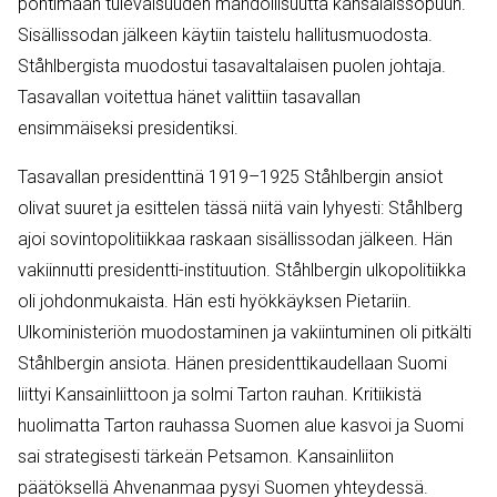
pohtimaan tulevaisuuden mahdollisuutta kansalaissopuun.
Sisällissodan jälkeen käytiin taistelu hallitusmuodosta.
Ståhlbergista muodostui tasavaltalaisen puolen johtaja.
Tasavallan voitettua hänet valittiin tasavallan
ensimmäiseksi presidentiksi.
Tasavallan presidenttinä 1919–1925 Ståhlbergin ansiot
olivat suuret ja esittelen tässä niitä vain lyhyesti: Ståhlberg
ajoi sovintopolitiikkaa raskaan sisällissodan jälkeen. Hän
vakiinnutti presidentti-instituution. Ståhlbergin ulkopolitiikka
oli johdonmukaista. Hän esti hyökkäyksen Pietariin.
Ulkoministeriön muodostaminen ja vakiintuminen oli pitkälti
Ståhlbergin ansiota. Hänen presidenttikaudellaan Suomi
liittyi Kansainliittoon ja solmi Tarton rauhan.
Kritiikistä
huolimatta Tarton rauhassa Suomen alue kasvoi ja Suomi
sai strategisesti tärkeän Petsamon.
Kansainliiton
päätöksellä Ahvenanmaa pysyi Suomen yhteydessä.