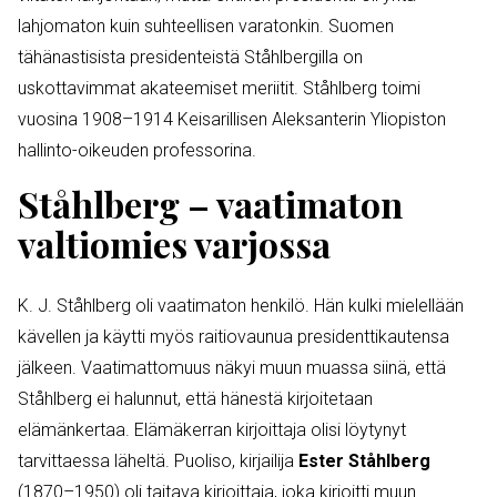
lahjomaton kuin suhteellisen varatonkin. Suomen
tähänastisista presidenteistä Ståhlbergilla on
uskottavimmat akateemiset meriitit. Ståhlberg toimi
vuosina 1908–1914 Keisarillisen Aleksanterin Yliopiston
hallinto-oikeuden professorina.
Ståhlberg – vaatimaton
valtiomies varjossa
K. J. Ståhlberg oli vaatimaton henkilö. Hän kulki mielellään
kävellen ja käytti myös raitiovaunua presidenttikautensa
jälkeen. Vaatimattomuus näkyi muun muassa siinä, että
Ståhlberg ei halunnut, että hänestä kirjoitetaan
elämänkertaa. Elämäkerran kirjoittaja olisi löytynyt
tarvittaessa läheltä. Puoliso, kirjailija
Ester Ståhlberg
(1870–1950) oli taitava kirjoittaja, joka kirjoitti muun