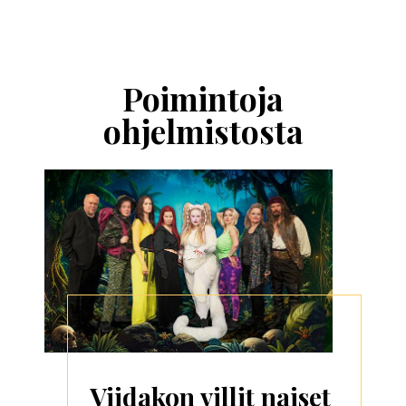
Ohita
esitysten
esittelykaruselli
Poimintoja
ohjelmistosta
Viidakon villit naiset