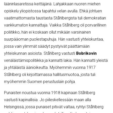
lääninlasaretissa keittäjänä. Lahjakkaan nuoren miehen
opiskelu yliopistossa tapahtui velan avulla. Ehkä johtuen
vaatimattomasta taustasta Ståhlbergista tuli demokratian
vankkumaton kannattaja. Vaikka Ståhlberg oli porvarillinen
poliitikko, hän ei koskaan ollut mikään varsinainen
suurpääoman puolestapuhuja. Hän vastusti yhteiskuntaa,
jossa vain ylimmät säädyt pystyivät päättämään
yhteiskunnan asioista. Ståhlberg vastusti
Bobrikovin
venäläistämispolitiikka ja kannatti lakia. Hän kannatti yleistä
ja yhtäläistä äänioikeutta. Myöhemmin vuonna 1917
Ståhlberg oli kirjoittamassa hallitusmuotoa, josta tuli
myöhemmin Suomen perustuslain pohja.
Punaisten noustua vuonna 1918 kapinaan Ståhlberg
vastusti kapinallisia. Jo piileskellessään maan alla
Helsingissä, jossa punaiset pitivät valtaa, ryhtyi Ståhlberg