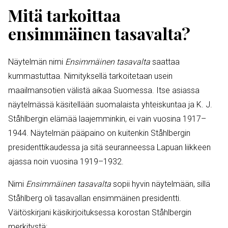
Mitä tarkoittaa
ensimmäinen tasavalta?
Näytelmän nimi
Ensimmäinen tasavalta
saattaa
kummastuttaa. Nimityksellä tarkoitetaan usein
maailmansotien välistä aikaa Suomessa. Itse asiassa
näytelmässä käsitellään suomalaista yhteiskuntaa ja K. J.
Ståhlbergin elämää laajemminkin, ei vain vuosina 1917–
1944. Näytelmän pääpaino on kuitenkin Ståhlbergin
presidenttikaudessa ja sitä seuranneessa Lapuan liikkeen
ajassa noin vuosina 1919–1932.
Nimi
Ensimmäinen tasavalta
sopii hyvin näytelmään, sillä
Ståhlberg oli tasavallan ensimmäinen presidentti.
Väitöskirjani käsikirjoituksessa korostan Ståhlbergin
merkitystä: