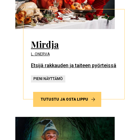
Mirdja
L. ONERVA
Etsijä rakkauden ja taiteen pyörteissä
PIENI NÄYTTÄMÖ
TUTUSTU JA OSTA LIPPU