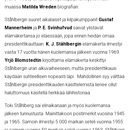
muassa
Matilda Wreden
biografian.
Ståhlbergin suuret aikalaiset ja kilpakumppanit
Gustaf
Mannerheim
ja
P. E. Svinhufvud
saivat ylistävät
elämäkertansa jo eläessään, jopa ennen heidän omaa
presidenttikauttaan.
K. J. Ståhlbergin
elämäkerta ilmestyi
vasta 17 vuotta hänen kuolemansa jälkeen vuonna 1969.
Yrjö Blomstedtin
kirjoittama elämäkerta keskittyi
Ståhlbergin uran alkuvaiheeseen, mutta presidenttikausi
käydään suhteellisen nopeasti läpi. Mahdollinen syy välttää
Ståhlbergin presidenttikauden käsittelemistä lienee ollut
haluttomuus käsitellä herkkää lähihistoriaa.
Toki Ståhlberg sai elinaikanaan ja myös kuolemansa
jälkeen tunnustusta. Mainittakoon postimerkit vuosina 1945
ja 1965. Samoin ilmestyi 5 000 markan seteli vuonna 1955
ja samoin vuonna 50 markan seteli vuonna 1963. Ståhlberg