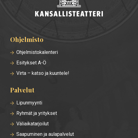
Ohjelmisto
Alatunnisteen
valikko
Ohjelmistokalenteri
Esitykset A-Ö
Virta – katso ja kuuntele!
Palvelut
Lipunmyynti
Ryhmät ja yritykset
Väliaikatarjoilut
Saapuminen ja aulapalvelut