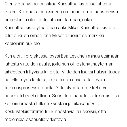
Olen viettänyt paljon aikaa Kansallisarkistossa lähteitä
etsien. Korona rajoituksineen on tuonut omat haasteensa
projektiin ja olen joutunut jännittämään, onko
Kansallisarkisto ylipäätään auki. Mikäli Kansallisarkisto on
ollut auki, on oman jännityksenä tuonut esimerkiksi
kopioinnin aukiolo.
Kun aloitin projektissa, pyysi Esa Leskinen minua etsimään
lähteitä viitteiden avulla, joita hän oli löytänyt näytelmän
aiheeseen liittyvistä kirjoista. Viitteiden lisäksi halusin tuoda
hänelle myös lähteitä, jotka tunsin ennalta tai löysin
tutkimusprosessin ohella. Yhteistyöstämme kehittyi
nopeasti hedelmällinen. Suosittelin hänelle lisälukemista ja
kerroin omasta tutkimuksestani ja aikakaudesta.
Keskusteluistamme tuli kiinnostavia ja uskoisin, että
molempia osapuolia virkistäviä.