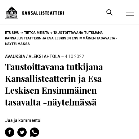
Hyppää
pääsisältöön
Pääva
Ava
pää
MURUPOLKU
ETUSIVU
TIETOA MEISTÄ
TAUSTOITTAVANA TUTKIJANA
KANSALLISTEATTERIN JA ESA LESKISEN ENSIMMÄINEN TASAVALTA -
NÄYTELMÄSSÄ
AVAUKSIA / ALEKSI AHTOLA
– 4.10.2022
Taustoittavana tutkijana
Kansallisteatterin ja Esa
Leskisen Ensimmäinen
tasavalta -näytelmässä
Jaa ja kommentoi
Jaa
Jaa
Jaa
Facebookiin
Twitteriin
WhatsAppiin