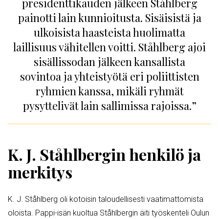
presidenttikauden jälkeen Ståhlberg
painotti lain kunnioitusta. Sisäisistä ja
ulkoisista haasteista huolimatta
laillisuus vähitellen voitti. Ståhlberg ajoi
sisällissodan jälkeen kansallista
sovintoa ja yhteistyötä eri poliittisten
ryhmien kanssa, mikäli ryhmät
pysyttelivät lain sallimissa rajoissa.”
K. J. Ståhlbergin henkilö ja
merkitys
K. J. Ståhlberg oli kotoisin taloudellisesti vaatimattomista
oloista. Pappi-isän kuoltua Ståhlbergin äiti työskenteli Oulun