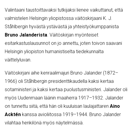
Valintaani taustoittavaksi tutkijaksi lienee vaikuttanut, että
valmistelen Helsingin yliopistossa väitöskirjaani K. J.
Ståhlbergin hyvästä ystävästä ja yhteistyökumppanista
Bruno Jalanderista
. Väitöskirjan myönteiset
esitarkastuslausunnot on jo annettu, joten toivon saavani
Helsingin yliopiston humanistiselta tiedekunnalta
väittelyluvan.
Väitöskirjani aihe kenraalimajuri Bruno Jalander (1872–
1966) oli Ståhlbergin presidenttikaudella kaksi kertaa
sotaministeri ja kaksi kertaa puolustusministeri. Jalander oli
myös Uudenmaan läänin maaherra 1917–1932. Jalander
on tunnettu siitä, että hän oli kuuluisan laulajattaren
Aino
Acktén
kanssa avioliitossa 1919–1944. Bruno Jalander
vilahtaa henkilönä myös näytelmässä.