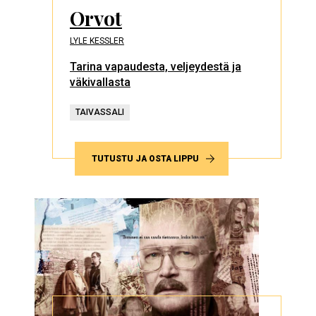
Orvot
LYLE KESSLER
Tarina vapaudesta, veljeydestä ja
väkivallasta
TAIVASSALI
TUTUSTU JA OSTA LIPPU