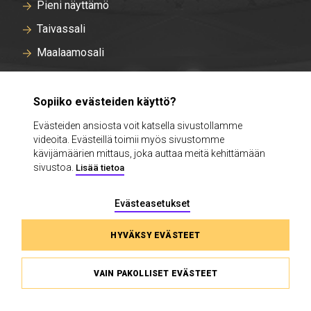
Pieni näyttämö
Taivassali
Maalaamosali
Lavaklubi
Kiertuenäyttämö
Sopiiko evästeiden käyttö?
Evästeiden ansiosta voit katsella sivustollamme
videoita. Evästeillä toimii myös sivustomme
Yhteisöt ja osallisuus
kävijämäärien mittaus, joka auttaa meitä kehittämään
sivustoa.
Lisää tietoa
Lapset, nuoret ja koulut
Sote-yksiköt ja vankilat
Evästeasetukset
Keskustelut, työpajat ja kulissikierrokset
HYVÄKSY EVÄSTEET
Lahjoita ja tue
VAIN PAKOLLISET EVÄSTEET
Tutustu Kansallisteatteriin
Henkilökunta