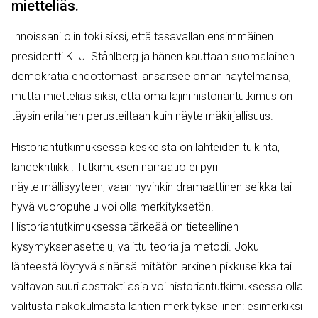
mietteliäs.
Innoissani olin toki siksi, että tasavallan ensimmäinen
presidentti K. J. Ståhlberg ja hänen kauttaan suomalainen
demokratia ehdottomasti ansaitsee oman näytelmänsä,
mutta mietteliäs siksi, että oma lajini historiantutkimus on
täysin erilainen perusteiltaan kuin näytelmäkirjallisuus.
Historiantutkimuksessa keskeistä on lähteiden tulkinta,
lähdekritiikki. Tutkimuksen narraatio ei pyri
näytelmällisyyteen, vaan hyvinkin dramaattinen seikka tai
hyvä vuoropuhelu voi olla merkityksetön.
Historiantutkimuksessa tärkeää on tieteellinen
kysymyksenasettelu, valittu teoria ja metodi. Joku
lähteestä löytyvä sinänsä mitätön arkinen pikkuseikka tai
valtavan suuri abstrakti asia voi historiantutkimuksessa olla
valitusta näkökulmasta lähtien merkityksellinen: esimerkiksi