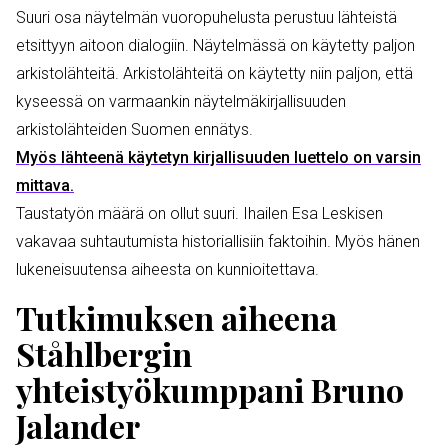
Suuri osa näytelmän vuoropuhelusta perustuu lähteistä
etsittyyn aitoon dialogiin. Näytelmässä on käytetty paljon
arkistolähteitä. Arkistolähteitä on käytetty niin paljon, että
kyseessä on varmaankin näytelmäkirjallisuuden
arkistolähteiden Suomen ennätys.
Myös lähteenä käytetyn kirjallisuuden luettelo on varsin
mittava.
Taustatyön määrä on ollut suuri. Ihailen Esa Leskisen
vakavaa suhtautumista historiallisiin faktoihin. Myös hänen
lukeneisuutensa aiheesta on kunnioitettava.
Tutkimuksen aiheena
Ståhlbergin
yhteistyökumppani Bruno
Jalander