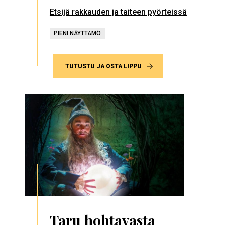
Etsijä rakkauden ja taiteen pyörteissä
PIENI NÄYTTÄMÖ
TUTUSTU JA OSTA LIPPU
Taru hohtavasta