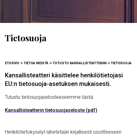
Tietosuoja
MURUPOLKU
ETUSIVU
TIETOA MEISTÄ
TUTUSTU KANSALLISTEATTERIIN
TIETOSUOJA
Kansallisteatteri käsittelee henkilötietojasi
EU:n tietosuoja-asetuksen mukaisesti.
Tutustu tietosuojaselosteeseemme tästä:
Tiedosto
Kansallisteatterin tietosuojaseloste (pdf)
Henkilötietokyselyt lähetetään kirjallisesti osoitteeseen