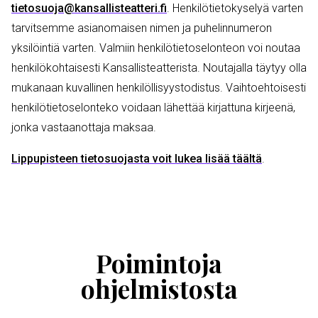
tietosuoja@kansallisteatteri.fi
. Henkilötietokyselyä varten
tarvitsemme asianomaisen nimen ja puhelinnumeron
yksilöintiä varten. Valmiin henkilötietoselonteon voi noutaa
henkilökohtaisesti Kansallisteatterista. Noutajalla täytyy olla
mukanaan kuvallinen henkilöllisyystodistus. Vaihtoehtoisesti
henkilötietoselonteko voidaan lähettää kirjattuna kirjeenä,
jonka vastaanottaja maksaa.
Lippupisteen tietosuojasta voit lukea lisää täältä
.
Ohita
esitysten
esittelykaruselli
Poimintoja
ohjelmistosta