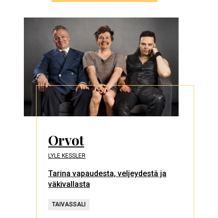
Orvot
LYLE KESSLER
Tarina vapaudesta, veljeydestä ja
väkivallasta
TAIVASSALI