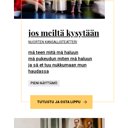
jos meiltä kysytään
NUORTEN KANSALLISTEATTERI
mä teen mitä mä haluun
mä pukeudun miten mä haluun
ja sä et tuu nukkumaan mun
haudassa
PIENI NÄYTTÄMÖ
TUTUSTU JA OSTA LIPPU