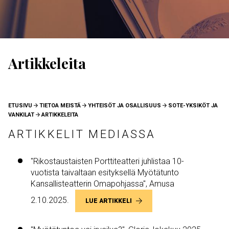
Artikkeleita
MURUPOLKU
ETUSIVU
TIETOA MEISTÄ
YHTEISÖT JA OSALLISUUS
SOTE-YKSIKÖT JA
VANKILAT
ARTIKKELEITA
ARTIKKELIT MEDIASSA
"Rikostaustaisten Porttiteatteri juhlistaa 10-
vuotista taivaltaan esityksellä Myötätunto
Kansallisteatterin Omapohjassa", Amusa
2.10.2025.
LUE ARTIKKELI