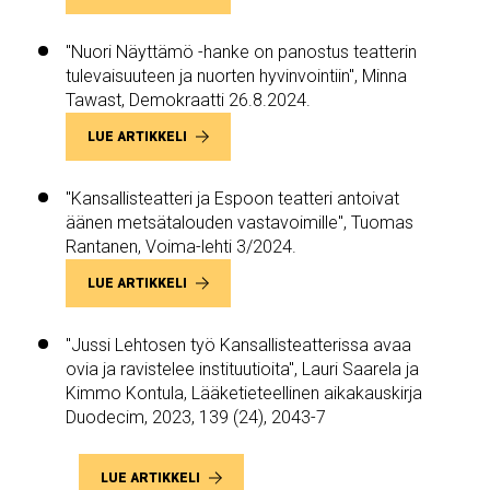
"Nuori Näyttämö -hanke on panostus teatterin
tulevaisuuteen ja nuorten hyvinvointiin", Minna
Tawast, Demokraatti 26.8.2024.
LUE ARTIKKELI
"Kansallisteatteri ja Espoon teatteri antoivat
äänen metsätalouden vastavoimille", Tuomas
Rantanen, Voima-lehti 3/2024.
LUE ARTIKKELI
"Jussi Lehtosen työ Kansallisteatterissa avaa
ovia ja ravistelee instituutioita", Lauri Saarela ja
Kimmo Kontula, Lääketieteellinen aikakauskirja
Duodecim, 2023, 139 (24), 2043-7
LUE ARTIKKELI