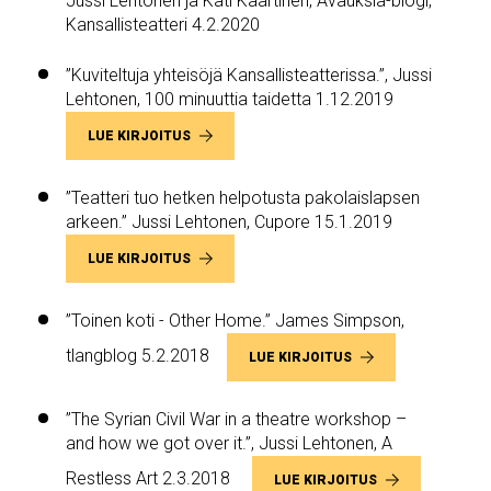
Jussi Lehtonen ja Kati Kaartinen, Avauksia-blogi,
Kansallisteatteri 4.2.2020
”Kuviteltuja yhteisöjä Kansallisteatterissa.”, Jussi
Lehtonen, 100 minuuttia taidetta 1.12.2019
LUE KIRJOITUS
”Teatteri tuo hetken helpotusta pakolaislapsen
arkeen.” Jussi Lehtonen, Cupore 15.1.2019
LUE KIRJOITUS
”Toinen koti - Other Home.” James Simpson,
tlangblog 5.2.2018
LUE KIRJOITUS
”The Syrian Civil War in a theatre workshop –
and how we got over it.”, Jussi Lehtonen, A
Restless Art 2.3.2018
LUE KIRJOITUS