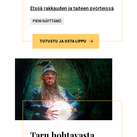
Etsijä rakkauden ja taiteen pyörteissä
PIENI NÄYTTÄMÖ
TUTUSTU JA OSTA LIPPU
Taru hohtavasta