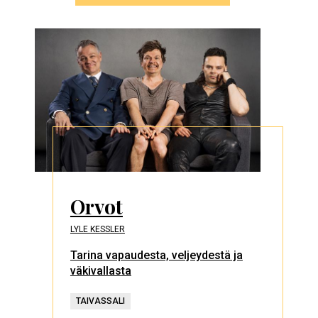
Orvot
LYLE KESSLER
Tarina vapaudesta, veljeydestä ja
väkivallasta
TAIVASSALI