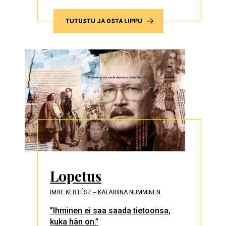
TUTUSTU JA OSTA LIPPU
Lopetus
IMRE KERTÉSZ ‒ KATARIINA NUMMINEN
”Ihminen ei saa saada tietoonsa,
kuka hän on.”