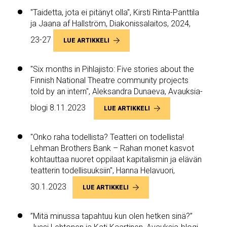
"Taidetta, jota ei pitänyt olla", Kirsti Rinta-Panttila
ja Jaana af Hallström, Diakonissalaitos, 2024,
23-27
LUE ARTIKKELI
"Six months in Pihlajisto: Five stories about the
Finnish National Theatre community projects
told by an intern", Aleksandra Dunaeva, Avauksia-
blogi 8.11.2023
LUE ARTIKKELI
"Onko raha todellista? Teatteri on todellista!
Lehman Brothers Bank – Rahan monet kasvot
kohtauttaa nuoret oppilaat kapitalismin ja elävän
teatterin todellisuuksiin", Hanna Helavuori,
30.1.2023
LUE ARTIKKELI
”Mitä minussa tapahtuu kun olen hetken sinä?”