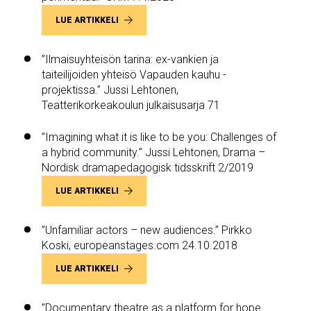
LUE ARTIKKELI
”Ilmaisuyhteisön tarina: ex-vankien ja
taiteilijoiden yhteisö Vapauden kauhu -
projektissa.” Jussi Lehtonen,
Teatterikorkeakoulun julkaisusarja 71
”Imagining what it is like to be you: Challenges of
a hybrid community.” Jussi Lehtonen, Drama –
Nordisk dramapedagogisk tidsskrift 2/2019
LUE ARTIKKELI
”Unfamiliar actors – new audiences.” Pirkko
Koski, europeanstages.com 24.10.2018
LUE ARTIKKELI
”Documentary theatre as a platform for hope