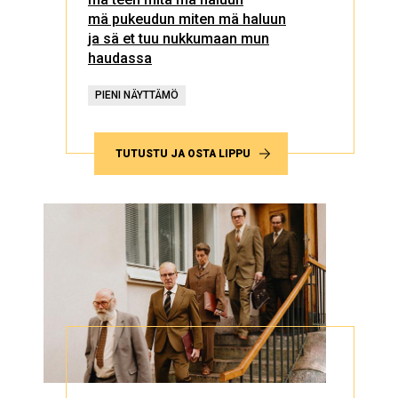
mä pukeudun miten mä haluun
ja sä et tuu nukkumaan mun
haudassa
PIENI NÄYTTÄMÖ
TUTUSTU JA OSTA LIPPU