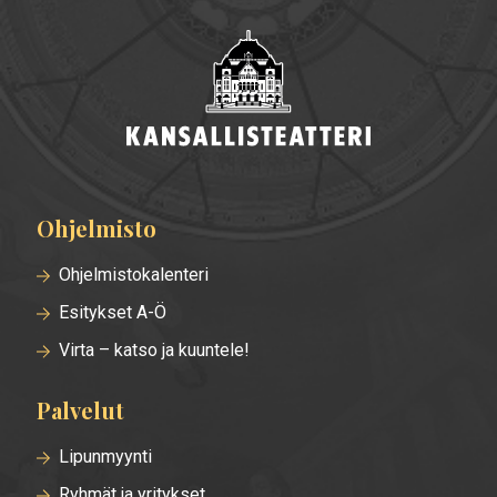
Ohjelmisto
Alatunnisteen
valikko
Ohjelmistokalenteri
Esitykset A-Ö
Virta – katso ja kuuntele!
Palvelut
Lipunmyynti
Ryhmät ja yritykset