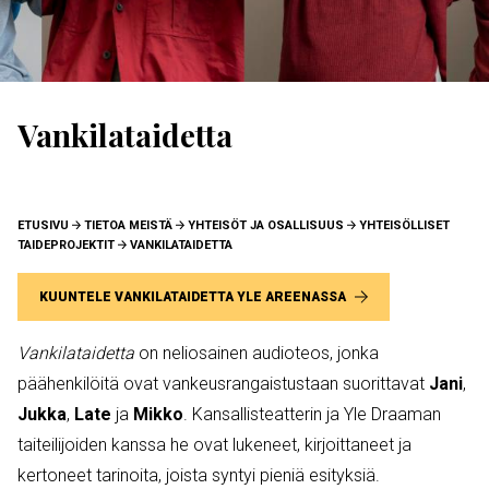
Vankilataidetta
MURUPOLKU
ETUSIVU
TIETOA MEISTÄ
YHTEISÖT JA OSALLISUUS
YHTEISÖLLISET
TAIDEPROJEKTIT
VANKILATAIDETTA
KUUNTELE VANKILATAIDETTA YLE AREENASSA
Vankilataidetta
on neliosainen audioteos, jonka
päähenkilöitä ovat vankeusrangaistustaan suorittavat
Jani
,
Jukka
,
Late
ja
Mikko
. Kansallisteatterin ja Yle Draaman
taiteilijoiden kanssa he ovat lukeneet, kirjoittaneet ja
kertoneet tarinoita, joista syntyi pieniä esityksiä.