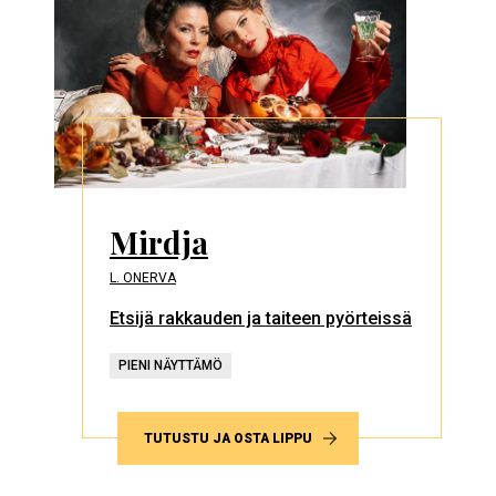
Mirdja
L. ONERVA
Etsijä rakkauden ja taiteen pyörteissä
PIENI NÄYTTÄMÖ
TUTUSTU JA OSTA LIPPU