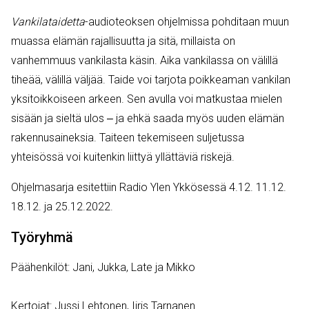
Vankilataidetta
-audioteoksen ohjelmissa pohditaan muun
muassa elämän rajallisuutta ja sitä, millaista on
vanhemmuus vankilasta käsin. Aika vankilassa on välillä
tiheää, välillä väljää. Taide voi tarjota poikkeaman vankilan
yksitoikkoiseen arkeen. Sen avulla voi matkustaa mielen
sisään ja sieltä ulos ‒ ja ehkä saada myös uuden elämän
rakennusaineksia. Taiteen tekemiseen suljetussa
yhteisössä voi kuitenkin liittyä yllättäviä riskejä.
Ohjelmasarja esitettiin Radio Ylen Ykkösessä 4.12. 11.12.
18.12. ja 25.12.2022.
Työryhmä
Päähenkilöt: Jani, Jukka, Late ja Mikko
Kertojat: Jussi Lehtonen, Iiris Tarnanen