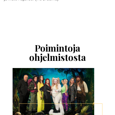
Ohita
esitysten
esittelykaruselli
Poimintoja
ohjelmistosta