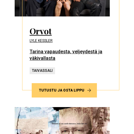
Orvot
LYLE KESSLER
Tarina vapaudesta, veljeydestä ja
väkivallasta
TAIVASSALI
TUTUSTU JA OSTA LIPPU