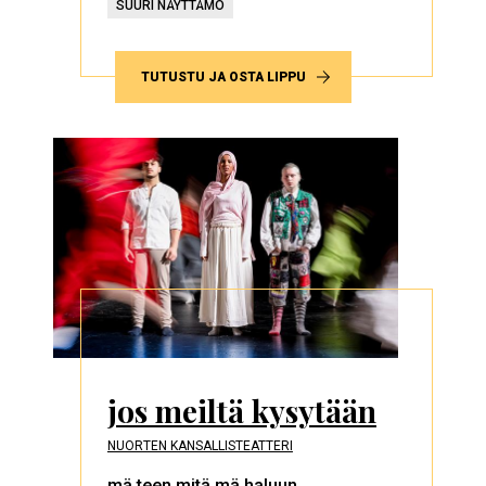
SUURI NÄYTTÄMÖ
TUTUSTU JA OSTA LIPPU
jos meiltä kysytään
NUORTEN KANSALLISTEATTERI
mä teen mitä mä haluun