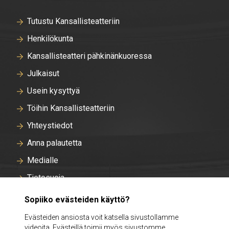
Tutustu Kansallisteatteriin
Henkilökunta
Kansallisteatteri pähkinänkuoressa
Julkaisut
Usein kysyttyä
Töihin Kansallisteatteriin
Yhteystiedot
Anna palautetta
Medialle
Tietosuoja
Tallentavan kameravalvonnan rekisteriseloste
Sopiiko evästeiden käyttö?
Evästeasetukset
Evästeiden ansiosta voit katsella sivustollamme
videoita. Evästeillä toimii myös sivustomme