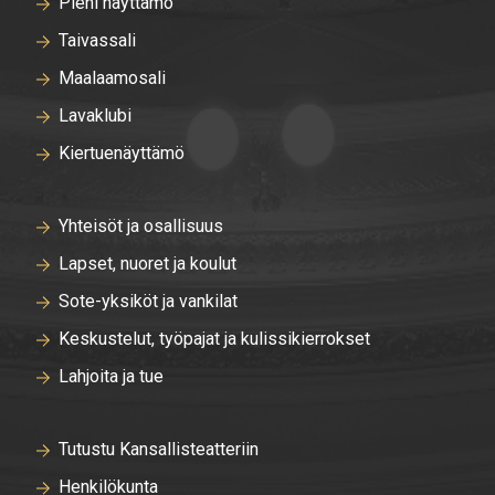
Pieni näyttämö
Taivassali
Maalaamosali
Lavaklubi
Kiertuenäyttämö
Yhteisöt ja osallisuus
Lapset, nuoret ja koulut
Sote-yksiköt ja vankilat
Keskustelut, työpajat ja kulissikierrokset
Lahjoita ja tue
Tutustu Kansallisteatteriin
Henkilökunta