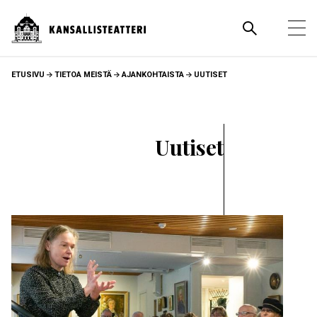
Hyppää
pääsisältöön
Pääva
Ava
pää
MURUPOLKU
ETUSIVU
TIETOA MEISTÄ
AJANKOHTAISTA
UUTISET
Uutiset