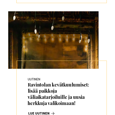
UUTINEN
Ravintolan kevätkuulumiset:
lisää paikkoja
väliaikatarjoiluille ja uusia
herkkuja valikoimaan!
LUE UUTINEN