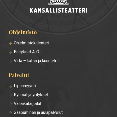
Ohjelmisto
Alatunnisteen
valikko
Ohjelmistokalenteri
Esitykset A-Ö
Virta – katso ja kuuntele!
Palvelut
Lipunmyynti
Ryhmät ja yritykset
Väliaikatarjoilut
Saapuminen ja aulapalvelut