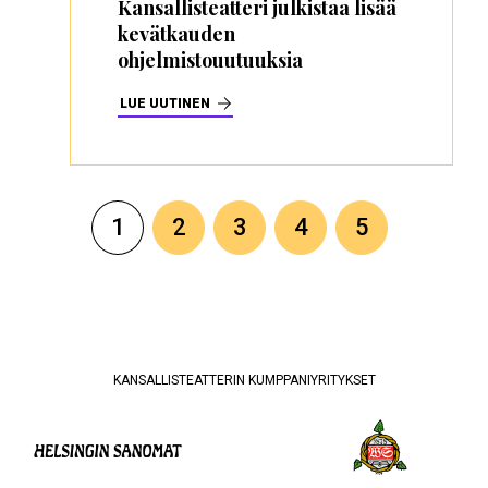
Kansallisteatteri julkistaa lisää
kevätkauden
ohjelmistouutuuksia
LUE UUTINEN
Sivutus
Tämänhetkinen
1
Sivu
2
Sivu
3
Sivu
4
Sivu
5
sivu
KANSALLISTEATTERIN KUMPPANIYRITYKSET