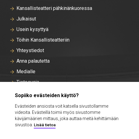
Kansallisteatteri pähkinänkuoressa
Julkaisut
Usein kysyttyä
Töihin Kansallisteatteriin
Yhteystiedot
Anna palautetta
Medialle
Tietosuoja
Tallentavan kameravalvonnan rekisteriseloste
Sopiiko evästeiden käyttö?
Evästeasetukset
Evästeiden ansiosta voit katsella sivustollamme
videoita. Evästeillä toimii myös sivustomme
Intra
kävijämäärien mittaus, joka auttaa meitä kehittämään
sivustoa.
Lisää tietoa