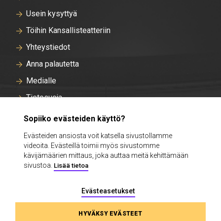
Usein kysyttyä
Töihin Kansallisteatteriin
Yhteystiedot
Anna palautetta
Medialle
Tietosuoja
Tallentavan kameravalvonnan rekisteriseloste
Sopiiko evästeiden käyttö?
Evästeasetukset
Evästeiden ansiosta voit katsella sivustollamme
videoita. Evästeillä toimii myös sivustomme
Intra
kävijämäärien mittaus, joka auttaa meitä kehittämään
sivustoa.
Lisää tietoa
Evästeasetukset
HYVÄKSY EVÄSTEET