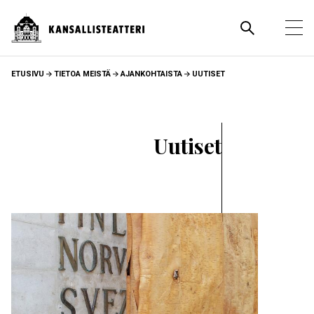
Hyppää
pääsisältöön
Pääva
Ava
pää
MURUPOLKU
ETUSIVU
TIETOA MEISTÄ
AJANKOHTAISTA
UUTISET
Uutiset