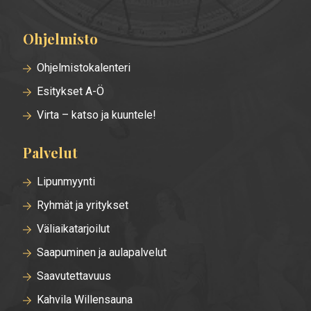
Ohjelmisto
Alatunnisteen
valikko
Ohjelmistokalenteri
Esitykset A-Ö
Virta – katso ja kuuntele!
Palvelut
Lipunmyynti
Ryhmät ja yritykset
Väliaikatarjoilut
Saapuminen ja aulapalvelut
Saavutettavuus
Kahvila Willensauna