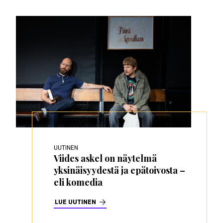
UUTINEN
Viides askel on näytelmä
yksinäisyydestä ja epätoivosta –
eli komedia
LUE UUTINEN