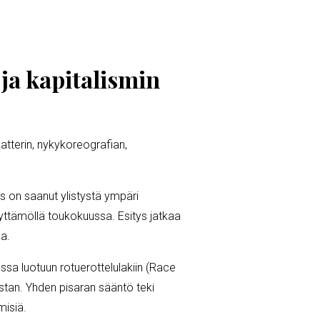
ja kapitalismin
teatterin, nykykoreografian,
ys on saanut ylistystä ympäri
yttämöllä toukokuussa. Esitys jatkaa
kaa.
ssa luotuun rotuerottelulakiin (Race
stan. Yhden pisaran sääntö teki
misiä.