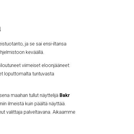
n
istuotanto, ja se sai ensi-iltansa
a ohjelmistoon keväällä.
iloutuneet viimeiset eloonjääneet:
eet loputtomalta tuntuvasta
sena maahan tullut näyttelijä
Bakr
iin ilmeistä kuin päältä näyttää.
nut valittaja palveltavana. Aikaamme