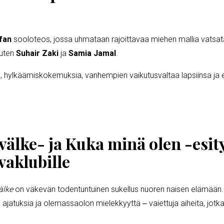
fan
sooloteos, jossa uhmataan rajoittavaa miehen mallia vatsatan
kuten
Suhair Zaki
ja
Samia Jamal
.
, hylkäämiskokemuksia, vanhempien vaikutusvaltaa lapsiinsa ja 
välke- ja Kuka minä olen -esit
vaklubille
älke
on väkevän todentuntuinen sukellus nuoren naisen elämään
ajatuksia ja olemassaolon mielekkyyttä ‒ vaiettuja aiheita, jotka k