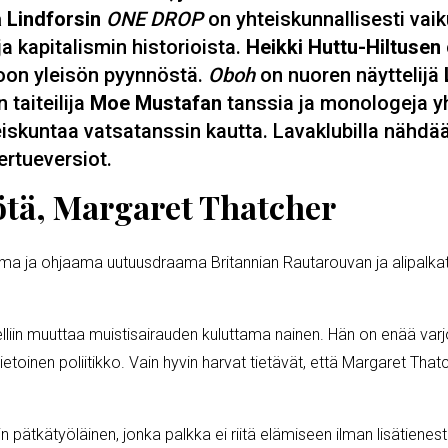
 Lindforsin
ONE DROP
on yhteiskunnallisesti vaik
a kapitalismin historioista.
Heikki Huttu-Hiltusen
oon yleisön pyynnöstä.
Oboh
on nuoren näyttelijä
 taiteilija
Moe Mustafan
tanssia ja monologeja y
eiskuntaa vatsatanssin kautta. Lavaklubilla nähdä
ertueversiot.
ötä, Margaret Thatcher
tama ja ohjaama uutuusdraama Britannian Rautarouvan ja alipalkat
liin muuttaa muistisairauden kuluttama nainen. Hän on enää varjo
etietoinen poliitikko. Vain hyvin harvat tietävät, että Margaret T
lin pätkätyöläinen, jonka palkka ei riitä elämiseen ilman lisätienes