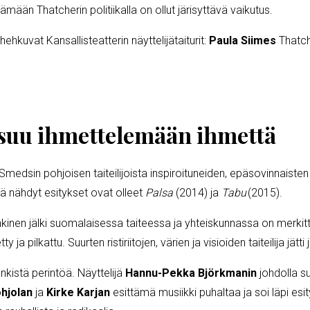
lämään Thatcherin politiikalla on ollut järisyttävä vaikutus.
ehkuvat Kansallisteatterin näyttelijätaiturit:
Paula Siimes
Thatch
suu ihmettelemään ihmettä
 Smedsin pohjoisen taiteilijoista inspiroituneiden, epäsovinnais
lä nähdyt esitykset ovat olleet
Palsa
(2014) ja
Tabu
(2015).
kinen jälki suomalaisessa taiteessa ja yhteiskunnassa on merkit
tty ja pilkattu. Suurten ristiriitojen, värien ja visioiden taiteilija j
nkistä perintöä. Näyttelijä
Hannu-Pekka Björkmanin
johdolla s
hjolan
ja
Kirke Karjan
esittämä musiikki puhaltaa ja soi läpi esi