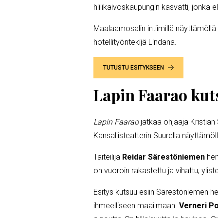
hiilikaivoskaupungin kasvatti, jonka e
Maalaamosalin intiimillä näyttämöllä h
hotellityöntekijä Lindana.
TUTUSTU ESITYKSEEN
Lapin Faarao kut
Lapin Faarao
jatkaa ohjaaja Kristian
Kansallisteatterin Suurella näyttämöl
Taiteilija
Reidar Särestöniemen
hen
on vuoroin rakastettu ja vihattu, yliste
Esitys kutsuu esiin Särestöniemen he
ihmeelliseen maailmaan.
Verneri Po