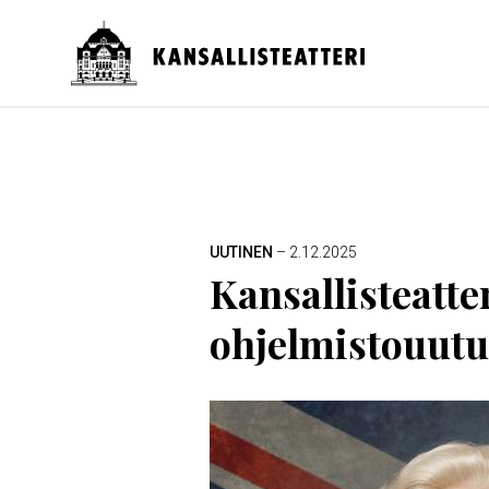
Hyppää
pääsisältöön
Päävalikko
MURUPOLKU
UUTINEN
– 2.12.2025
Kansallisteatte
ohjelmistouutu