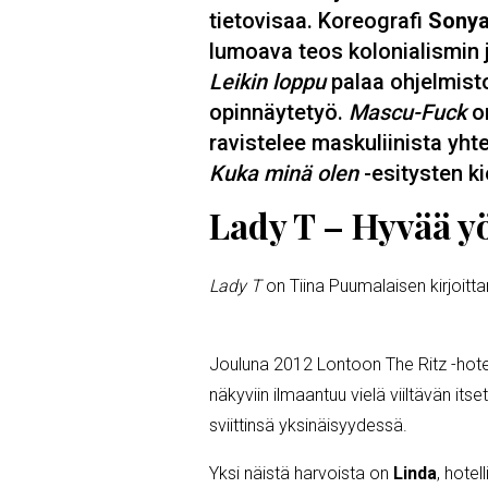
tietovisaa. Koreografi
Sonya
lumoava teos kolonialismin j
Leikin loppu
palaa ohjelmist
opinnäytetyö.
Mascu-Fuck
on
ravistelee maskuliinista yht
Kuka minä olen
-esitysten ki
Lady T – Hyvää y
Lady T
on Tiina Puumalaisen kirjoit
Jouluna 2012 Lontoon The Ritz -hotel
näkyviin ilmaantuu vielä viiltävän its
sviittinsä yksinäisyydessä.
Yksi näistä harvoista on
Linda
, hotel