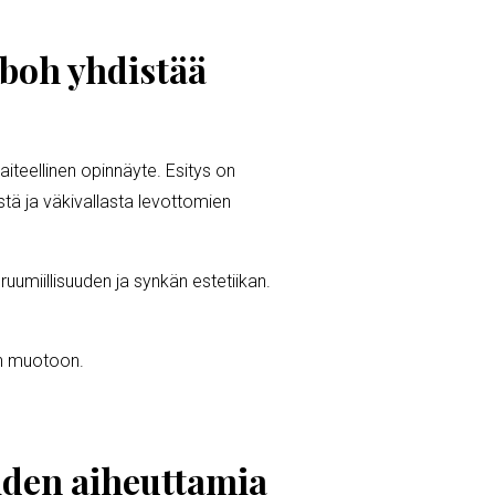
Oboh yhdistää
aiteellinen opinnäyte. Esitys on
stä ja väkivallasta levottomien
uumiillisuuden ja synkän estetiikan.
an muotoon.
iden aiheuttamia