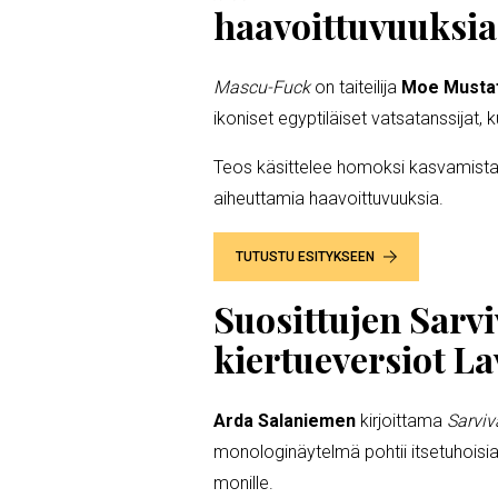
haavoittuvuuksia
Mascu-Fuck
on taiteilija
Moe Musta
ikoniset egyptiläiset vatsatanssijat, 
Teos käsittelee homoksi kasvamista
aiheuttamia haavoittuvuuksia.
TUTUSTU ESITYKSEEN
Suosittujen Sarvi
kiertueversiot La
Arda
Salaniemen
kirjoittama
Sarviv
monologinäytelmä pohtii itsetuhoisia 
monille.