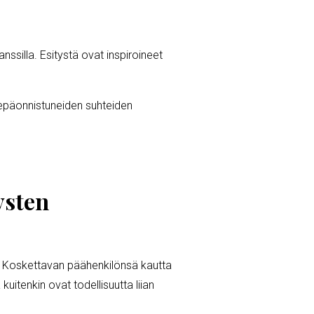
ssilla. Esitystä ovat inspiroineet
epäonnistuneiden suhteiden
ysten
. Koskettavan päähenkilönsä kautta
uitenkin ovat todellisuutta liian