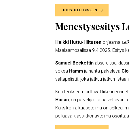
TUTUSTU ESITYKSEEN
Menestysesitys L
Heikki Huttu-Hiltusen
ohjaama
Lei
Maalaamosalissa 9.4.2025. Esitys kerä
Samuel Beckettin
absurdissa klassi
sokea
Hamm
ja häntä palveleva
Clo
valtapelistä, joka jatkuu jatkumistaa
Kun teokseen tarttuvat liikenneonne
Hasan
, on palvelijan ja palveltavan
Kaksikon alkuasetelma on selkeä: ma
peilaava klassikkonäytelmä osoitta