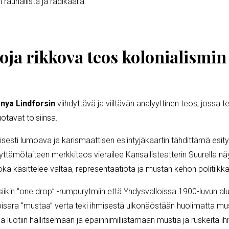
n rauhallista ja radikaalia.
ja rikkova teos kolonialismin 
nya Lindforsin
viihdyttävä ja viiltävän analyyttinen teos, jossa 
otavat toisiinsa.
alisesti lumoava ja karismaattisen esiintyjäkaartin tähdittämä esit
ämötaiteen merkkiteos vierailee Kansallisteatterin Suurella nä
oka käsittelee valtaa, representaatiota ja mustan kehon politiik
ikin “one drop” -rumpurytmiin että Yhdysvalloissa 1900-luvun alu
pisara "mustaa” verta teki ihmisestä ulkonäöstään huolimatta mu
 luotiin hallitsemaan ja epäinhimillistämään mustia ja ruskeita ih