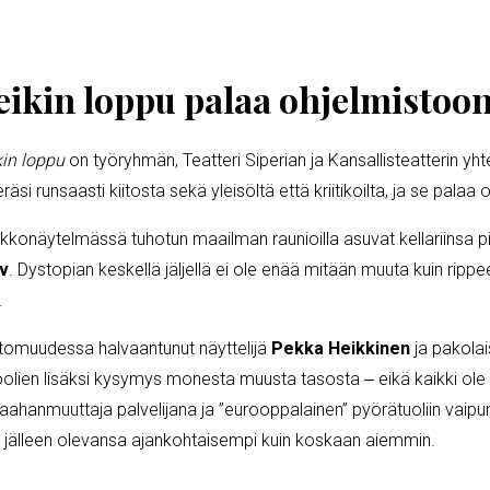
eikin loppu palaa ohjelmistoo
kin loppu
on työryhmän, Teatteri Siperian ja Kansallisteatterin yhte
si runsaasti kiitosta sekä yleisöltä että kriitikoilta, ja se pala
kkonäytelmässä tuhotun maailman raunioilla asuvat kellariinsa pi
v
. Dystopian keskellä jäljellä ei ole enää mitään muuta kuin ripp
n.
ttomuudessa halvaantunut näyttelijä
Pekka Heikkinen
ja pakolai
 roolien lisäksi kysymys monesta muusta tasosta ‒ eikä kaikki ole n
ahanmuuttaja palvelijana ja ”eurooppalainen” pyörätuoliin vaipu
a jälleen olevansa ajankohtaisempi kuin koskaan aiemmin.