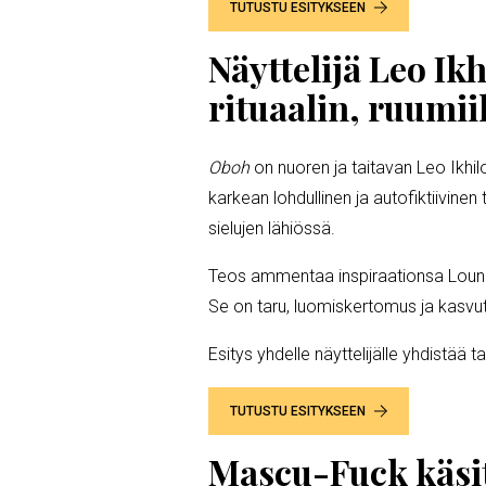
TUTUSTU ESITYKSEEN
Näyttelijä Leo Ik
rituaalin, ruumii
Oboh
on nuoren ja taitavan Leo Ikhil
karkean lohdullinen ja autofiktiivine
sielujen lähiössä.
Teos ammentaa inspiraationsa Lounais-
Se on taru, luomiskertomus ja kasvu
Esitys yhdelle näyttelijälle yhdistä
TUTUSTU ESITYKSEEN
Mascu-Fuck käsit