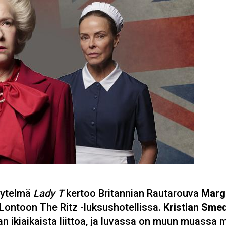
ytelmä
Lady T
kertoo Britannian Rautarouva
Marg
 Lontoon The Ritz -luksushotellissa.
Kristian Sme
an ikiaikaista liittoa, ja luvassa on muun muassa m