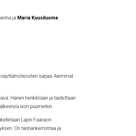
erina ja
Maria Kuusiluoma
ten näyttämöteosten sarjaa. Aiemmat
tävä. Hänen henkilöään ja taidettaan
ätti jälkeensä ison puumerkin.
ukelletaan Lapin Faaraon
tyksen. On tarinankerrontaa ja