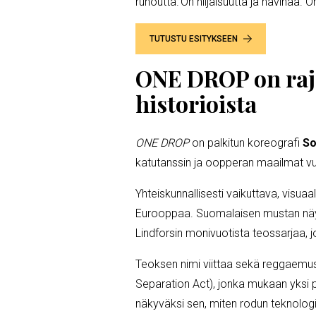
runoutta. On hiljaisuutta ja havinaa. O
TUTUSTU ESITYKSEEN
ONE DROP on rajo
historioista
ONE DROP
on palkitun koreografi
So
katutanssin ja oopperan maailmat vu
Yhteiskunnallisesti vaikuttava, visua
Eurooppaa. Suomalaisen mustan näytt
Lindforsin monivuotista teossarjaa, j
Teoksen nimi viittaa sekä reggaemusi
Separation Act), jonka mukaan yksi 
näkyväksi sen, miten rodun teknologia