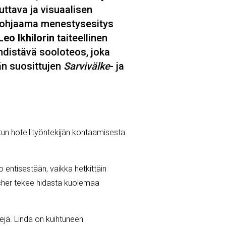
uttava ja visuaalisen
ohjaama menestysesitys
Leo Ikhilorin
taiteellinen
hdistävä sooloteos, joka
än suosittujen
Sarvivälke
- ja
un hotellityöntekijän kohtaamisesta.
 entisestään, vaikka hetkittäin
hatcher tekee hidasta kuolemaa
tejä. Linda on kuihtuneen