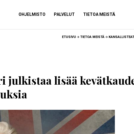
NÄYTÄ
OHJELMISTO
NÄYTÄ
PALVELUT
NÄYTÄ
TIETOA MEISTÄ
ALAVALIKKO
ALAVALIKKO
ALAVALIKKO
ETUSIVU
TIETOA MEISTÄ
KANSALLISTEAT
ri julkistaa lisää kevätkaud
uksia