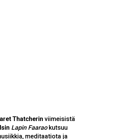
aret Thatcherin
viimeisistä
dsin
Lapin Faarao
kutsuu
usiikkia, meditaatiota ja