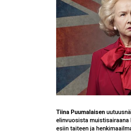
Tiina Puumalaisen
uutuusnä
elinvuosista muistisairaana
esiin taiteen ja henkimaailm