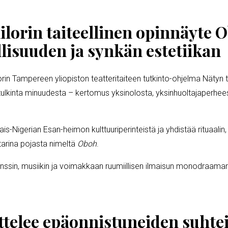
hilorin taiteellinen opinnäyte 
llisuuden ja synkän estetiikan
orin Tampereen yliopiston teatteritaiteen tutkinto-ohjelma Nätyn t
n tulkinta minuudesta – kertomus yksinolosta, yksinhuoltajaperhee
Nigerian Esan-heimon kulttuuriperinteistä ja yhdistää rituaalin, r
tarina pojasta nimeltä
Oboh
.
ä tanssin, musiikin ja voimakkaan ruumiillisen ilmaisun monodraam
telee epäonnistuneiden suhte