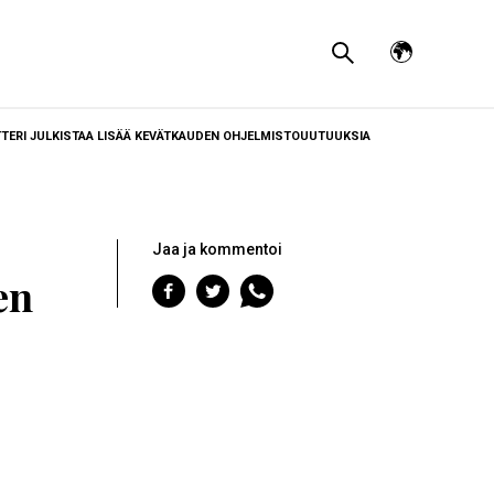
Avaa
kielivalikko
TERI JULKISTAA LISÄÄ KEVÄTKAUDEN OHJELMISTOUUTUUKSIA
Jaa ja kommentoi
en
Jaa
Jaa
Jaa
Facebookiin
Twitteriin
WhatsAppiin