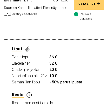
Maanantai 2.11.
klo 18:30
OSTA LIPUT
Suomen Kansallisteatteri, Pieni näyttämö
Tekstitys saatavilla
Paikkoja
vapaana
Liput
Peruslippu
36 €
Eläkeläinen
32 €
Opiskelija/työtön
20 €
Nuorisolippu alle 21v.
10 €
Saman illan lippu
- 50% peruslipusta
Kesto
Ilmoitetaan ensi-illan alla.