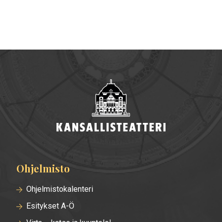
Ohjelmisto
Alatunnisteen
valikko
Ohjelmistokalenteri
Esitykset A-Ö