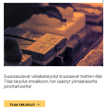
Suussasulavat väliaikatarjoilut kruunaavat teatteri-illan.
Tilaa tarjoilut ennakkoon, niin säästyt ylimääräiseltä
jonottamiselta!
TILAA TARJOILUT