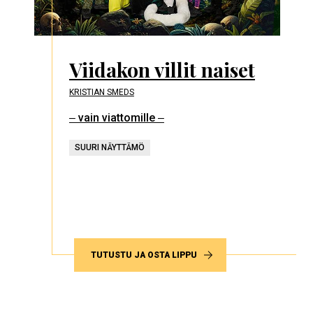
Viidakon villit naiset
KRISTIAN SMEDS
‒ vain viattomille ‒
SUURI NÄYTTÄMÖ
TUTUSTU JA OSTA LIPPU