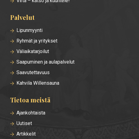
Virta – katso ja kuuntele!
Palvelut
Lipunmyynti
Ryhmät ja yritykset
Väliaikatarjoilut
Saapuminen ja aulapalvelut
Saavutettavuus
Kahvila Willensauna
Tietoa meistä
Ajankohtaista
Uutiset
Artikkelit