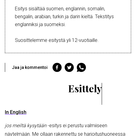
Esitys sisältää suomen, englannin, somalin,
bengalin, arabian, turkin ja darin kieltä. Tekstitys
englanniksi ja suomeksi.
Suosittelemme esitystä yli 12-vuotiaille.
Jaa
Jaa
Jaa
Jaa ja kommentoi
Facebookiin
Twitteriin
WhatsAppiin
Esittely
In English
jos meiltä kysytään
-esitys ei perustu valmiiseen
näytelmään. Me ollaan rakennettu se harjoitushuoneessa