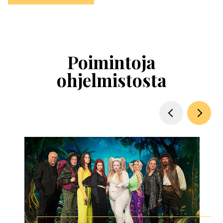
Ohita
esitysten
esittelykaruselli
Poimintoja
ohjelmistosta