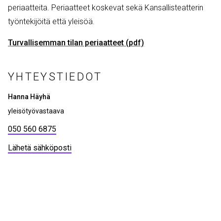
periaatteita. Periaatteet koskevat sekä Kansallisteatterin
työntekijöitä että yleisöä.
Tiedosto
Turvallisemman tilan periaatteet (pdf)
YHTEYSTIEDOT
Hanna Häyhä
yleisötyövastaava
050 560 6875
Lähetä sähköposti
Ohita
esitysten