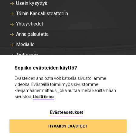
Usein kysyttyä
Töihin Kansallisteatteriin
Yhteystiedot
Anna palautetta
Medialle
Tietosuoja
Tallentavan kameravalvonnan rekisteriseloste
Sopiiko evästeiden käyttö?
Evästeasetukset
Evästeiden ansiosta voit katsella sivustollamme
videoita. Evästeillä toimii myös sivustomme
Intra
kävijämäärien mittaus, joka auttaa meitä kehittämään
sivustoa.
Lisää tietoa
Evästeasetukset
HYVÄKSY EVÄSTEET