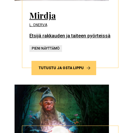
Mirdja
L. ONERVA
Etsijä rakkauden ja taiteen pyörteissä
PIENI NÄYTTÄMÖ
TUTUSTU JA OSTA LIPPU