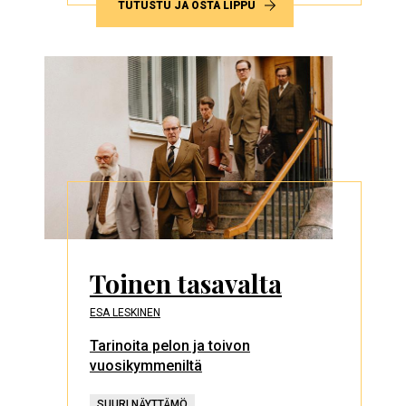
TUTUSTU JA OSTA LIPPU
Toinen tasavalta
ESA LESKINEN
Tarinoita pelon ja toivon
vuosikymmeniltä
SUURI NÄYTTÄMÖ