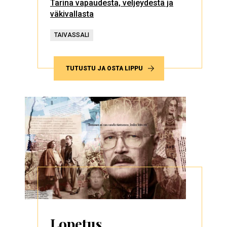
Tarina vapaudesta, veljeydestä ja
väkivallasta
TAIVASSALI
TUTUSTU JA OSTA LIPPU
Lopetus