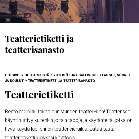
Teatterietiketti ja
teatterisanasto
MURUPOLKU
ETUSIVU
TIETOA MEISTÄ
YHTEISÖT JA OSALLISUUS
LAPSET, NUORET
JA KOULUT
TEATTERIETIKETTI JA TEATTERISANASTO
Teatterietiketti
Rento meininki takaa onnistuneen teatteri-illan! Teatterissa
käyntiin liittyy kuitenkin joitain tapoja ja käytänteitä, jotka on
hyvä käydä läpi ennen teatterivierailua. Lataa tästä
teatterietiketti luokkasi käyttöön.