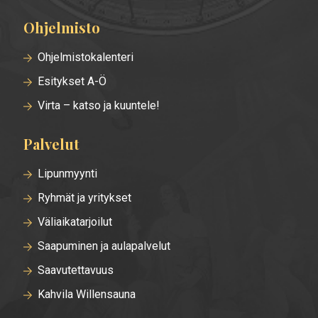
Ohjelmisto
Alatunnisteen
valikko
Ohjelmistokalenteri
Esitykset A-Ö
Virta – katso ja kuuntele!
Palvelut
Lipunmyynti
Ryhmät ja yritykset
Väliaikatarjoilut
Saapuminen ja aulapalvelut
Saavutettavuus
Kahvila Willensauna