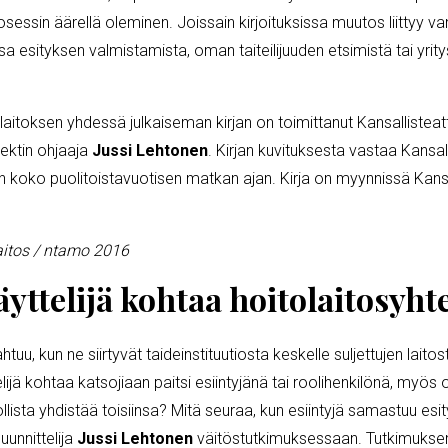
rosessin äärellä oleminen. Joissain kirjoituksissa muutos liittyy v
 osa esityksen valmistamista, oman taiteilijuuden etsimistä tai yri
aitoksen yhdessä julkaiseman kirjan on toimittanut Kansallisteat
jektin ohjaaja
Jussi Lehtonen
. Kirjan kuvituksesta vastaa Kansal
sen koko puolitoistavuotisen matkan ajan. Kirja on myynnissä Kans
aitos / ntamo 2016
yttelijä kohtaa hoitolaitosyht
ahtuu, kun ne siirtyvät taideinstituutiosta keskelle suljettujen lai
lijä kohtaa katsojiaan paitsi esiintyjänä tai roolihenkilönä, myös
ollista yhdistää toisiinsa? Mitä seuraa, kun esiintyjä samastuu e
uunnittelija
Jussi Lehtonen
väitöstutkimuksessaan. Tutkimuksen 