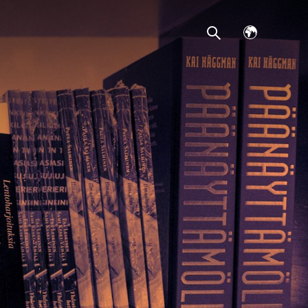
Avaa
kielivalikko