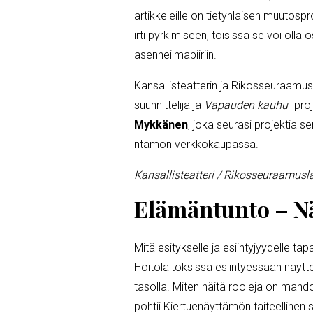
artikkeleille on tietynlaisen muutosp
irti pyrkimiseen, toisissa se voi olla
asenneilmapiiriin.
Kansallisteatterin ja Rikosseuraamusl
suunnittelija ja
Vapauden kauhu
-pro
Mykkänen
, joka seurasi projektia 
ntamon verkkokaupassa.
Kansallisteatteri / Rikosseuraamusl
Elämäntunto – Nä
Mitä esitykselle ja esiintyjyydelle tap
Hoitolaitoksissa esiintyessään näytte
tasolla. Miten näitä rooleja on mahd
pohtii Kiertuenäyttämön taiteellinen s