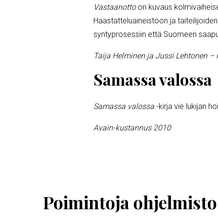
Vastaanotto
on kuvaus kolmivaiheise
Haastatteluaineistoon ja taiteilijoi
syntyprosessiin että Suomeen saapun
Taija Helminen ja Jussi Lehtonen – Ka
Samassa valossa
Samassa valossa
-kirja vie lukijan h
Avain-kustannus 2010
Ohita
esitysten
esittelykaruselli
Poimintoja ohjelmisto