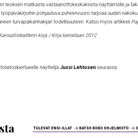
n teoksen matkasta vastaanottokeskuksista näyttämölle ja takai
den työpäiväkirjoihin pohjautuva puheenvuoro tarjoaa uuden näkö
een turvapaikanhakijan todellisuuteen. Katso myös artikkeli
Pa
nsallisteatterin kirja / Kirja kerrallaan 2012
oitolaitoskiertueelle näyttelijä
Jussi Lehtosen
seurassa.
sta
TULEVAT ENSI-ILLAT
KATSO KOKO OHJELMISTO