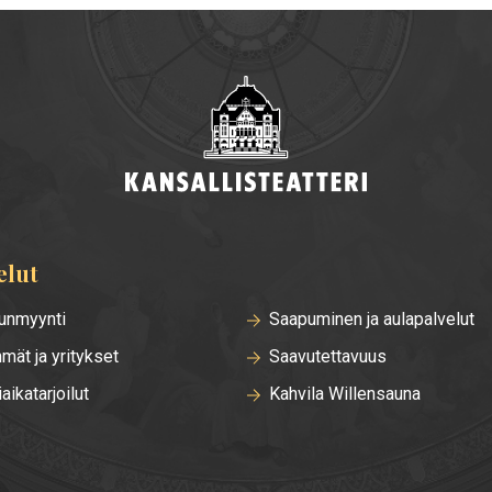
elut
unmyynti
Saapuminen ja aulapalvelut
mät ja yritykset
Saavutettavuus
iaikatarjoilut
Kahvila Willensauna