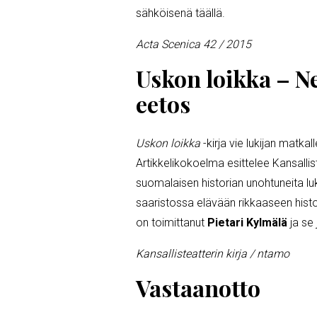
sähköisenä täällä.
Acta Scenica 42 / 2015
Uskon loikka – N
eetos
Uskon loikka
-kirja vie lukijan matka
Artikkelikokoelma esittelee Kansallis
suomalaisen historian unohtuneita lu
saaristossa elävään rikkaaseen histor
on toimittanut
Pietari Kylmälä
ja se
Kansallisteatterin kirja / ntamo
Vastaanotto