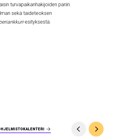
sin turvapaikanhakijoiden pariin.
kulman sekä taideteoksen
periankkuri
-esityksestä.
OHJELMISTOKALENTERI