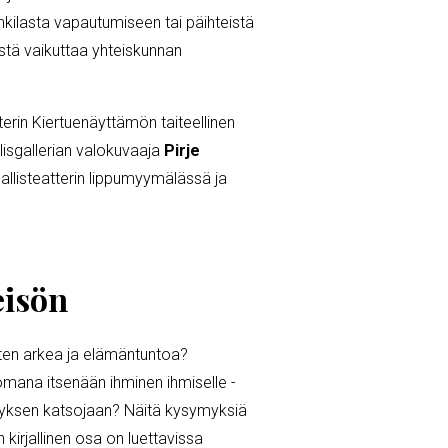
ankilasta vapautumiseen tai päihteistä
tystä vaikuttaa yhteiskunnan
terin Kiertuenäyttämön taiteellinen
lisgallerian valokuvaaja
Pirje
allisteatterin lippumyymälässä ja
eisön
tosten arkea ja elämäntuntoa?
 omana itsenään ihminen ihmiselle -
sityksen katsojaan? Näitä kysymyksiä
kirjallinen osa on luettavissa