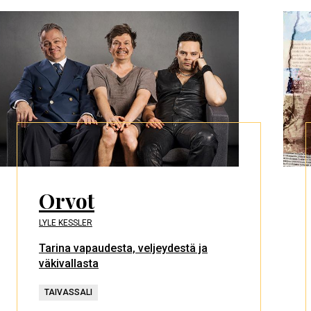
Orvot
LYLE KESSLER
Tarina vapaudesta, veljeydestä ja
väkivallasta
TAIVASSALI