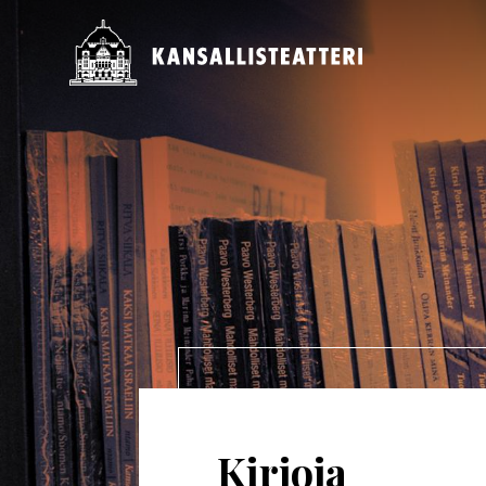
Hyppää
pääsisältöön
Päävalikko
Kirjoja