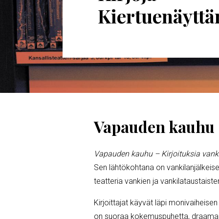
Kiertuenäytt
MURUPOLKU
Vapauden kauhu
Vapauden kauhu – Kirjoituksia vanki
Sen lähtökohtana on vankilanjälkei
teatteria vankien ja vankilataustaist
Kirjoittajat käyvät läpi monivaiheise
on suoraa kokemuspuhetta, draamallis