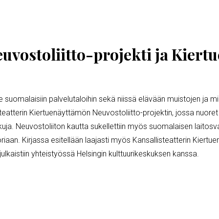
euvostoliitto-projekti ja Kier
lle suomalaisiin palvelutaloihin sekä niissä elävään muistojen ja m
teatterin Kiertuenäyttämön Neuvostoliitto-projektin, jossa nuoret 
kuja. Neuvostoliiton kautta sukellettiin myös suomalaisen laitos
iaan. Kirjassa esitellään laajasti myös Kansallisteatterin Kiertue
 julkaistiin yhteistyössä Helsingin kulttuurikeskuksen kanssa.