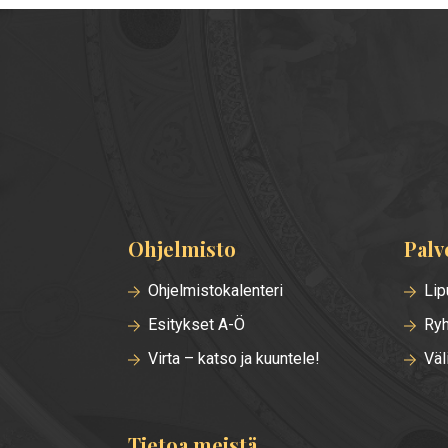
Ohjelmisto
Palv
Alatunnisteen
valikko
Ohjelmistokalenteri
Lip
Esitykset A-Ö
Ryh
Virta – katso ja kuuntele!
Väl
Tietoa meistä