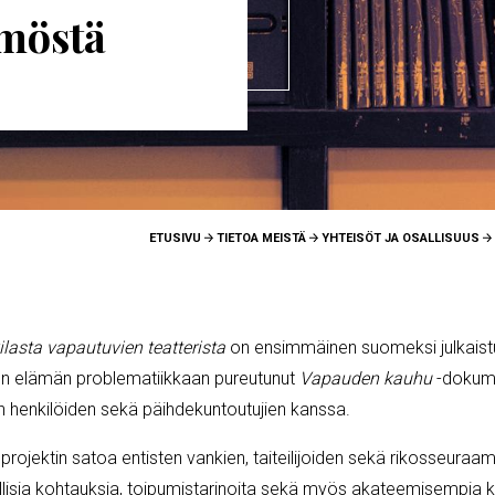
ämöstä
ETUSIVU
TIETOA MEISTÄ
YHTEISÖT JA OSALLISUUS
lasta vapautuvien teatterista
on ensimmäinen suomeksi julkaistu v
sen elämän problematiikkaan pureutunut
Vapauden kauhu
-dokumen
en henkilöiden sekä päihdekuntoutujien kanssa.
n projektin satoa entisten vankien, taiteilijoiden sekä rikosseur
ia kohtauksia, toipumistarinoita sekä myös akateemisempia kirjo