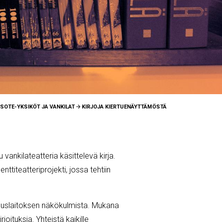
SOTE-YKSIKÖT JA VANKILAT
KIRJOJA KIERTUENÄYTTÄMÖSTÄ
ankilateatteria käsittelevä kirja.
ttiteatteriprojekti, jossa tehtiin
aamuslaitoksen näkökulmista. Mukana
ituksia. Yhteistä kaikille