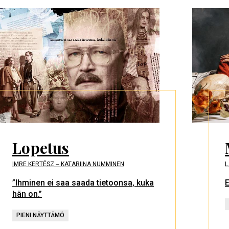
Lopetus
IMRE KERTÉSZ ‒ KATARIINA NUMMINEN
L
”Ihminen ei saa saada tietoonsa, kuka
E
hän on.”
PIENI NÄYTTÄMÖ