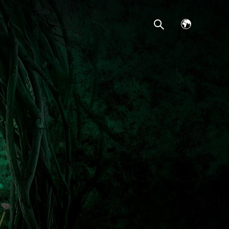
Avaa
kielivalikko