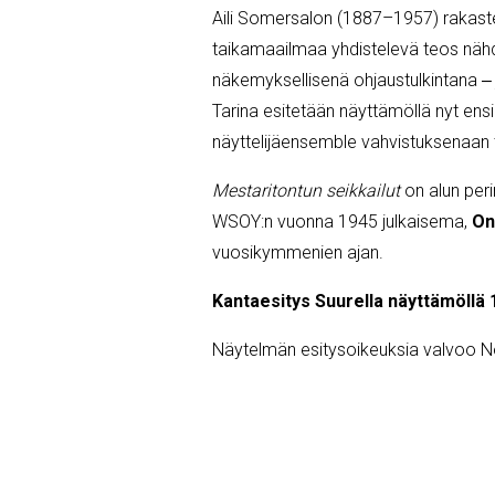
Aili Somersalon (1887–1957) rakastet
taikamaailmaa yhdistelevä teos nähd
näkemyksellisenä ohjaustulkintana ‒ 
Tarina esitetään näyttämöllä nyt en
näyttelijäensemble vahvistuksenaan t
Mestaritontun seikkailut
on alun per
WSOY:n vuonna 1945 julkaisema,
On
vuosikymmenien ajan.
Kantaesitys Suurella näyttämöllä 
Näytelmän esitysoikeuksia valvoo N