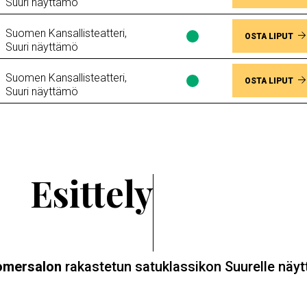
Suuri näyttämö
saatavuus
Paikkoja
Suomen Kansallisteatteri,
vapaana
Lippujen
OSTA LIPUT
Suuri näyttämö
saatavuus
Paikkoja
Suomen Kansallisteatteri,
vapaana
Lippujen
OSTA LIPUT
Suuri näyttämö
saatavuus
Paikkoja
vapaana
Esittely
Somersalon
rakastetun satuklassikon Suurelle näy