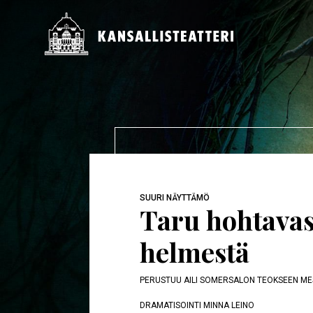
Hyppää
pääsisältöön
Päävalikko
SUURI NÄYTTÄMÖ
Taru hohtavas
helmestä
PERUSTUU AILI SOMERSALON TEOKSEEN ME
DRAMATISOINTI MINNA LEINO