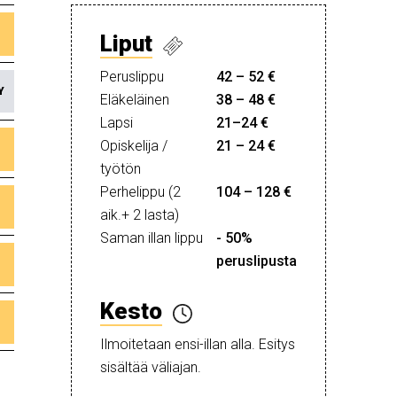
Liput
Peruslippu
42 – 52 €
Y
Eläkeläinen
38 – 48 €
Lapsi
21–24 €
Opiskelija /
21 – 24 €
työtön
Perhelippu (2
104 – 128 €
aik.+ 2 lasta)
Saman illan lippu
- 50%
peruslipusta
Kesto
Ilmoitetaan ensi-illan alla. Esitys
sisältää väliajan.