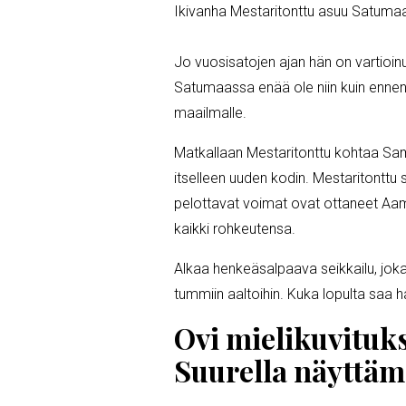
Ikivanha Mestaritonttu asuu Satuma
Jo vuosisatojen ajan hän on vartioin
Satumaassa enää ole niin kuin ennen
maailmalle.
Matkallaan Mestaritonttu kohtaa Sam
itselleen uuden kodin. Mestaritonttu 
pelottavat voimat ovat ottaneet Aam
kaikki rohkeutensa.
Alkaa henkeäsalpaava seikkailu, joka
tummiin aaltoihin. Kuka lopulta saa 
Ovi mielikuvituk
Suurella näyttäm