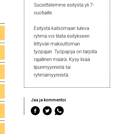
Suosittelemme esitystä yli 7-
vuotiaille.
Esitystä katsomaan tuleva
ryhmä voi tilata esitykseen
liittyvän maksuttoman
työpajan. Työpajoja on tarjolla
rajallinen määrä. Kysy lisää
lipunmyynnistä tai
ryhmämyynnistä.
Jaa ja kommentoi
Jaa
Jaa
Jaa
Facebookiin
Twitteriin
WhatsAppiin