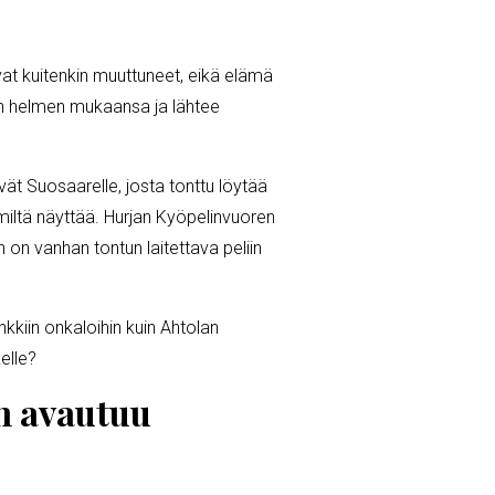
vat kuitenkin muuttuneet, eikä elämä
an helmen mukaansa ja lähtee
t Suosaarelle, josta tonttu löytää
 miltä näyttää. Hurjan Kyöpelinvuoren
on vanhan tontun laitettava peliin
kiin onkaloihin kuin Ahtolan
elle?
n avautuu