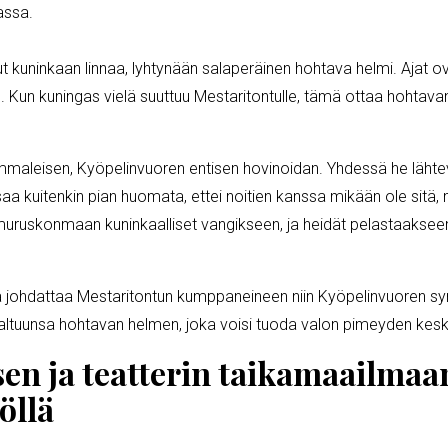
assa.
ut kuninkaan linnaa, lyhtynään salaperäinen hohtava helmi. Ajat o
. Kun kuningas vielä suuttuu Mestaritontulle, tämä ottaa hohtav
maleisen, Kyöpelinvuoren entisen hovinoidan. Yhdessä he lähtevä
saa kuitenkin pian huomata, ettei noitien kanssa mikään ole sitä,
uruskonmaan kuninkaalliset vangikseen, ja heidät pelastaakseen 
 johdattaa Mestaritontun kumppaneineen niin Kyöpelinvuoren synk
haltuunsa hohtavan helmen, joka voisi tuoda valon pimeyden kesk
sen ja teatterin taikamaailmaa
öllä