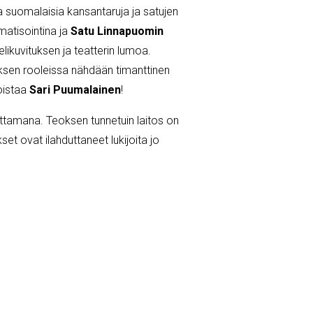
a suomalaisia kansantaruja ja satujen
matisointina ja
Satu Linnapuomin
ikuvituksen ja teatterin lumoa.
ksen rooleissa nähdään timanttinen
loistaa
Sari Puumalainen
!
ittamana. Teoksen tunnetuin laitos on
et ovat ilahduttaneet lukijoita jo