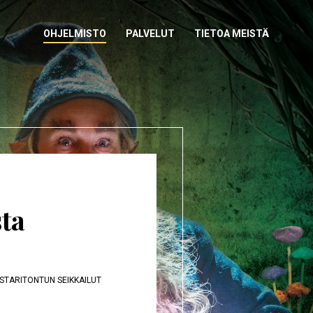
NÄYTÄ
OHJELMISTO
NÄYTÄ
PALVELUT
NÄYTÄ
TIETOA MEISTÄ
ALAVALIKKO
ALAVALIKKO
ALAVALIKKO
ta
STARITONTUN SEIKKAILUT