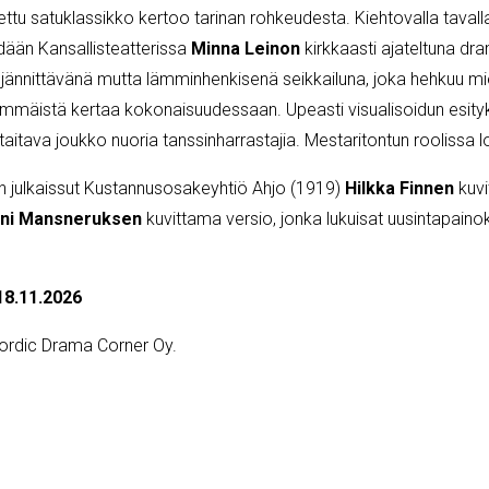
tu satuklassikko kertoo tarinan rohkeudesta. Kiehtovalla tavall
ään Kansallisteatterissa
Minna Leinon
kirkkaasti ajateltuna dra
jännittävänä mutta lämminhenkisenä seikkailuna, joka hehkuu miel
simmäistä kertaa kokonaisuudessaan. Upeasti visualisoidun esity
aitava joukko nuoria tanssinharrastajia. Mestaritontun roolissa 
in julkaissut Kustannusosakeyhtiö Ahjo (1919)
Hilkka Finnen
kuv
ni Mansneruksen
kuvittama versio, jonka lukuisat uusintapainoks
18.11.2026
ordic Drama Corner Oy.