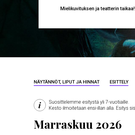
Mielikuvituksen ja teatterin taikaa!
MURUPOLKU
NÄYTÄNNÖT, LIPUT JA HINNAT
ESITTELY
Suosittelemme esitystä yli 7-vuotiaille.
Kesto ilmoitetaan ensi-illan alla. Esitys si
Marraskuu 2026