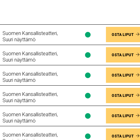
Suomen Kansallisteatteri,
Lippujen
OSTA LIPUT
Suuri näyttämö
saatavuus
Paikkoja
Suomen Kansallisteatteri,
vapaana
Lippujen
OSTA LIPUT
Suuri näyttämö
saatavuus
Paikkoja
Suomen Kansallisteatteri,
vapaana
Lippujen
OSTA LIPUT
Suuri näyttämö
saatavuus
Paikkoja
Suomen Kansallisteatteri,
vapaana
Lippujen
OSTA LIPUT
Suuri näyttämö
saatavuus
Paikkoja
Suomen Kansallisteatteri,
vapaana
Lippujen
OSTA LIPUT
Suuri näyttämö
saatavuus
Paikkoja
Suomen Kansallisteatteri,
vapaana
Lippujen
OSTA LIPUT