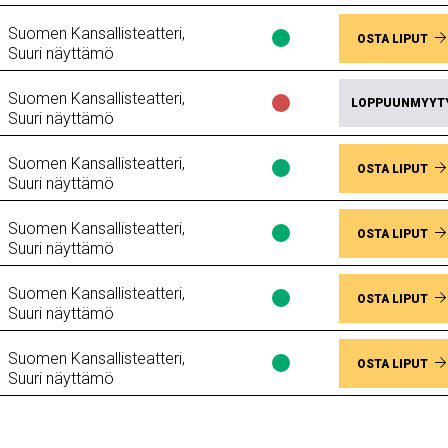
Suomen Kansallisteatteri,
Lippujen
OSTA LIPUT
Suuri näyttämö
saatavuus
Paikkoja
Suomen Kansallisteatteri,
vapaana
Lippujen
LOPPUUNMYYT
Suuri näyttämö
saatavuus
Loppuunmyyty
Suomen Kansallisteatteri,
Lippujen
OSTA LIPUT
Suuri näyttämö
saatavuus
Paikkoja
Suomen Kansallisteatteri,
vapaana
Lippujen
OSTA LIPUT
Suuri näyttämö
saatavuus
Paikkoja
Suomen Kansallisteatteri,
vapaana
Lippujen
OSTA LIPUT
Suuri näyttämö
saatavuus
Paikkoja
Suomen Kansallisteatteri,
vapaana
Lippujen
OSTA LIPUT
Suuri näyttämö
saatavuus
Paikkoja
vapaana