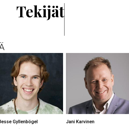
Tekijät
Ä
Jesse Gyllenbögel
Jani Karvinen