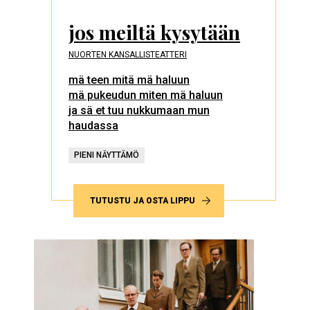
jos meiltä kysytään
NUORTEN KANSALLISTEATTERI
mä teen mitä mä haluun
mä pukeudun miten mä haluun
ja sä et tuu nukkumaan mun
haudassa
PIENI NÄYTTÄMÖ
TUTUSTU JA OSTA LIPPU