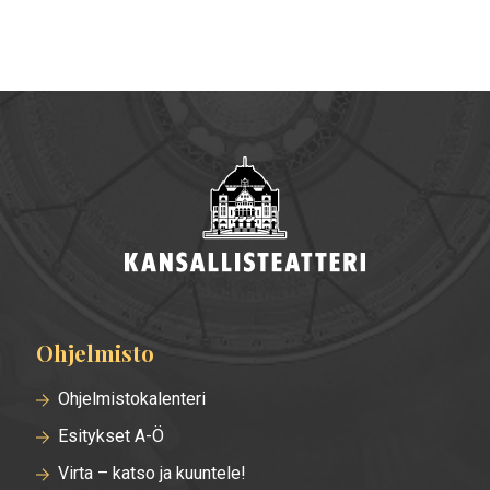
Ohjelmisto
Alatunnisteen
valikko
Ohjelmistokalenteri
Esitykset A-Ö
Virta – katso ja kuuntele!