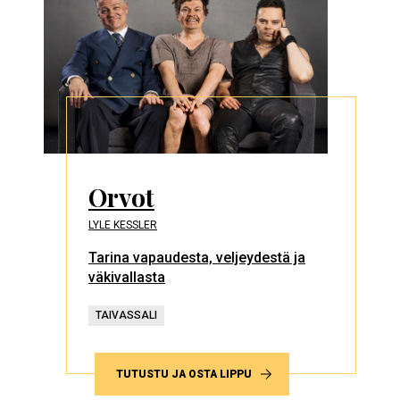
Orvot
LYLE KESSLER
Tarina vapaudesta, veljeydestä ja
väkivallasta
TAIVASSALI
TUTUSTU JA OSTA LIPPU