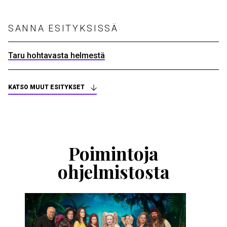
SANNA ESITYKSISSÄ
Taru hohtavasta helmestä
KATSO MUUT ESITYKSET
Ohita
esitysten
esittelykaruselli
Poimintoja
ohjelmistosta