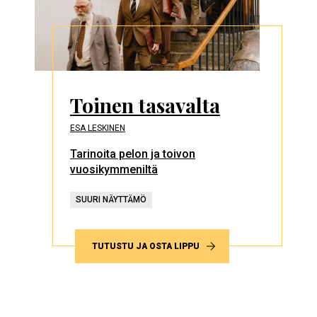
Toinen tasavalta
ESA LESKINEN
Tarinoita pelon ja toivon
vuosikymmeniltä
SUURI NÄYTTÄMÖ
TUTUSTU JA OSTA LIPPU