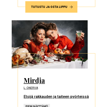
TUTUSTU JA OSTA LIPPU
Mirdja
L. ONERVA
Etsijä rakkauden ja taiteen pyörteissä
PIENI NÄYTTÄMÖ