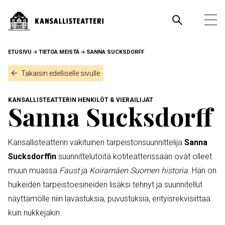
Hyppää
pääsisältöön
Pääva
Ava
pää
MURUPOLKU
ETUSIVU
TIETOA MEISTÄ
SANNA SUCKSDORFF
Takaisin edelliselle sivulle
KANSALLISTEATTERIN HENKILÖT & VIERAILIJAT
Sanna Sucksdorff
Kansallisteatterin vakituinen tarpeistonsuunnittelija
Sanna
Sucksdorffin
suunnittelutöitä kotiteatterissaan ovat olleet
muun muassa
Faust
ja
Koiramäen Suomen historia
. Hän on
huikeiden tarpeistoesineiden lisäksi tehnyt ja suunnitellut
näyttämölle niin lavastuksia, puvustuksia, erityisrekvisiittaa
kuin nukkejakin.