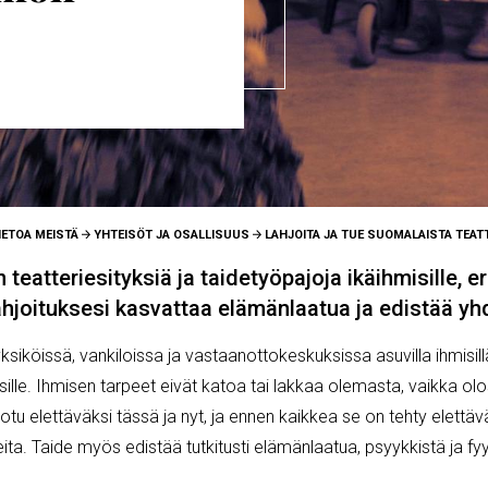
IETOA MEISTÄ
YHTEISÖT JA OSALLISUUS
LAHJOITA JA TUE SUOMALAISTA TEAT
eatteriesityksiä ja taidetyöpajoja ikäihmisille, eril
ahjoituksesi kasvattaa elämänlaatua ja edistää yh
siköissä, vankiloissa ja vastaanottokeskuksissa asuvilla ihmisillä 
amisille. Ihmisen tarpeet eivät katoa tai lakkaa olemasta, vaikka o
uotu elettäväksi tässä ja nyt, ja ennen kaikkea se on tehty elettäv
peita. Taide myös edistää tutkitusti elämänlaatua, psyykkistä ja fy