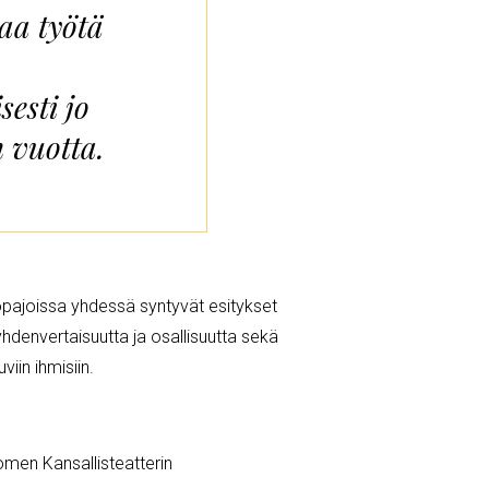
aa työtä
sesti jo
 vuotta.
yöpajoissa yhdessä syntyvät esitykset
yhdenvertaisuutta ja osallisuutta sekä
uviin ihmisiin.
omen Kansallisteatterin