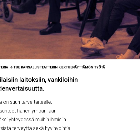
TERIA
TUE KANSALLISTEATTERIN KIERTUENÄYTTÄMÖN TYÖTÄ
aisiin laitoksiin, vankiloihin
denvertaisuutta.
on suuri tarve taiteelle,
losuhteet hänen ympärillään
äksi yhteydessä muihin ihmisiin.
ysistä terveyttä sekä hyvinvointia.