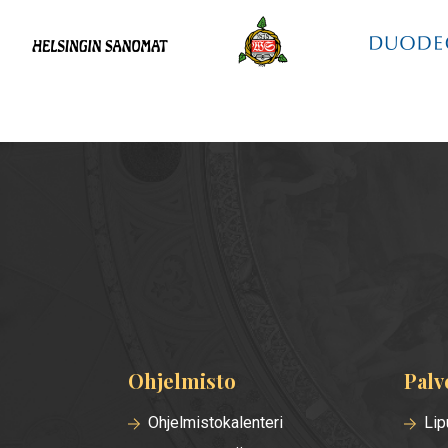
Ohjelmisto
Palv
Alatunnisteen
valikko
Ohjelmistokalenteri
Lip