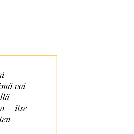
si
ämö voi
llä
a – itse
ten