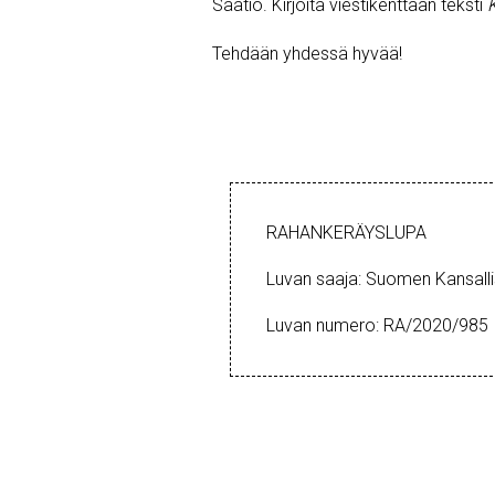
Säätiö. Kirjoita viestikenttään teksti
Tehdään yhdessä hyvää!
RAHANKERÄYSLUPA
Luvan saaja: Suomen Kansalli
Luvan numero: RA/2020/985