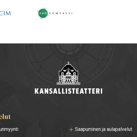
elut
unmyynti
Saapuminen ja aulapalvelut