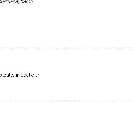
Kiertuenäyttämö
.
steatterin Säätiö sr