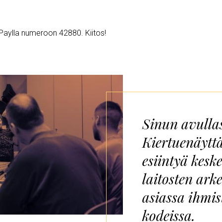
Paylla numeroon 42880. Kiitos!
Sinun avulla
Kiertuenäytt
esiintyä keske
laitosten arke
asiassa ihmis
kodeissa.