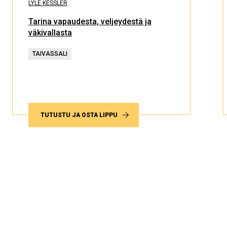
LYLE KESSLER
Tarina vapaudesta, veljeydestä ja
väkivallasta
TAIVASSALI
TUTUSTU JA OSTA LIPPU