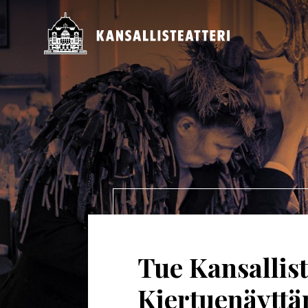
Hyppää
pääsisältöön
Päävalikko
Tue Kansallist
Kiertuenäytt