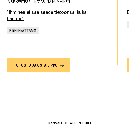
IMRE KERTÉSZ ‒ KATARIINA NUMMINEN
L
”Ihminen ei saa saada tietoonsa, kuka
E
hän on.”
PIENI NÄYTTÄMÖ
TUTUSTU JA OSTA LIPPU
KANSALLISTEATTERI TUKEE