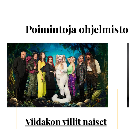
Ohita
esitysten
esittelykaruselli
Poimintoja ohjelmisto
Viidakon villit naiset