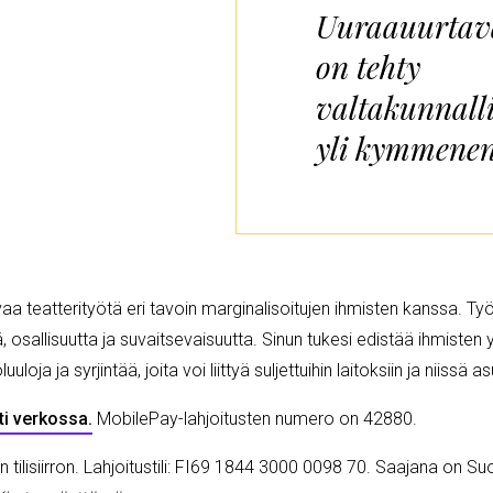
Uuraauurtav
on tehty
valtakunnalli
yli kymmenen
vaa teatterityötä eri tavoin marginalisoitujen ihmisten kanssa. T
osallisuutta ja suvaitsevaisuutta. Sinun tukesi edistää ihmisten 
a ja syrjintää, joita voi liittyä suljettuihin laitoksiin ja niissä as
ti verkossa.
MobilePay-lahjoitusten numero on 42880.
tilisiirron. Lahjoitustili: FI69 1844 3000 0098 70. Saajana on Su