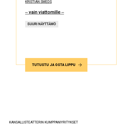
KRISTIAN SMEDS
‒ vain viattomille ‒
SUURI NÄYTTÄMÖ
TUTUSTU JA OSTA LIPPU
KANSALLISTEATTERIN KUMPPANIYRITYKSET