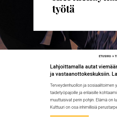
työtä
MURUPOLKU
ETUSIVU
T
Lahjoittamalla autat viemään t
ja vastaanottokeskuksiin. L
Terveydenhuollon ja sosiaalitoimen yk
taidetyöpajoille ja erilaisille kohta
muuttuisivat perin pohjin. Elämä on l
Kulttuuri on osa inhimillisiä perustar