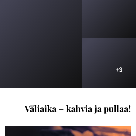
+3
Väliaika – kahvia ja pullaa!