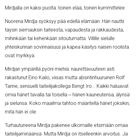
Mirdjalla on kaksi puolta: toinen elää, toinen kummittelee.
Nuorena Mirdja syöksyy pää edellä elämään. Hän nauttii
täysin siemauksin taiteesta, vapaudesta ja rakkaudesta,
mihinkään tai kehenkään sitoutumatta. Villille sielulle
yhteiskunnan sovinnaisuus ja kapea käsitys naisen roolista
ovat myrkkyä.
Mirdjan ympärillä pyörii miehiä: naurettavuuteen asti
rakastunut Eino Kailo, viisas mutta absintinhuuruinen Rolf
Tanne, sensuelli taiteilijakollega Bengt Iro... Kaikki haluavat
omia hänet tavalla tai toisella ‒ hänen kauneutensa, älynsä
ja sielunsa. Koko maailma tahtoo määritellä hänet joksikin,
mitä hän ei ole.
Turhautuneena Mirdja pakenee ulkomaille etsimään omaa
taiteilijaminäänsä. Mutta Mirdja on itselleenkin arvoitus. Ja