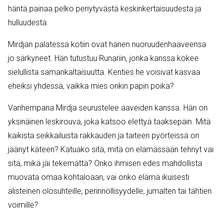
häntä painaa pelko periytyvästä keskinkertaisuudesta ja
hulluudesta.
Mirdjan palatessa kotiin ovat hänen nuoruudenhaaveensa
jo särkyneet. Hän tutustuu Runariin, jonka kanssa kokee
sielullista samankaltaisuutta. Kenties he voisivat kasvaa
eheiksi yhdessä, vaikka mies onkin papin poika?
Vanhempana Mirdja seurustelee aaveiden kanssa. Hän on
yksinäinen leskirouva, joka katsoo elettyä taaksepäin. Mitä
kaikista seikkailuista rakkauden ja taiteen pyörteissä on
jäänyt käteen? Katuako sitä, mitä on elämässään tehnyt vai
sitä, mikä jäi tekemättä? Onko ihmisen edes mahdollista
muovata omaa kohtaloaan, vai onko elämä ikuisesti
alisteinen olosuhteille, perinnöllisyydelle, jumalten tai tähtien
voimille?