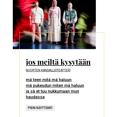
jos meiltä kysytään
NUORTEN KANSALLISTEATTERI
mä teen mitä mä haluun
mä pukeudun miten mä haluun
ja sä et tuu nukkumaan mun
haudassa
PIENI NÄYTTÄMÖ