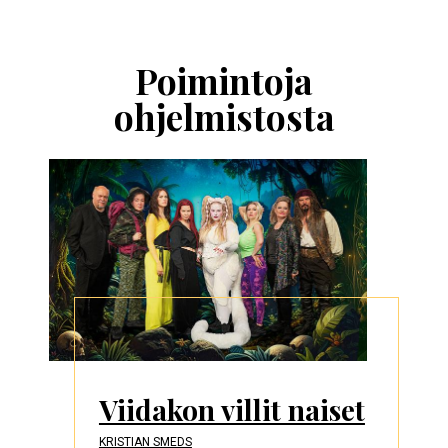
Ohita
esitysten
esittelykaruselli
Poimintoja
ohjelmistosta
Viidakon villit naiset
KRISTIAN SMEDS