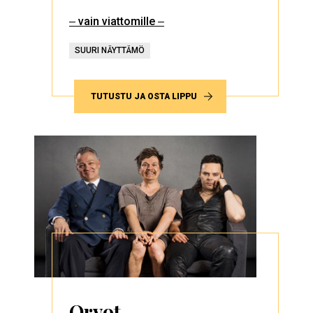
‒ vain viattomille ‒
SUURI NÄYTTÄMÖ
TUTUSTU JA OSTA LIPPU
Orvot