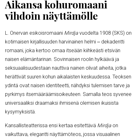
Aikansa kohuromaani
vihdoin näyttämölle
L. Onervan esikoisromaani
Mirdja
vuodelta 1908 (SKS) on
kotimaisen kirjallisuuden harvinainen helmi ‒ dekadentti
romaani, joka kertoo omaa itseään kiihkeästi etsivän
naisen elämäntarinan. Sovinnaisen roolin hylkäävä ja
seksuaalisuudestaan nauttiva nainen olivat aiheita, jotka
herättivät suuren kohun aikalaisten keskuudessa. Teoksen
ydintä ovat naisen identiteetti, nähdyksi tulemisen tarve ja
pyrkimys itsemääräämisoikeuteen. Samalla teos syvenee
universaaliksi draamaksi ihmisenä olemisen ikuisista
kysymyksistä.
Kansallisteatterissa ensi kertaa esitettävä
Mirdja
on
vaikuttava, elegantti näyttämöteos, jossa visuaalinen