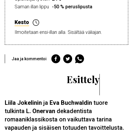
Saman illan lippu
-50 % peruslipusta
Kesto
Ilmoitetaan ensi-illan alla. Sisältää väliajan.
Jaa
Jaa
Jaa
Jaa ja kommentoi
Facebookiin
Twitteriin
WhatsAppiin
Esittely
Liila Jokelinin
ja
Eva Buchwaldin
tuore
tulkinta
L. Onervan
dekadentista
romaaniklassikosta on vaikuttava tarina
vapauden ja sisäisen totuuden tavoittelusta.