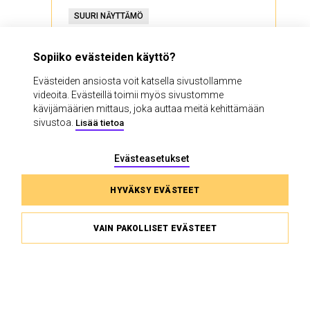
SUURI NÄYTTÄMÖ
Sopiiko evästeiden käyttö?
TUTUSTU JA OSTA LIPPU
Evästeiden ansiosta voit katsella sivustollamme
videoita. Evästeillä toimii myös sivustomme
kävijämäärien mittaus, joka auttaa meitä kehittämään
sivustoa.
Lisää tietoa
Evästeasetukset
HYVÄKSY EVÄSTEET
KANSALLISTEATTERIN KUMPPANIYRITYKSET
VAIN PAKOLLISET EVÄSTEET