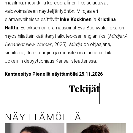
maailma, musiikki ja koreografinen liike sulautuvat
valovoimaiseen näyttelijäntyöhön. Mirdjaa eri
elämänvaiheissa esittävät
Inke Koskinen
ja
Kristiina
Halttu
. Esityksen on dramatisoinut Eva Buchwald, joka on
myös hiljattain kääntänyt alkuteoksen englanniksi (
Mirdja: A
Decadent New Woman
, 2025).
Mirdja
on ohjaajana,
kirjailijana, dramaturgina ja muusikkona tunnetun Liila
Jokelinin debyyttiohjaus Kansallisteatterissa.
Kantaesitys Pienellä näyttämöllä 25.11.2026
Tekijät
NÄYTTÄMÖLLÄ