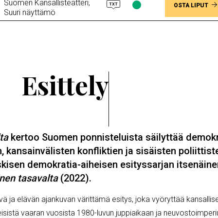
Suomen Kansallisteatteri,
vapaana
Lippujen
OSTA LIPUT
Suuri näyttämö
saatavuus
Paikkoja
vapaana
Esittely
ta
kertoo Suomen ponnisteluista säilyttää demok
kansainvälisten konfliktien ja sisäisten poliittisten
kisen demokratia-aiheisen esityssarjan itsenäinen
nen tasavalta
(2022).
vä ja elävän ajankuvan värittämä esitys, joka vyöryttää kansallis
lkeisistä vaaran vuosista 1980-luvun juppiaikaan ja neuvostoimp