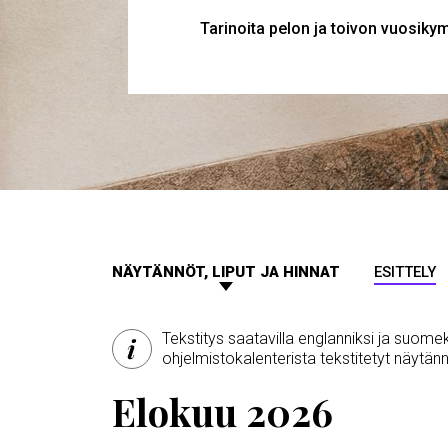
Tarinoita pelon ja toivon vuosiky
MURUPOLKU
NÄYTÄNNÖT, LIPUT JA HINNAT
ESITTELY
Tekstitys saatavilla englanniksi ja suomek
ohjelmistokalenterista tekstitetyt näytä
Elokuu 2026