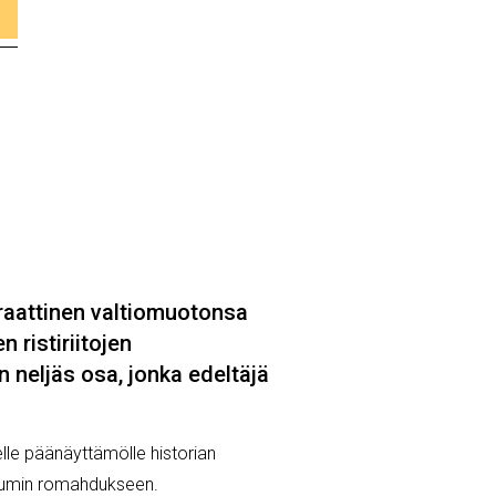
raattinen valtiomuotonsa
 ristiriitojen
 neljäs osa, jonka edeltäjä
elle päänäyttämölle historian
eriumin romahdukseen.