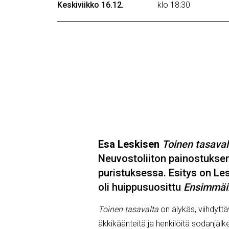
Keskiviikko 16.12.
klo 18:30
Esa Leskisen
Toinen tasaval
Neuvostoliiton painostuksen, 
puristuksessa. Esitys on Les
oli huippusuosittu
Ensimmäi
Toinen tasavalta
on älykäs, viihdyttä
äkkikäänteitä ja henkilöitä sodanjä