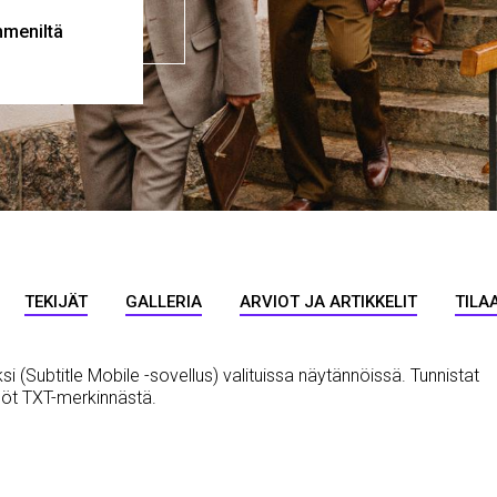
mmeniltä
TEKIJÄT
GALLERIA
ARVIOT JA ARTIKKELIT
TILA
si (Subtitle Mobile -sovellus) valituissa näytännöissä. Tunnistat
nnöt TXT-merkinnästä.