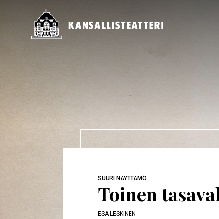
Hyppää
pääsisältöön
Päävalikko
SUURI NÄYTTÄMÖ
Toinen tasava
ESA LESKINEN