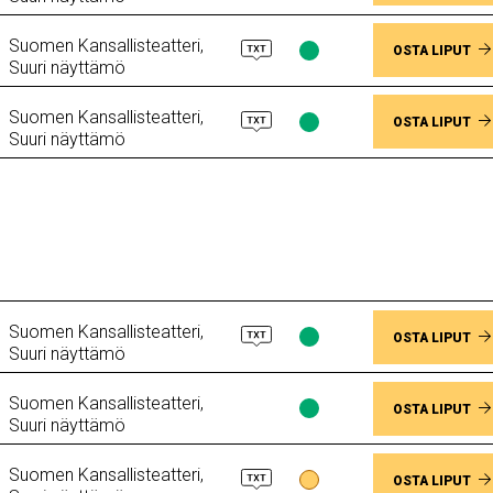
saatavuus
Muutama
Suomen Kansallisteatteri,
jäljellä
Lippujen
OSTA LIPUT
Suuri näyttämö
saatavuus
Paikkoja
Suomen Kansallisteatteri,
vapaana
Lippujen
OSTA LIPUT
Suuri näyttämö
saatavuus
Paikkoja
vapaana
Suomen Kansallisteatteri,
Lippujen
OSTA LIPUT
Suuri näyttämö
saatavuus
Paikkoja
Suomen Kansallisteatteri,
vapaana
Lippujen
OSTA LIPUT
Suuri näyttämö
saatavuus
Paikkoja
Suomen Kansallisteatteri,
vapaana
Lippujen
OSTA LIPUT