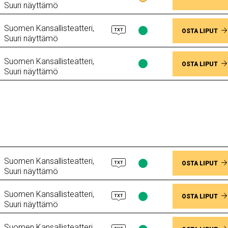
Suuri näyttämö
saatavuus
Muutama
Suomen Kansallisteatteri,
jäljellä
Lippujen
OSTA LIPUT
Suuri näyttämö
saatavuus
Paikkoja
Suomen Kansallisteatteri,
vapaana
Lippujen
OSTA LIPUT
Suuri näyttämö
saatavuus
Paikkoja
vapaana
Suomen Kansallisteatteri,
Lippujen
OSTA LIPUT
Suuri näyttämö
saatavuus
Paikkoja
Suomen Kansallisteatteri,
vapaana
Lippujen
OSTA LIPUT
Suuri näyttämö
saatavuus
Paikkoja
Suomen Kansallisteatteri,
vapaana