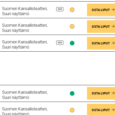
Suomen Kansallisteatteri,
Lippujen
OSTA LIPUT
Suuri näyttämö
saatavuus
Muutama
Suomen Kansallisteatteri,
jäljellä
Lippujen
OSTA LIPUT
Suuri näyttämö
saatavuus
Muutama
Suomen Kansallisteatteri,
jäljellä
Lippujen
OSTA LIPUT
Suuri näyttämö
saatavuus
Paikkoja
vapaana
Suomen Kansallisteatteri,
Lippujen
OSTA LIPUT
Suuri näyttämö
saatavuus
Paikkoja
Suomen Kansallisteatteri,
vapaana
Lippujen
OSTA LIPUT
Suuri näyttämö