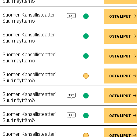
Suuri näyttämö
saatavuus
Muutama
Suomen Kansallisteatteri,
jäljellä
Lippujen
OSTA LIPUT
Suuri näyttämö
saatavuus
Paikkoja
Suomen Kansallisteatteri,
vapaana
Lippujen
OSTA LIPUT
Suuri näyttämö
saatavuus
Paikkoja
Suomen Kansallisteatteri,
vapaana
Lippujen
OSTA LIPUT
Suuri näyttämö
saatavuus
Paikkoja
Suomen Kansallisteatteri,
vapaana
Lippujen
OSTA LIPUT
Suuri näyttämö
saatavuus
Muutama
Suomen Kansallisteatteri,
jäljellä
Lippujen
OSTA LIPUT
Suuri näyttämö
saatavuus
Paikkoja
Suomen Kansallisteatteri,
vapaana
Lippujen
OSTA LIPUT
Suuri näyttämö
saatavuus
Paikkoja
Suomen Kansallisteatteri,
vapaana
Lippujen
OSTA LIPUT