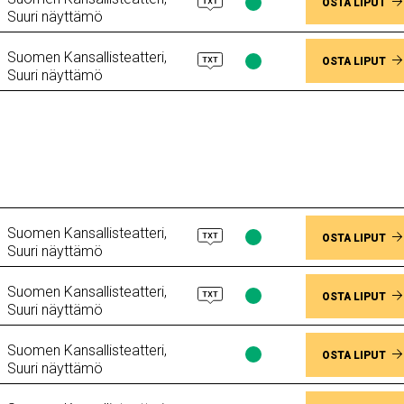
Lippujen
OSTA LIPUT
Suuri näyttämö
saatavuus
Paikkoja
Suomen Kansallisteatteri,
vapaana
Lippujen
OSTA LIPUT
Suuri näyttämö
saatavuus
Paikkoja
vapaana
Suomen Kansallisteatteri,
Lippujen
OSTA LIPUT
Suuri näyttämö
saatavuus
Paikkoja
Suomen Kansallisteatteri,
vapaana
Lippujen
OSTA LIPUT
Suuri näyttämö
saatavuus
Paikkoja
Suomen Kansallisteatteri,
vapaana
Lippujen
OSTA LIPUT
Suuri näyttämö
saatavuus
Paikkoja