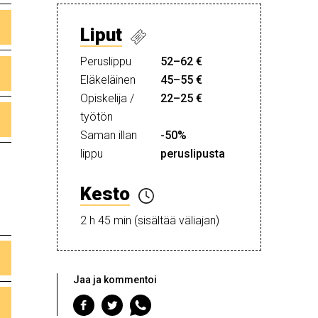
Liput
Peruslippu
52–62 €
Eläkeläinen
45–55 €
Opiskelija /
22–25 €
työtön
Saman illan
-50%
lippu
peruslipusta
Kesto
2 h 45 min (sisältää väliajan)
Jaa ja kommentoi
Jaa
Jaa
Jaa
Facebookiin
Twitteriin
WhatsAppiin