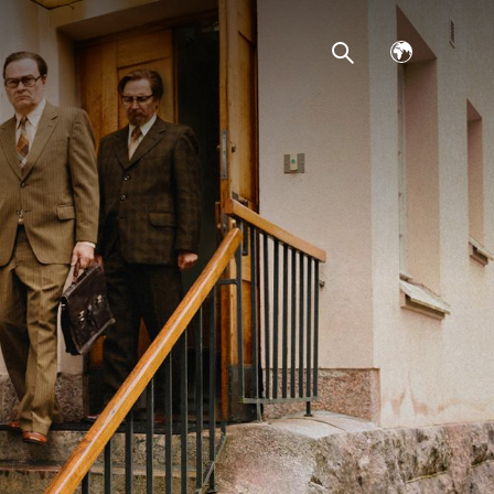
Avaa
kielivalikko