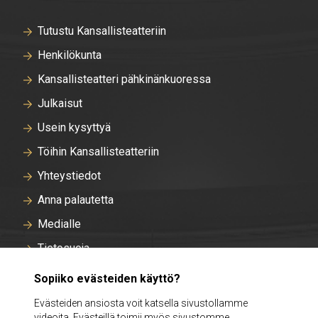
Tutustu Kansallisteatteriin
Henkilökunta
Kansallisteatteri pähkinänkuoressa
Julkaisut
Usein kysyttyä
Töihin Kansallisteatteriin
Yhteystiedot
Anna palautetta
Medialle
Tietosuoja
Tallentavan kameravalvonnan rekisteriseloste
Sopiiko evästeiden käyttö?
Evästeasetukset
Evästeiden ansiosta voit katsella sivustollamme
videoita. Evästeillä toimii myös sivustomme