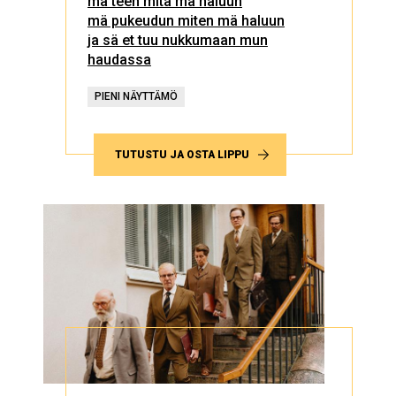
mä teen mitä mä haluun
mä pukeudun miten mä haluun
ja sä et tuu nukkumaan mun
haudassa
PIENI NÄYTTÄMÖ
TUTUSTU JA OSTA LIPPU