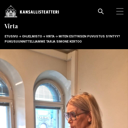
Hyppää
pääsisältöön
Pääva
Ava
pää
Virta
MURUPOLKU
ETUSIVU
OHJELMISTO
VIRTA
MITEN ESITYKSEN PUVUSTUS SYNTYY?
PUKUSUUNNITTELIJAMME TARJA SIMONE KERTOO