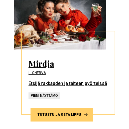
Mirdja
L. ONERVA
Etsijä rakkauden ja taiteen pyörteissä
PIENI NÄYTTÄMÖ
TUTUSTU JA OSTA LIPPU