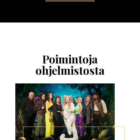
Ohita
esitysten
esittelykaruselli
Poimintoja
ohjelmistosta