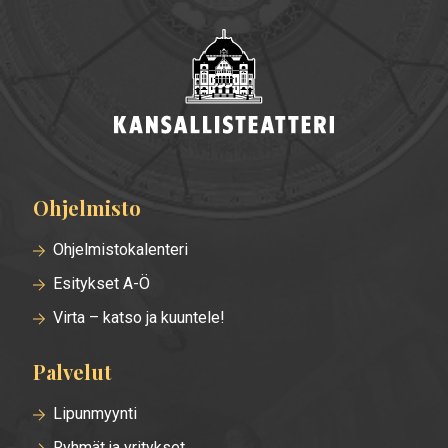
Ohjelmisto
Alatunnisteen
valikko
Ohjelmistokalenteri
Esitykset A-Ö
Virta – katso ja kuuntele!
Palvelut
Lipunmyynti
Ryhmät ja yritykset