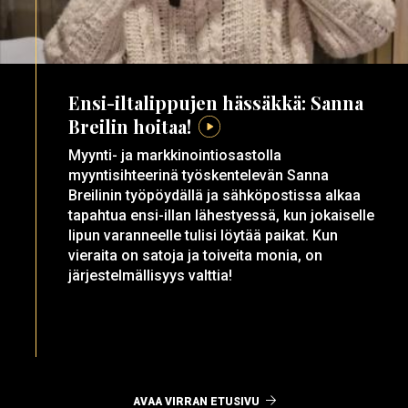
Ensi-iltalippujen hässäkkä: Sanna
Breilin hoitaa!
Myynti- ja markkinointiosastolla
myyntisihteerinä työskentelevän Sanna
Breilinin työpöydällä ja sähköpostissa alkaa
tapahtua ensi-illan lähestyessä, kun jokaiselle
lipun varanneelle tulisi löytää paikat. Kun
vieraita on satoja ja toiveita monia, on
järjestelmällisyys valttia!
AVAA VIRRAN ETUSIVU