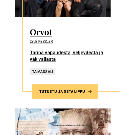
Orvot
LYLE KESSLER
Tarina vapaudesta, veljeydestä ja
väkivallasta
TAIVASSALI
TUTUSTU JA OSTA LIPPU