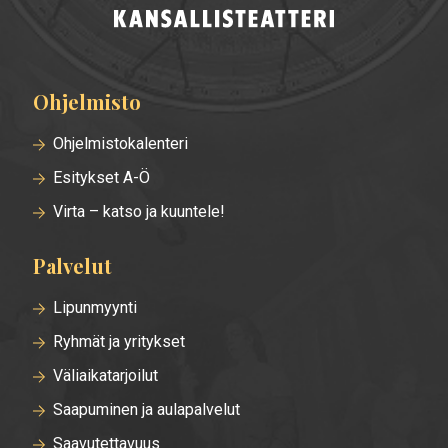
Ohjelmisto
Alatunnisteen
valikko
Ohjelmistokalenteri
Esitykset A-Ö
Virta – katso ja kuuntele!
Palvelut
Lipunmyynti
Ryhmät ja yritykset
Väliaikatarjoilut
Saapuminen ja aulapalvelut
Saavutettavuus