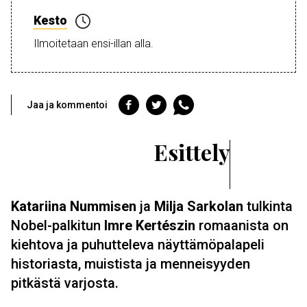
Kesto
Ilmoitetaan ensi-illan alla.
Jaa
Jaa
Jaa
Jaa ja kommentoi
Facebookiin
Twitteriin
WhatsAppiin
Esittely
Katariina Nummisen
ja
Milja Sarkolan
tulkinta
Nobel-palkitun
Imre Kertészin
romaanista on
kiehtova ja puhutteleva näyttämöpalapeli
historiasta, muistista ja menneisyyden
pitkästä varjosta.