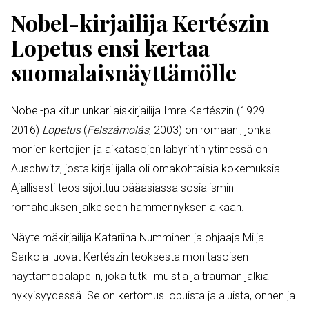
Nobel-kirjailija Kertészin
Lopetus ensi kertaa
suomalaisnäyttämölle
Nobel-palkitun unkarilaiskirjailija Imre Kertészin (1929–
2016)
Lopetus
(
Felszámolás
, 2003) on romaani, jonka
monien kertojien ja aikatasojen labyrintin ytimessä on
Auschwitz, josta kirjailijalla oli omakohtaisia kokemuksia.
Ajallisesti teos sijoittuu pääasiassa sosialismin
romahduksen jälkeiseen hämmennyksen aikaan.
Näytelmäkirjailija Katariina Numminen ja ohjaaja Milja
Sarkola luovat Kertészin teoksesta monitasoisen
näyttämöpalapelin, joka tutkii muistia ja trauman jälkiä
nykyisyydessä. Se on kertomus lopuista ja aluista, onnen ja