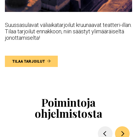
Suussasulavat väliaikatarjoilut kruunaavat teatteri-illan.
Tilaa tarjoilut ennakkoon, niin säästyt ylimääräiseltä
jonottamiselta!
TILAA TARJOILUT
Ohita
esitysten
esittelykaruselli
Poimintoja
ohjelmistosta