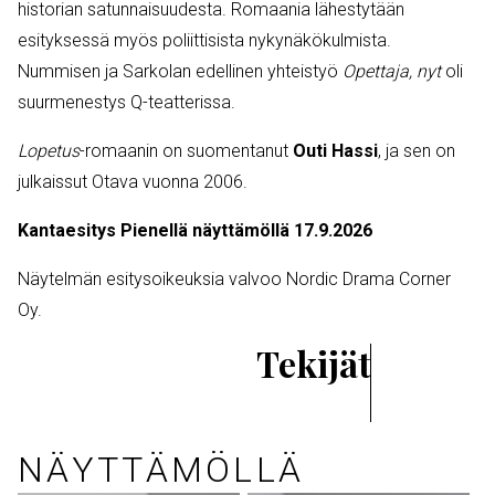
historian satunnaisuudesta. Romaania lähestytään
esityksessä myös poliittisista nykynäkökulmista.
Nummisen ja Sarkolan edellinen yhteistyö
Opettaja, nyt
oli
suurmenestys Q-teatterissa.
Lopetus
-romaanin on suomentanut
Outi Hassi
, ja sen on
julkaissut Otava vuonna 2006.
Kantaesitys Pienellä näyttämöllä 17.9.2026
Näytelmän esitysoikeuksia valvoo Nordic Drama Corner
Oy.
Tekijät
NÄYTTÄMÖLLÄ