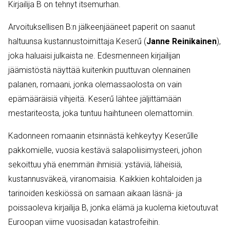
Kirjailija B on tehnyt itsemurhan.
Arvoituksellisen B:n jälkeenjääneet paperit on saanut
haltuunsa kustannustoimittaja Keserű (
Janne Reinikainen
),
joka haluaisi julkaista ne. Edesmenneen kirjailijan
jäämistöstä näyttää kuitenkin puuttuvan olennainen
palanen, romaani, jonka olemassaolosta on vain
epämääräisiä vihjeitä. Keserű lähtee jäljittämään
mestariteosta, joka tuntuu haihtuneen olemattomiin.
Kadonneen romaanin etsinnästä kehkeytyy Keserűlle
pakkomielle, vuosia kestävä salapoliisimysteeri, johon
sekoittuu yhä enemmän ihmisiä: ystäviä, läheisiä,
kustannusväkeä, viranomaisia. Kaikkien kohtaloiden ja
tarinoiden keskiössä on samaan aikaan läsnä- ja
poissaoleva kirjailija B, jonka elämä ja kuolema kietoutuvat
Euroopan viime vuosisadan katastrofeihin.