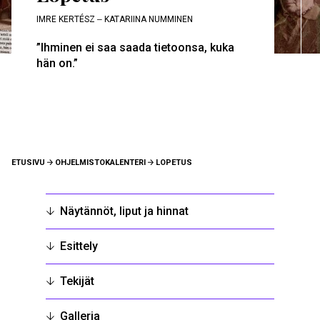
IMRE KERTÉSZ ‒ KATARIINA NUMMINEN
”Ihminen ei saa saada tietoonsa, kuka
hän on.”
MURUPOLKU
ETUSIVU
OHJELMISTOKALENTERI
LOPETUS
Näytännöt, liput ja hinnat
Esittely
Tekijät
Galleria