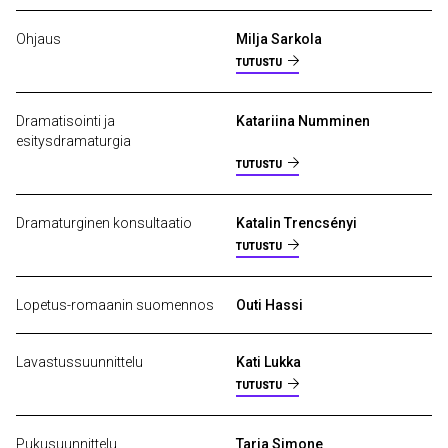
Ohjaus
Milja Sarkola
TUTUSTU
Dramatisointi ja
Katariina Numminen
esitysdramaturgia
TUTUSTU
Dramaturginen konsultaatio
Katalin Trencsényi
TUTUSTU
Lopetus-romaanin suomennos
Outi Hassi
Lavastussuunnittelu
Kati Lukka
TUTUSTU
Pukusuunnittelu
Tarja Simone