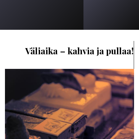
Väliaika – kahvia ja pullaa!