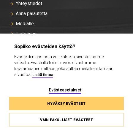
Yhteystiedot
Anna palautetta
Medialle
Tietosuoja
Tallentavan kameravalvonnan rekisteriseloste
Sopiiko evästeiden käyttö?
Evästeasetukset
Evästeiden ansiosta voit katsella sivustollamme
videoita. Evästeillä toimii myös sivustomme
Intra
kävijämäärien mittaus, joka auttaa meitä kehittämään
sivustoa.
Lisää tietoa
Evästeasetukset
HYVÄKSY EVÄSTEET
VAIN PAKOLLISET EVÄSTEET