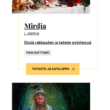
Mirdja
L. ONERVA
Etsijä rakkauden ja taiteen pyörteissä
PIENI NÄYTTÄMÖ
TUTUSTU JA OSTA LIPPU