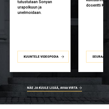
tutustutaan Sonyan
dosentti Kimi
urapolkuun ja
unelmoidaan.
KUUNTELE VIDEOPODIA
SEURAA ST
NÄE JA KUULE LISÄÄ, AVAA VIRTA