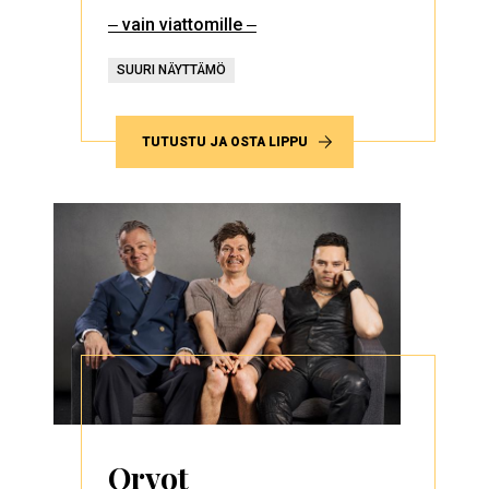
‒ vain viattomille ‒
SUURI NÄYTTÄMÖ
TUTUSTU JA OSTA LIPPU
Orvot