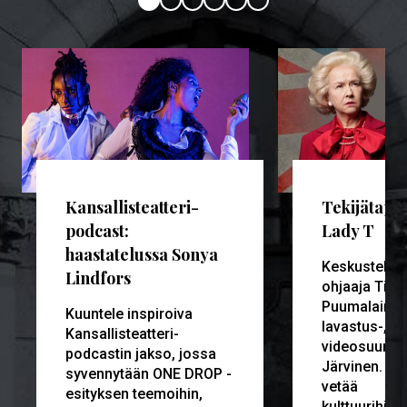
Kansallisteatteri-
Tekijätapa
podcast:
Lady T
haastatelussa Sonya
Keskustele
Lindfors
ohjaaja Tiina
Puumalainen
Kuuntele inspiroiva
lavastus-, pu
Kansallisteatteri-
videosuunnit
podcastin jakso, jossa
Järvinen. Ke
syvennytään ONE DROP -
vetää
esityksen teemoihin,
kulttuurihisto