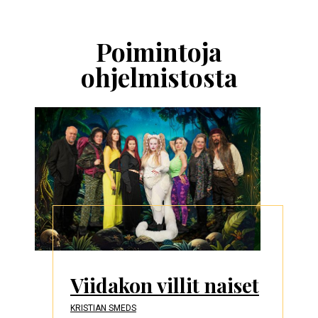
Ohita
esitysten
esittelykaruselli
Poimintoja
ohjelmistosta
Viidakon villit naiset
KRISTIAN SMEDS