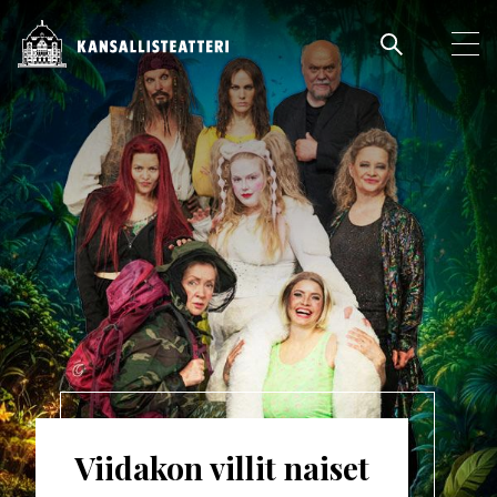
Hyppää
pääsisältöön
Pääva
Ava
pää
Viidakon villit naiset