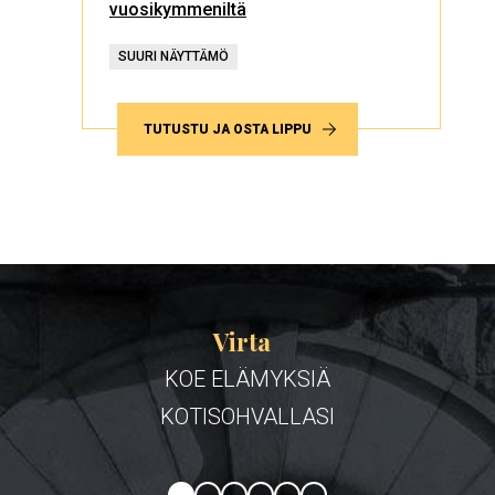
vuosikymmeniltä
SUURI NÄYTTÄMÖ
TUTUSTU JA OSTA LIPPU
Ohita
Virta
Virta-
KOE ELÄMYKSIÄ
karusellinostot
KOTISOHVALLASI