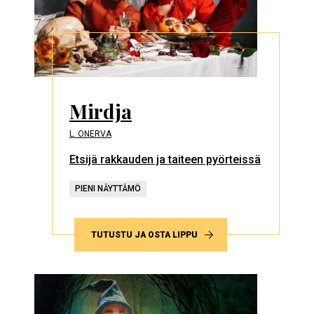
Mirdja
L. ONERVA
Etsijä rakkauden ja taiteen pyörteissä
PIENI NÄYTTÄMÖ
TUTUSTU JA OSTA LIPPU