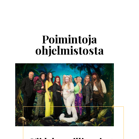
Ohita
esitysten
esittelykaruselli
Poimintoja
ohjelmistosta