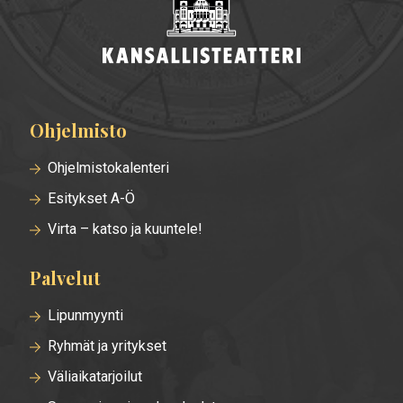
Ohjelmisto
Alatunnisteen
valikko
Ohjelmistokalenteri
Esitykset A-Ö
Virta – katso ja kuuntele!
Palvelut
Lipunmyynti
Ryhmät ja yritykset
Väliaikatarjoilut