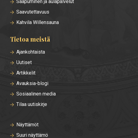
Saapuminen ja aulapalvelut
Saavutettavuus
Kahvila Willensauna
Tietoa meistä
Ajankohtaista
Uutiset
Artikkelit
Avauksia-blogi
Sosiaalinen media
Tilaa uutiskirje
Näyttämöt
Suuri näyttämö