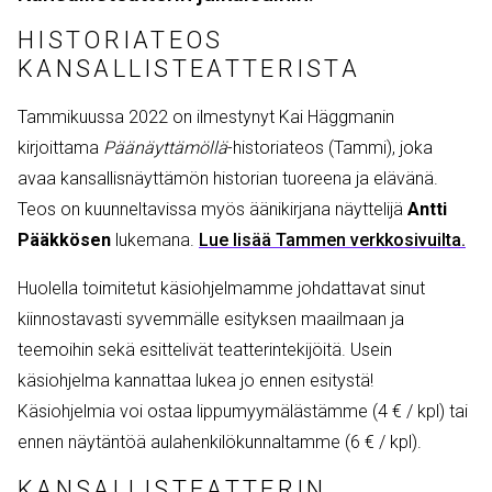
HISTORIATEOS
KANSALLISTEATTERISTA
Tammikuussa 2022 on ilmestynyt Kai Häggmanin
kirjoittama
Päänäyttämöllä
-historiateos (Tammi), joka
avaa kansallisnäyttämön historian tuoreena ja elävänä.
Teos on kuunneltavissa myös äänikirjana näyttelijä
Antti
Pääkkösen
lukemana.
Lue lisää Tammen verkkosivuilta.
Huolella toimitetut käsiohjelmamme johdattavat sinut
kiinnostavasti syvemmälle esityksen maailmaan ja
teemoihin sekä esittelivät teatterintekijöitä. Usein
käsiohjelma kannattaa lukea jo ennen esitystä!
Käsiohjelmia voi ostaa lippumyymälästämme (4 € / kpl) tai
ennen näytäntöä aulahenkilökunnaltamme (6 € / kpl).
KANSALLISTEATTERIN