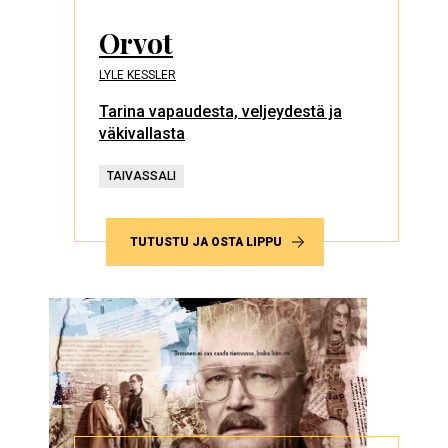
Orvot
LYLE KESSLER
Tarina vapaudesta, veljeydestä ja
väkivallasta
TAIVASSALI
TUTUSTU JA OSTA LIPPU