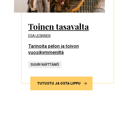
Toinen tasavalta
ESA LESKINEN
Tarinoita pelon ja toivon
vuosikymmeniltä
SUURI NÄYTTÄMÖ
TUTUSTU JA OSTA LIPPU