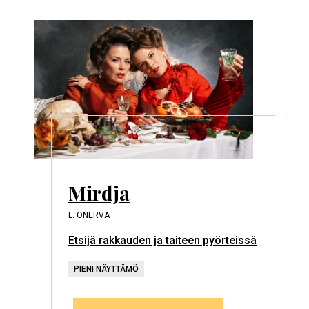
Mirdja
L. ONERVA
Etsijä rakkauden ja taiteen pyörteissä
PIENI NÄYTTÄMÖ