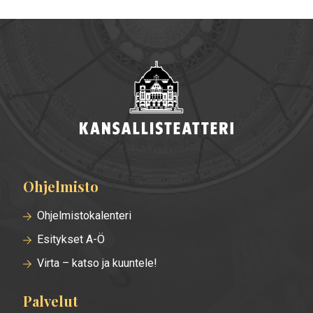
Ohjelmisto
Alatunnisteen
valikko
Ohjelmistokalenteri
Esitykset A-Ö
Virta – katso ja kuuntele!
Palvelut