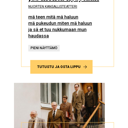
NUORTEN KANSALLISTEATTERI
mä teen mitä mä haluun
mä pukeudun miten mä haluun
ja sä et tuu nukkumaan mun
haudassa
PIENI NÄYTTÄMÖ
TUTUSTU JA OSTA LIPPU