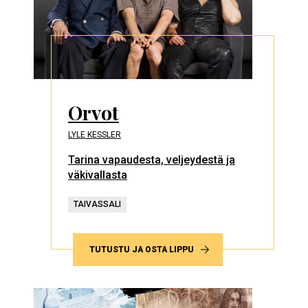
Orvot
LYLE KESSLER
Tarina vapaudesta, veljeydestä ja
väkivallasta
TAIVASSALI
TUTUSTU JA OSTA LIPPU