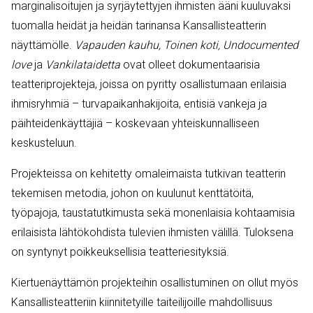
marginalisoitujen ja syrjäytettyjen ihmisten ääni kuuluvaksi
tuomalla heidät ja heidän tarinansa Kansallisteatterin
näyttämölle.
Vapauden kauhu, Toinen koti, Undocumented
love
ja
Vankilataidetta
ovat olleet dokumentaarisia
teatteriprojekteja, joissa on pyritty osallistumaan erilaisia
ihmisryhmiä – turvapaikanhakijoita, entisiä vankeja ja
päihteidenkäyttäjiä – koskevaan yhteiskunnalliseen
keskusteluun.
Projekteissa on kehitetty omaleimaista tutkivan teatterin
tekemisen metodia, johon on kuulunut kenttätöitä,
työpajoja, taustatutkimusta sekä monenlaisia kohtaamisia
erilaisista lähtökohdista tulevien ihmisten välillä. Tuloksena
on syntynyt poikkeuksellisia teatteriesityksiä.
Kiertuenäyttämön projekteihin osallistuminen on ollut myös
Kansallisteatteriin kiinnitetyille taiteilijoille mahdollisuus