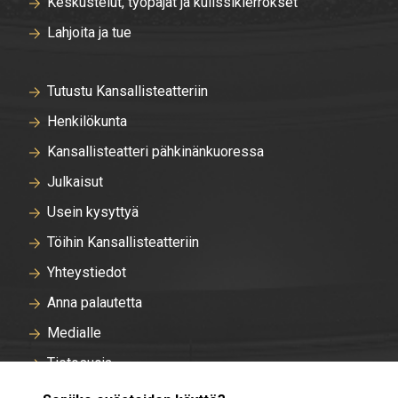
Keskustelut, työpajat ja kulissikierrokset
Lahjoita ja tue
Tutustu Kansallisteatteriin
Henkilökunta
Kansallisteatteri pähkinänkuoressa
Julkaisut
Usein kysyttyä
Töihin Kansallisteatteriin
Yhteystiedot
Anna palautetta
Medialle
Tietosuoja
Tallentavan kameravalvonnan rekisteriseloste