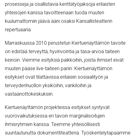
prosesseja ja osallistavia kenttätyöjaksoja erilaisten
yhteisöjen kanssa tavoitteenaan tuoda muuten
kuulumattomiin jäävä ääni osaksi Kansallisteatterin
repertuaaria.
Marraskuussa 2010 perustetun Kiertuenäyttämön tavoite
on edistää terveyttä, hyvinvointia ja tasa-arvoa taiteen
keinoin. Viemme esityksiä paikkoihin, joista ihmiset eivät
muuten pääse live-taiteen pariin. Kiertuenäyttämön
esitykset ovat tilattavissa erilaisiin sosiaalityön ja
terveydenhuollon yksiköihin, vankiloihin ja
vastaanottokeskuksiin.
Kiertuenäyttämön projekteissa esitykset syntyvät
vuorovaikutuksessa eri tavoin marginalisoitujen
ihmisryhmien kanssa. Teemme yhteisöllisesti
suuntautunutta dokumenttiteatteria. Työskentelytapaamme