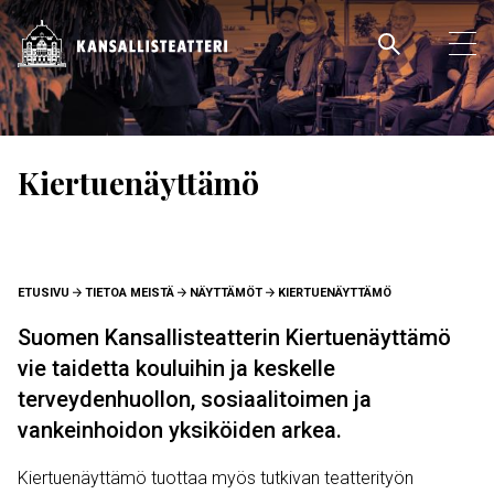
Hyppää
pääsisältöön
Pääva
Ava
pää
Kiertuenäyttämö
MURUPOLKU
ETUSIVU
TIETOA MEISTÄ
NÄYTTÄMÖT
KIERTUENÄYTTÄMÖ
Suomen Kansallisteatterin Kiertuenäyttämö
vie taidetta kouluihin ja keskelle
terveydenhuollon, sosiaalitoimen ja
vankeinhoidon yksiköiden arkea.
Kiertuenäyttämö tuottaa myös tutkivan teatterityön