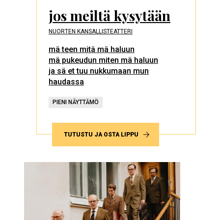
jos meiltä kysytään
NUORTEN KANSALLISTEATTERI
mä teen mitä mä haluun
mä pukeudun miten mä haluun
ja sä et tuu nukkumaan mun
haudassa
PIENI NÄYTTÄMÖ
TUTUSTU JA OSTA LIPPU