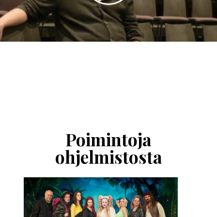
Ohita
esitysten
esittelykaruselli
Poimintoja
ohjelmistosta