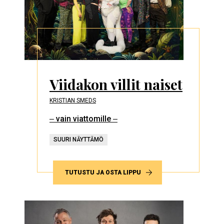
Viidakon villit naiset
KRISTIAN SMEDS
‒ vain viattomille ‒
SUURI NÄYTTÄMÖ
TUTUSTU JA OSTA LIPPU