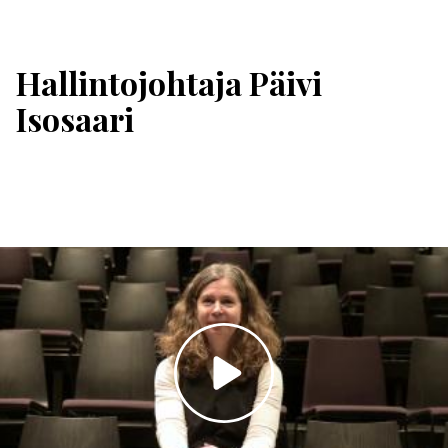
Hallintojohtaja Päivi
Isosaari
Toista
video