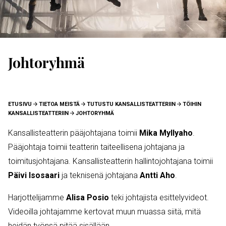
Johtoryhmä
MURUPOLKU
ETUSIVU
TIETOA MEISTÄ
TUTUSTU KANSALLISTEATTERIIN
TÖIHIN
KANSALLISTEATTERIIN
JOHTORYHMÄ
Kansallisteatterin pääjohtajana toimii
Mika Myllyaho
.
Pääjohtaja toimii teatterin taiteellisena johtajana ja
toimitusjohtajana. Kansallisteatterin hallintojohtajana toimii
Päivi Isosaari
ja teknisenä johtajana
Antti Aho
.
Harjottelijamme
Alisa Posio
teki johtajista esittelyvideot.
Videoilla johtajamme kertovat muun muassa siitä, mitä
heidän työnsä pitää sisällään.