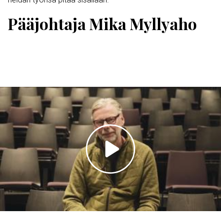
Pääjohtaja Mika Myllyaho
Toista
video