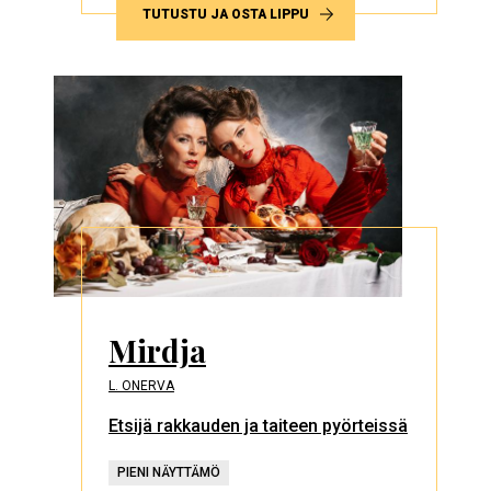
TUTUSTU JA OSTA LIPPU
Mirdja
L. ONERVA
Etsijä rakkauden ja taiteen pyörteissä
PIENI NÄYTTÄMÖ