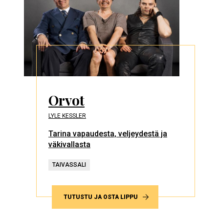
Orvot
LYLE KESSLER
Tarina vapaudesta, veljeydestä ja
väkivallasta
TAIVASSALI
TUTUSTU JA OSTA LIPPU