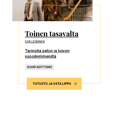
Toinen tasavalta
ESA LESKINEN
Tarinoita pelon ja toivon
vuosikymmeniltä
SUURI NÄYTTÄMÖ
TUTUSTU JA OSTA LIPPU