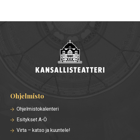
Ohjelmisto
Alatunnisteen
valikko
Ohjelmistokalenteri
Esitykset A-Ö
Virta – katso ja kuuntele!