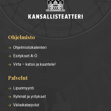
Ohjelmisto
Alatunnisteen
valikko
Ohjelmistokalenteri
Esitykset A-Ö
Virta – katso ja kuuntele!
Palvelut
Lipunmyynti
Ryhmät ja yritykset
Väliaikatarjoilut