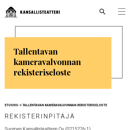
Hyppää
pääsisältöön
Pääva
Ava
pää
Tallentavan
kameravalvonnan
rekisteriseloste
MURUPOLKU
ETUSIVU
TALLENTAVAN KAMERAVALVONNAN REKISTERISELOSTE
REKISTERINPITÄJÄ
Suomen Kansallisteatterin Oy (0215276-1)