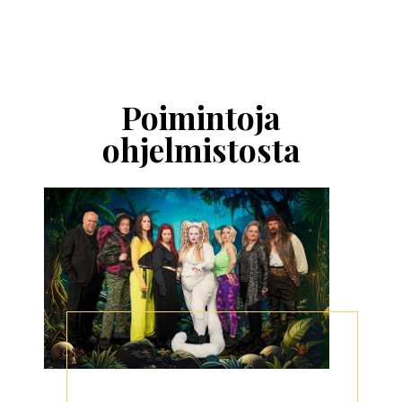
Ohita
esitysten
esittelykaruselli
Poimintoja
ohjelmistosta