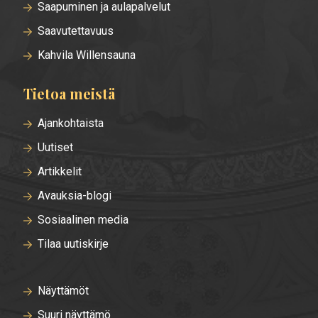
Saapuminen ja aulapalvelut
Saavutettavuus
Kahvila Willensauna
Tietoa meistä
Ajankohtaista
Uutiset
Artikkelit
Avauksia-blogi
Sosiaalinen media
Tilaa uutiskirje
Näyttämöt
Suuri näyttämö