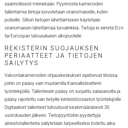
säännöllisesti minnekään. Pyynnöstä kameroiden
tallentamia tietoja luovutetaan viranomaiselle, kuten
poliisille. Silloin tietojen lähettämiseen käytetään
viranomaisen lähettämää turvalinkkiä. Tietoja ei siirretä EU:n
tai Euroopan talousalueen ulkopuolelle.
REKISTERIN SUOJAUKSEN
PERIAATTEET JA TIETOJEN
SÄILYTYS
Valvontakameroiden ohjauskeskukset sijaitsevat tiloissa,
joihin on pääsy vain muutamilla Kansallisteatterin
työntekijöillä. Tallenteisiin pääsy on suojattu salasanoilla ja
pääsy rajoitettu vain tietyille kiinteistöosaston työntekijöille.
Digitaaliset tallenteet tuhoutuvat keskimääräisesti 30
vuorokauden jälkeen. Tietopyyntöihin pyydettyjä
aineistotallenteita säilytetään tarpeelliseksi todettu aika.