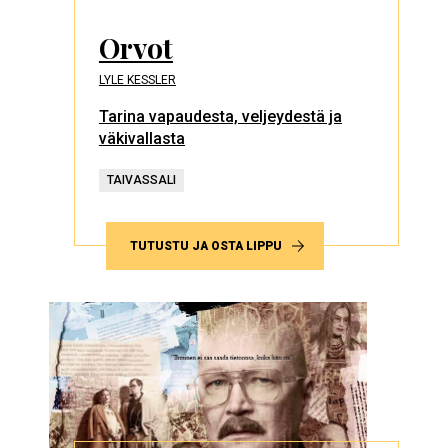
Orvot
LYLE KESSLER
Tarina vapaudesta, veljeydestä ja
väkivallasta
TAIVASSALI
TUTUSTU JA OSTA LIPPU