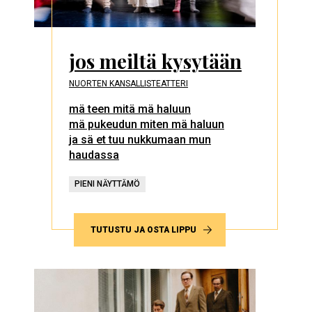
jos meiltä kysytään
NUORTEN KANSALLISTEATTERI
mä teen mitä mä haluun
mä pukeudun miten mä haluun
ja sä et tuu nukkumaan mun
haudassa
PIENI NÄYTTÄMÖ
TUTUSTU JA OSTA LIPPU