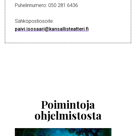
Puhelinnumero: 050 281 6436
Sähköpostiosoite:
paivi.isosaari@kansallisteatteri.fi
Ohita
esitysten
esittelykaruselli
Poimintoja
ohjelmistosta