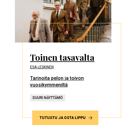
Toinen tasavalta
ESA LESKINEN
Tarinoita pelon ja toivon
vuosikymmeniltä
SUURI NÄYTTÄMÖ
TUTUSTU JA OSTA LIPPU