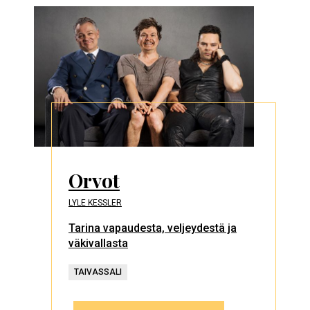
Orvot
LYLE KESSLER
Tarina vapaudesta, veljeydestä ja
väkivallasta
TAIVASSALI