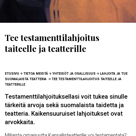
Tee testamenttilahjoitus
taiteelle ja teatterille
MURUPOLKU
ETUSIVU
TIETOA MEISTÄ
YHTEISÖT JA OSALLISUUS
LAHJOITA JA TUE
SUOMALAISTA TEATTERIA
TEE TESTAMENTTILAHJOITUS TAITEELLE JA
TEATTERILLE
Testamenttilahjoituksellasi voit tukea sinulle
tärkeitä arvoja sekä suomalaista taidetta ja
teatteria. Kaikensuuruiset lahjoitukset ovat
arvokkaita.
Millaista omaisuutta Kansallisteatterille voi testamentata?