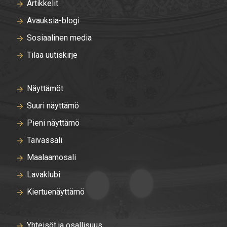
Artikkelit
Avauksia-blogi
Sosiaalinen media
Tilaa uutiskirje
Näyttämöt
Suuri näyttämö
Pieni näyttämö
Taivassali
Maalaamosali
Lavaklubi
Kiertuenäyttämö
Yhteisöt ja osallisuus