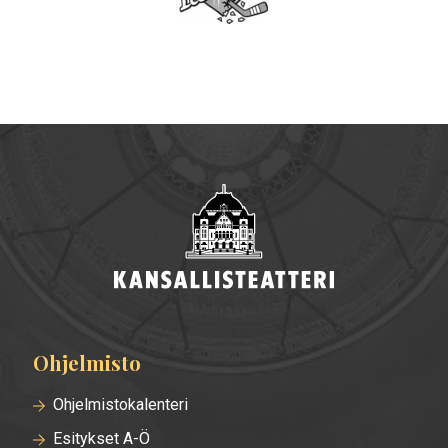
Ohjelmisto
Alatunnisteen
valikko
Ohjelmistokalenteri
Esitykset A-Ö