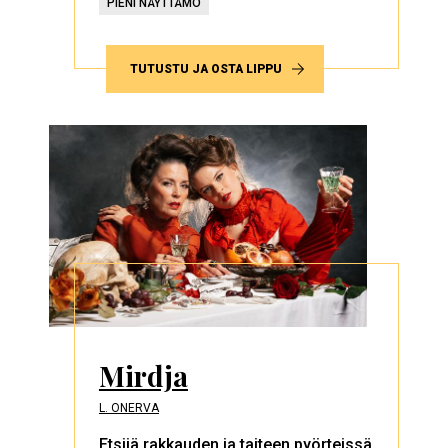
PIENI NÄYTTÄMÖ
TUTUSTU JA OSTA LIPPU
Mirdja
L. ONERVA
Etsijä rakkauden ja taiteen pyörteissä