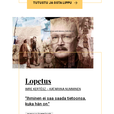
TUTUSTU JA OSTA LIPPU
Lopetus
IMRE KERTÉSZ ‒ KATARIINA NUMMINEN
”Ihminen ei saa saada tietoonsa,
kuka hän on.”