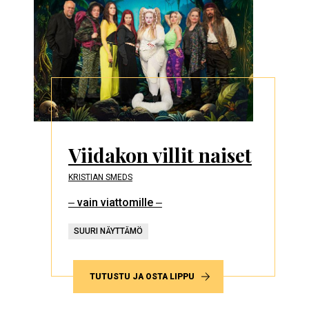
Viidakon villit naiset
KRISTIAN SMEDS
‒ vain viattomille ‒
SUURI NÄYTTÄMÖ
TUTUSTU JA OSTA LIPPU