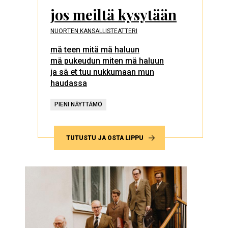
jos meiltä kysytään
NUORTEN KANSALLISTEATTERI
mä teen mitä mä haluun
mä pukeudun miten mä haluun
ja sä et tuu nukkumaan mun
haudassa
PIENI NÄYTTÄMÖ
TUTUSTU JA OSTA LIPPU