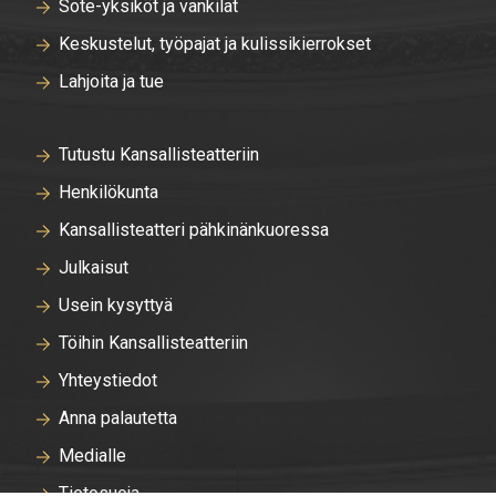
Sote-yksiköt ja vankilat
Keskustelut, työpajat ja kulissikierrokset
Lahjoita ja tue
Tutustu Kansallisteatteriin
Henkilökunta
Kansallisteatteri pähkinänkuoressa
Julkaisut
Usein kysyttyä
Töihin Kansallisteatteriin
Yhteystiedot
Anna palautetta
Medialle
Tietosuoja