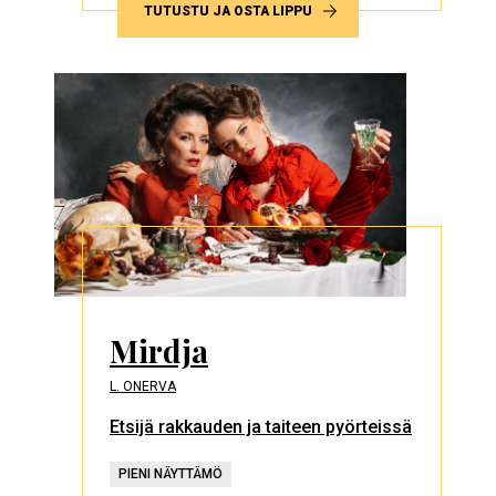
TUTUSTU JA OSTA LIPPU
Mirdja
L. ONERVA
Etsijä rakkauden ja taiteen pyörteissä
PIENI NÄYTTÄMÖ