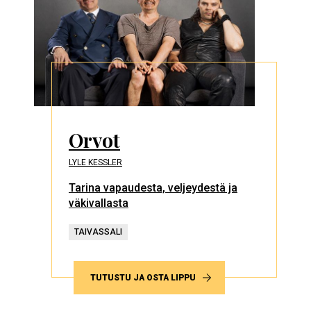
Orvot
LYLE KESSLER
Tarina vapaudesta, veljeydestä ja
väkivallasta
TAIVASSALI
TUTUSTU JA OSTA LIPPU