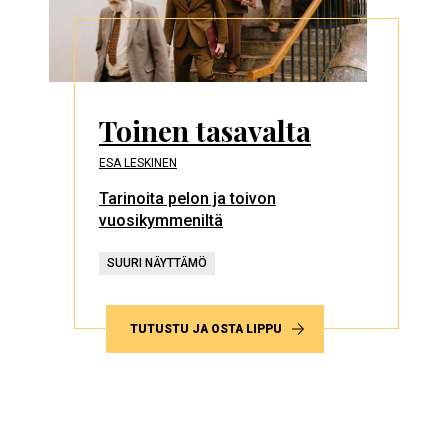
Toinen tasavalta
ESA LESKINEN
Tarinoita pelon ja toivon
vuosikymmeniltä
SUURI NÄYTTÄMÖ
TUTUSTU JA OSTA LIPPU