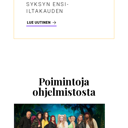
SYKSYN ENSI-
ILTAKAUDEN
LUE UUTINEN
Ohita
esitysten
esittelykaruselli
Poimintoja
ohjelmistosta