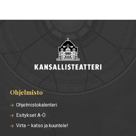
Ohjelmisto
Alatunnisteen
valikko
Ohjelmistokalenteri
Esitykset A-Ö
Virta – katso ja kuuntele!