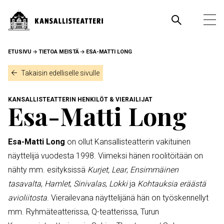
Hyppää
pääsisältöön
Pääva
Ava
pää
MURUPOLKU
ETUSIVU
TIETOA MEISTÄ
ESA-MATTI LONG
Takaisin edelliselle sivulle
KANSALLISTEATTERIN HENKILÖT & VIERAILIJAT
Esa-Matti Long
Esa-Matti Long
on ollut Kansallisteatterin vakituinen
näyttelijä vuodesta 1998. Viimeksi hänen roolitöitään on
nähty mm. esityksissä
Kurjet,
Lear
,
Ensimmäinen
tasavalta
,
Hamlet
,
Sinivalas
,
Lokki
ja
Kohtauksia eräästä
avioliitosta
. Vierailevana näyttelijänä hän on työskennellyt
mm. Ryhmäteatterissa, Q-teatterissa, Turun