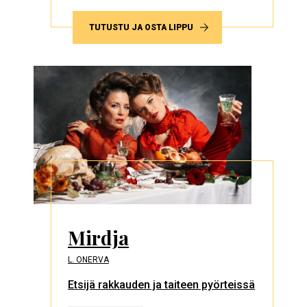
TUTUSTU JA OSTA LIPPU
Mirdja
L. ONERVA
Etsijä rakkauden ja taiteen pyörteissä