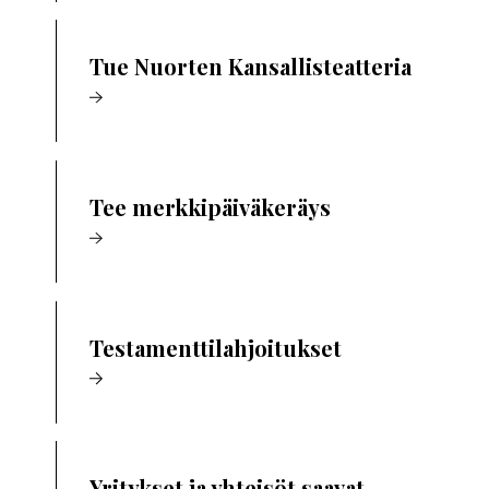
Tue Nuorten Kansallisteatteria
Tee merkkipäiväkeräys
Testamenttilahjoitukset
Yritykset ja yhteisöt saavat