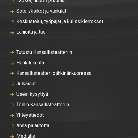
Lapset, nuoret ja koulut
Sote-yksiköt ja vankilat
Keskustelut, työpajat ja kulissikierrokset
Lahjoita ja tue
Tutustu Kansallisteatteriin
Henkilökunta
Kansallisteatteri pähkinänkuoressa
Julkaisut
Usein kysyttyä
Töihin Kansallisteatteriin
Yhteystiedot
Anna palautetta
Medialle