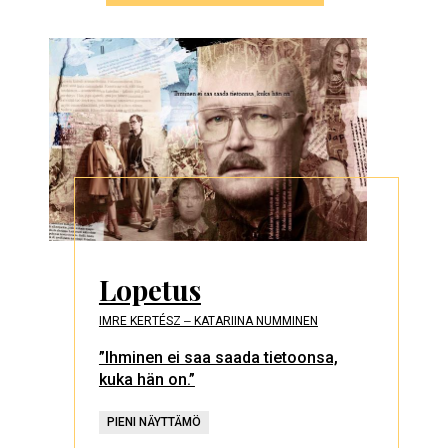
Lopetus
IMRE KERTÉSZ ‒ KATARIINA NUMMINEN
”Ihminen ei saa saada tietoonsa,
kuka hän on.”
PIENI NÄYTTÄMÖ