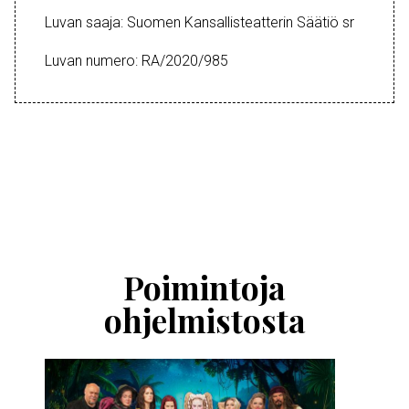
Luvan saaja: Suomen Kansallisteatterin Säätiö sr
Luvan numero: RA/2020/985
Ohita
esitysten
esittelykaruselli
Poimintoja
ohjelmistosta