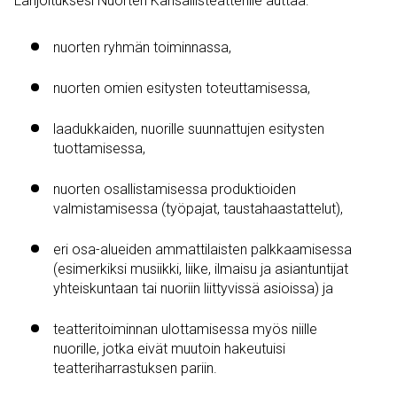
Lahjoituksesi Nuorten Kansallisteatterille auttaa:
nuorten ryhmän toiminnassa,
nuorten omien esitysten toteuttamisessa,
laadukkaiden, nuorille suunnattujen esitysten
tuottamisessa,
nuorten osallistamisessa produktioiden
valmistamisessa (työpajat, taustahaastattelut),
eri osa-alueiden ammattilaisten palkkaamisessa
(esimerkiksi musiikki, liike, ilmaisu ja asiantuntijat
yhteiskuntaan tai nuoriin liittyvissä asioissa) ja
teatteritoiminnan ulottamisessa myös niille
nuorille, jotka eivät muutoin hakeutuisi
teatteriharrastuksen pariin.