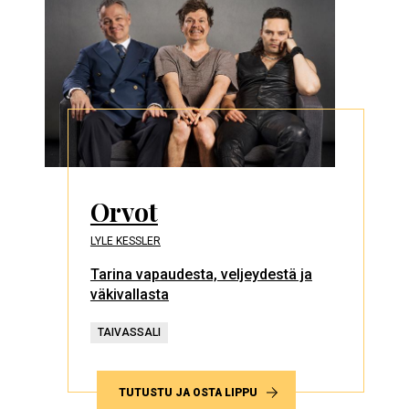
Orvot
LYLE KESSLER
Tarina vapaudesta, veljeydestä ja
väkivallasta
TAIVASSALI
TUTUSTU JA OSTA LIPPU