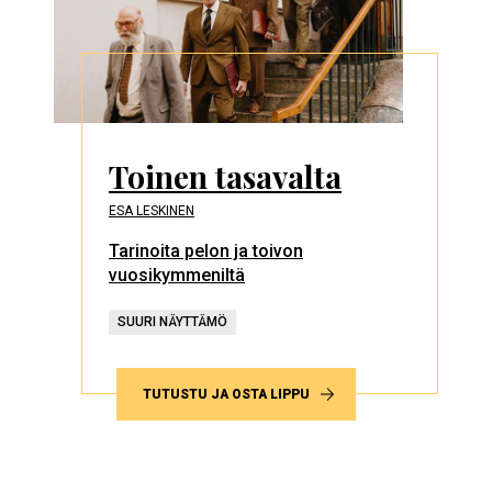
Toinen tasavalta
ESA LESKINEN
Tarinoita pelon ja toivon
vuosikymmeniltä
SUURI NÄYTTÄMÖ
TUTUSTU JA OSTA LIPPU