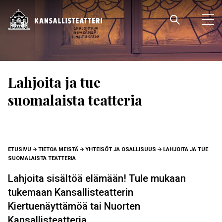
Hyppää
pääsisältöön
Pääva
Ava
pää
Lahjoita ja tue
suomalaista teatteria
MURUPOLKU
ETUSIVU
TIETOA MEISTÄ
YHTEISÖT JA OSALLISUUS
LAHJOITA JA TUE
SUOMALAISTA TEATTERIA
Lahjoita sisältöä elämään! Tule mukaan
tukemaan Kansallisteatterin
Kiertuenäyttämöä tai Nuorten
Kansallisteatteria.