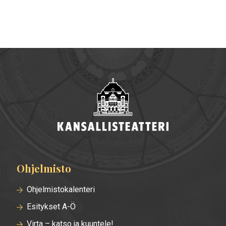
Ohjelmisto
Alatunnisteen
valikko
Ohjelmistokalenteri
Esitykset A-Ö
Virta – katso ja kuuntele!