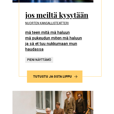
jos meiltä kysytään
NUORTEN KANSALLISTEATTERI
mä teen mitä mä haluun
mä pukeudun miten mä haluun
ja sä et tuu nukkumaan mun
haudassa
PIENI NÄYTTÄMÖ
TUTUSTU JA OSTA LIPPU