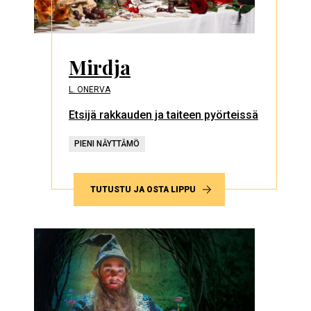
Mirdja
L. ONERVA
Etsijä rakkauden ja taiteen pyörteissä
PIENI NÄYTTÄMÖ
TUTUSTU JA OSTA LIPPU