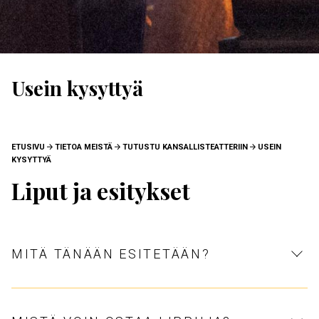
Usein kysyttyä
MURUPOLKU
ETUSIVU
TIETOA MEISTÄ
TUTUSTU KANSALLISTEATTERIIN
USEIN
KYSYTTYÄ
Liput ja esitykset
MITÄ TÄNÄÄN ESITETÄÄN?