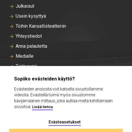
Julkaisut
Usein kysyttyä
Töihin Kansallisteatteriin
Yhteystiedot
Anna palautetta
Medialle
Tietosuoja
Tallentavan kameravalvonnan rekisteriseloste
Sopiiko evästeiden käyttö?
Evästeasetukset
Evästeiden ansiosta voit katsella sivustollamme
videoita. Evästeillä toimii myös sivustomme
Intra
kävijämäärien mittaus, joka auttaa meitä kehittämään
sivustoa.
Lisää tietoa
Evästeasetukset