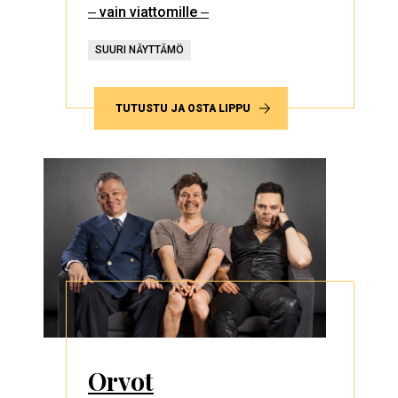
‒ vain viattomille ‒
SUURI NÄYTTÄMÖ
TUTUSTU JA OSTA LIPPU
Orvot