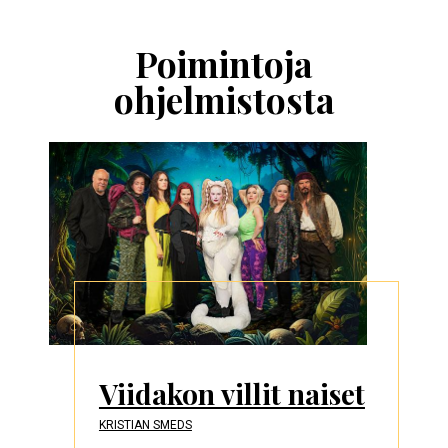
Ohita
esitysten
esittelykaruselli
Poimintoja
ohjelmistosta
Viidakon villit naiset
KRISTIAN SMEDS