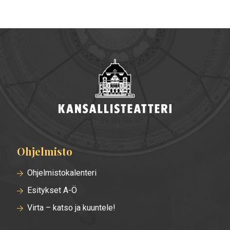
Ohjelmisto
Alatunnisteen
valikko
Ohjelmistokalenteri
Esitykset A-Ö
Virta – katso ja kuuntele!