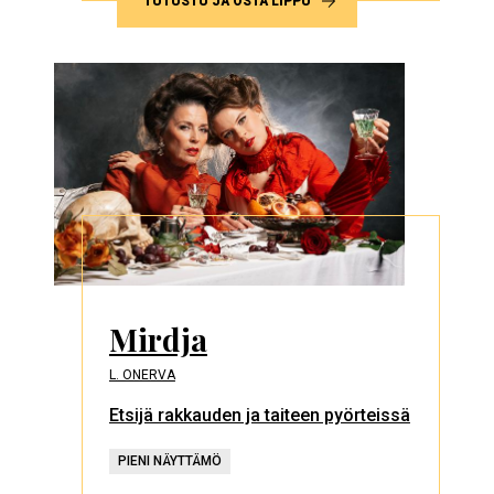
TUTUSTU JA OSTA LIPPU
Mirdja
L. ONERVA
Etsijä rakkauden ja taiteen pyörteissä
PIENI NÄYTTÄMÖ