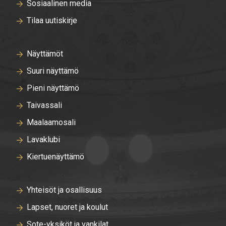
Sosiaalinen media
Tilaa uutiskirje
Näyttämöt
Suuri näyttämö
Pieni näyttämö
Taivassali
Maalaamosali
Lavaklubi
Kiertuenäyttämö
Yhteisöt ja osallisuus
Lapset, nuoret ja koulut
Sote-yksiköt ja vankilat