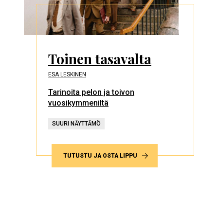
Toinen tasavalta
ESA LESKINEN
Tarinoita pelon ja toivon
vuosikymmeniltä
SUURI NÄYTTÄMÖ
TUTUSTU JA OSTA LIPPU