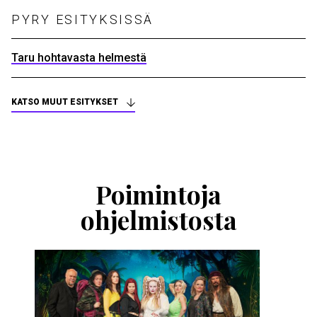
PYRY ESITYKSISSÄ
Taru hohtavasta helmestä
KATSO MUUT ESITYKSET
Ohita
esitysten
esittelykaruselli
Poimintoja
ohjelmistosta