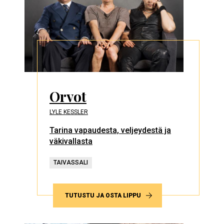
Orvot
LYLE KESSLER
Tarina vapaudesta, veljeydestä ja
väkivallasta
TAIVASSALI
TUTUSTU JA OSTA LIPPU