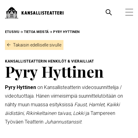
Hyppää
pääsisältöön
Pääva
Ava
pää
MURUPOLKU
ETUSIVU
TIETOA MEISTÄ
PYRY HYTTINEN
Takaisin edelliselle sivulle
KANSALLISTEATTERIN HENKILÖT & VIERAILIJAT
Pyry Hyttinen
Pyry Hyttinen
on Kansallisteatterin videosuunnittelija /
videotuottaja. Hänen viimeisimpiä suunnittelutöitään on
nähty muun muassa esityksissä
Faust
,
Hamlet
,
Kaikki
äidistäni
,
Rikinkeltainen taivas
,
Lokki
ja Tampereen
Työväen Teatterin
Juhannustanssit
.