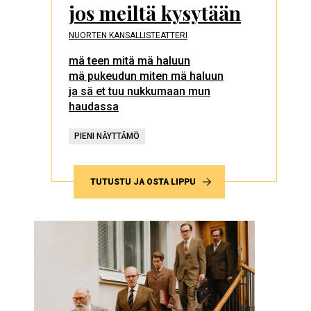
jos meiltä kysytään
NUORTEN KANSALLISTEATTERI
mä teen mitä mä haluun
mä pukeudun miten mä haluun
ja sä et tuu nukkumaan mun
haudassa
PIENI NÄYTTÄMÖ
TUTUSTU JA OSTA LIPPU