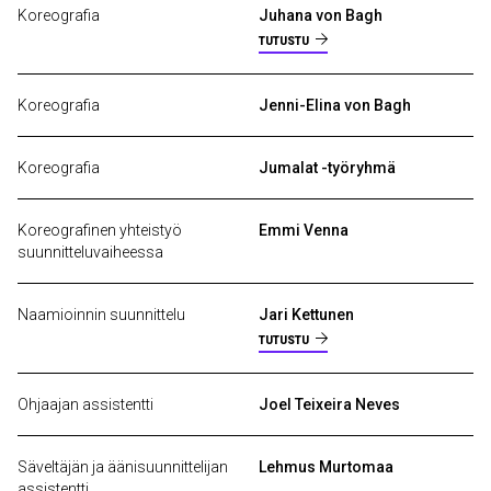
Koreografia
Juhana von Bagh
TUTUSTU
Koreografia
Jenni-Elina von Bagh
Koreografia
Jumalat -työryhmä
Koreografinen yhteistyö
Emmi Venna
suunnitteluvaiheessa
Naamioinnin suunnittelu
Jari Kettunen
TUTUSTU
Ohjaajan assistentti
Joel Teixeira Neves
Säveltäjän ja äänisuunnittelijan
Lehmus Murtomaa
assistentti