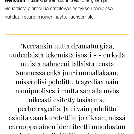
Nenosen
musiikki ja äänisuunnittelu. Energisen ja
visuaalista glamouria säteilevän esityksen rooleissa
nähdään suurenmoinen näyttelijäensemble.
"Kerrankin uutta dramaturgiaa,
uudenlaista tekemistä isosti - - en kyllä
muista nähneeni tällaista teosta
Suomessa enkä juuri muuallakaan,
missä olisi pohdittu tragediaa näin
monipuolisesti mutta samalla myös
oikeasti esitetty tosiaan se
perhetragedia. Ja ei vain pohdittu
asioita vaan kurotettiin jo aikaan, missä
eurooppalainen identiteetti muodostuu