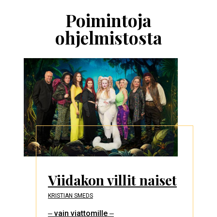
esitysten
esittelykaruselli
Poimintoja
ohjelmistosta
Viidakon villit naiset
KRISTIAN SMEDS
‒ vain viattomille ‒