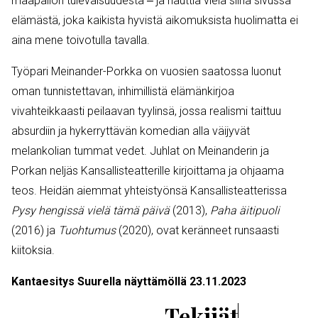
maapallon tulevaisuudesta ‒ ja nauttia vielä siinä sivussa
elämästä, joka kaikista hyvistä aikomuksista huolimatta ei
aina mene toivotulla tavalla.
Työpari Meinander-Porkka on vuosien saatossa luonut
oman tunnistettavan, inhimillistä elämänkirjoa
vivahteikkaasti peilaavan tyylinsä, jossa realismi taittuu
absurdiin ja hykerryttävän komedian alla väijyvät
melankolian tummat vedet. Juhlat on Meinanderin ja
Porkan neljäs Kansallisteatterille kirjoittama ja ohjaama
teos. Heidän aiemmat yhteistyönsä Kansallisteatterissa
Pysy hengissä vielä tämä päivä
(2013),
Paha äitipuoli
(2016) ja
Tuohtumus
(2020), ovat keränneet runsaasti
kiitoksia.
Kantaesitys Suurella näyttämöllä 23.11.2023
Tekijät