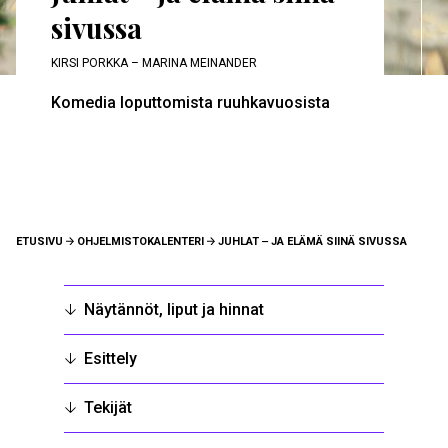
sivussa
KIRSI PORKKA – MARINA MEINANDER
Komedia loputtomista ruuhkavuosista
MURUPOLKU
ETUSIVU
OHJELMISTOKALENTERI
JUHLAT ‒ JA ELÄMÄ SIINÄ SIVUSSA
Näytännöt, liput ja hinnat
Esittely
Tekijät