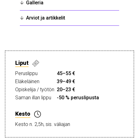
Galleria
Arviot ja artikkelit
Liput
Peruslippu
45–55 €
Eläkeläinen
39–49 €
Opiskelija / työtön
20–23 €
Saman illan lippu
-50 % peruslipusta
Kesto
Kesto n. 2,5h, sis. väliajan