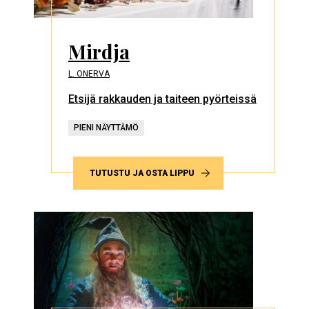
Mirdja
L. ONERVA
Etsijä rakkauden ja taiteen pyörteissä
PIENI NÄYTTÄMÖ
TUTUSTU JA OSTA LIPPU