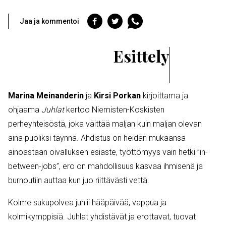
Jaa
Jaa
Jaa
Jaa ja kommentoi
Facebookiin
Twitteriin
WhatsAppiin
Esittely
Marina Meinanderin
ja
Kirsi Porkan
kirjoittama ja
ohjaama
Juhlat
kertoo Niemisten-Koskisten
perheyhteisöstä, joka väittää maljan kuin maljan olevan
aina puoliksi täynnä. Ahdistus on heidän mukaansa
ainoastaan oivalluksen esiaste, työttömyys vain hetki ”in-
between-jobs”, ero on mahdollisuus kasvaa ihmisenä ja
burnoutiin auttaa kun juo riittävästi vettä.
Kolme sukupolvea juhlii hääpäivää, vappua ja
kolmikymppisiä. Juhlat yhdistävät ja erottavat, tuovat