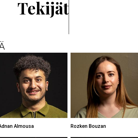
Tekijät
Ä
Adnan Almousa
Rozken Bouzan