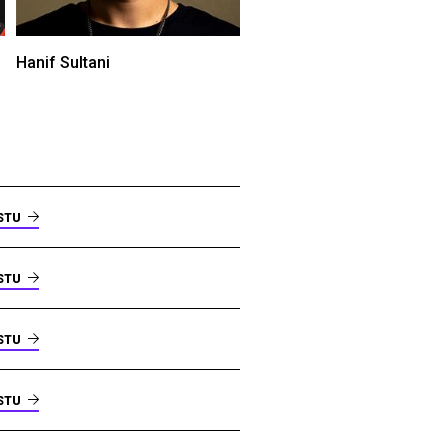
Hanif Sultani
STU
STU
STU
STU