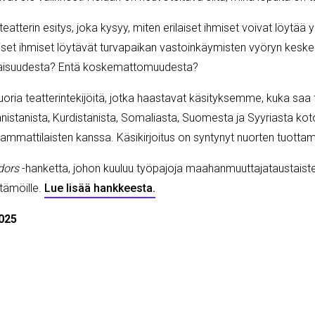
eatterin esitys, joka kysyy, miten erilaiset ihmiset voivat löytää y
aiset ihmiset löytävät turvapaikan vastoinkäymisten vyöryn keske
omaisuudesta? Entä koskemattomuudesta?
oria teatterintekijöitä, jotka haastavat käsityksemme, kuka saa te
anista, Kurdistanista, Somaliasta, Suomesta ja Syyriasta kotoisi
mmattilaisten kanssa. Käsikirjoitus on syntynyt nuorten tuottam
dors
-hanketta, johon kuuluu työpajoja maahanmuuttajataustaiste
tämöille.
Lue lisää hankkeesta.
025