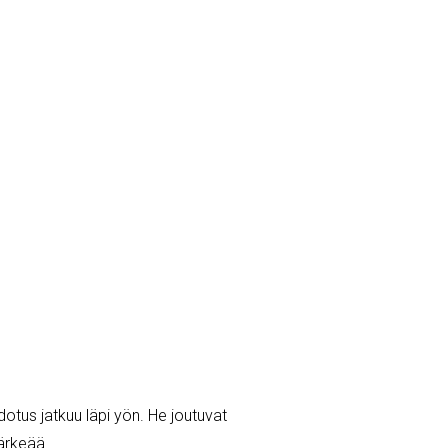
otus jatkuu läpi yön. He joutuvat
tärkeää.