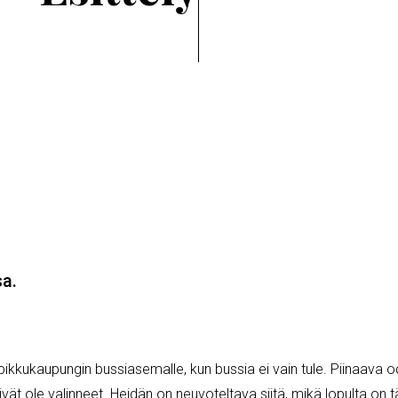
ssa.
ikkukaupungin bussiasemalle, kun bussia ei vain tule. Piinaava od
 eivät ole valinneet. Heidän on neuvoteltava siitä, mikä lopulta on 