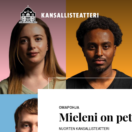
Hyppää
pääsisältöön
Päävalikko
OMAPOHJA
Mieleni on pe
NUORTEN KANSALLISTEATTERI