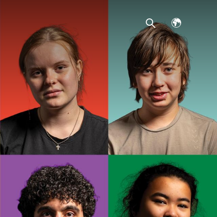
Avaa
kielivalikko