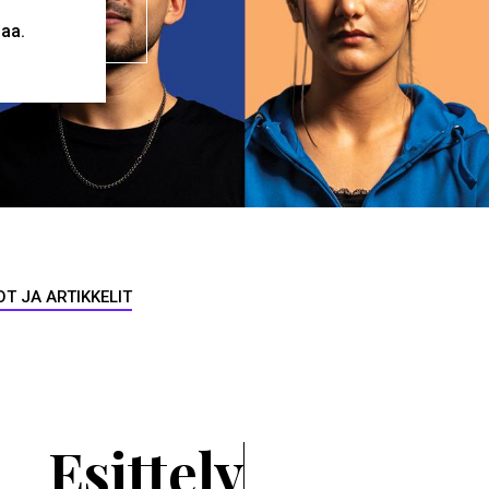
haa.
OT JA ARTIKKELIT
Esittely