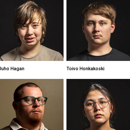
Juho Hagan
Toivo Honkakoski