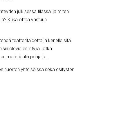
hteyden julkisessa tilassa, ja miten
llä? Kuka ottaa vastuun
hdä teatteritaidetta ja kenelle sitä
n olevia esiintyjiä, jotka
an materiaalin pohjalta.
n nuorten yhteisöissä sekä esitysten