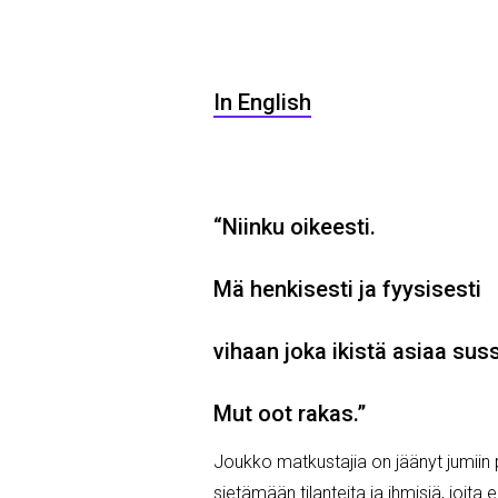
In English
“Niinku oikeesti.
Mä henkisesti ja fyysisesti
vihaan joka ikistä asiaa su
Mut oot rakas.”
Joukko matkustajia on jäänyt jumiin p
sietämään tilanteita ja ihmisiä, joita