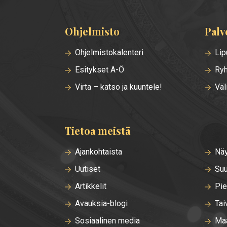
Ohjelmisto
Palv
Alatunnisteen
valikko
Ohjelmistokalenteri
Lip
Esitykset A-Ö
Ryh
Virta – katso ja kuuntele!
Väl
Tietoa meistä
Ajankohtaista
Näy
Uutiset
Suu
Artikkelit
Pie
Avauksia-blogi
Tai
Sosiaalinen media
Maa