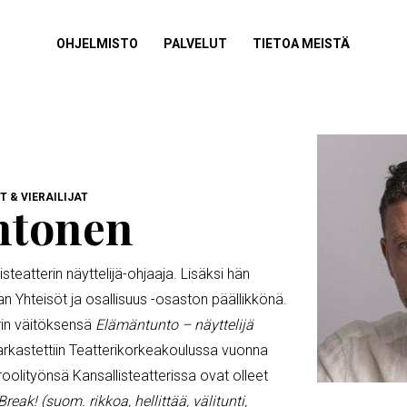
NÄYTÄ
OHJELMISTO
NÄYTÄ
PALVELUT
NÄYTÄ
TIETOA MEISTÄ
ALAVALIKKO
ALAVALIKKO
ALAVALIKKO
 & VIERAILIJAT
ehtonen
isteatterin näyttelijä-ohjaaja. Lisäksi hän
an Yhteisöt ja osallisuus -osaston päällikkönä.
rin väitöksensä
Elämäntunto – näyttelijä
arkastettiin Teatterikorkeakoulussa vuonna
olityönsä Kansallisteatterissa ovat olleet
Break! (suom. rikkoa, hellittää, välitunti,