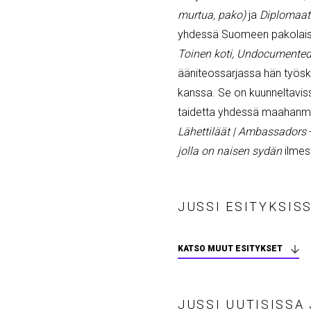
murtua, pako)
ja
Diplomaat
yhdessä Suomeen pakolaisen
Toinen koti,
Undocumented
ääniteossarjassa hän työsk
kanssa. Se on kuunneltavis
taidetta yhdessä maahanmu
Lähettiläät | Ambassadors
jolla on naisen sydän
ilme
JUSSI ESITYKSIS
KATSO MUUT ESITYKSET
JUSSI UUTISISSA