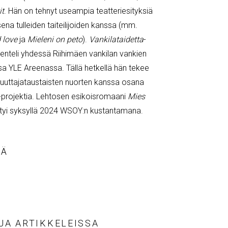
it
. Hän on tehnyt useampia teatteriesityksiä
a tulleiden taiteilijoiden kanssa (mm.
 love
ja
Mieleni on peto
).
Vankilataidetta
-
enteli yhdessä Riihimäen vankilan vankien
sa YLE Areenassa. Tällä hetkellä hän tekee
uttajataustaisten nuorten kanssa osana
-projektia. Lehtosen esikoisromaani
Mies
styi syksyllä 2024 WSOY:n kustantamana.
SÄ
 JA ARTIKKELEISSA