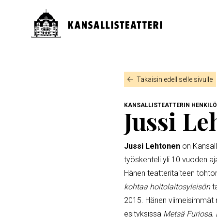
Hyppää
pääsisältöön
Päävalikko
MURUPOLKU
Takaisin edelliselle sivulle
KANSALLISTEATTERIN HENKILÖT
Jussi L
Jussi Lehtonen
on Kansall
työskenteli yli 10 vuoden aj
Hänen teatteritaiteen tohto
kohtaa hoitolaitosyleisön
t
2015. Hänen viimeisimmät ro
esityksissä
Metsä Furiosa
,