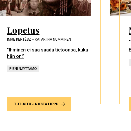
Lopetus
IMRE KERTÉSZ ‒ KATARIINA NUMMINEN
L
”Ihminen ei saa saada tietoonsa, kuka
E
hän on.”
PIENI NÄYTTÄMÖ
TUTUSTU JA OSTA LIPPU