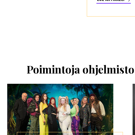
Ohita
esitysten
esittelykaruselli
Poimintoja ohjelmisto