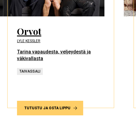
Orvot
LYLE KESSLER
Tarina vapaudesta, veljeydestä ja
väkivallasta
TAIVASSALI
TUTUSTU JA OSTA LIPPU