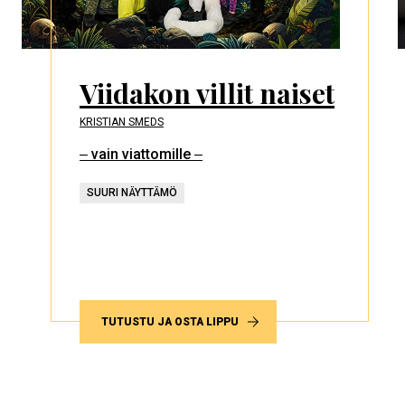
Viidakon villit naiset
KRISTIAN SMEDS
‒ vain viattomille ‒
SUURI NÄYTTÄMÖ
TUTUSTU JA OSTA LIPPU