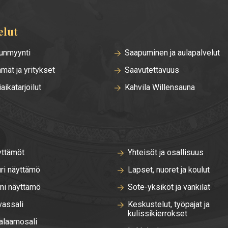
elut
unmyynti
Saapuminen ja aulapalvelut
mät ja yritykset
Saavutettavuus
iaikatarjoilut
Kahvila Willensauna
ttämöt
Yhteisöt ja osallisuus
ri näyttämö
Lapset, nuoret ja koulut
ni näyttämö
Sote-yksiköt ja vankilat
vassali
Keskustelut, työpajat ja
kulissikierrokset
laamosali