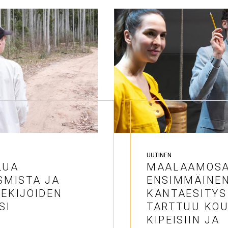
UUTINEN
LUA
MAALAAMOSA
SMISTA JA
ENSIMMÄINE
EKIJÖIDEN
KANTAESITYS
SI
TARTTUU KO
KIPEISIIN JA