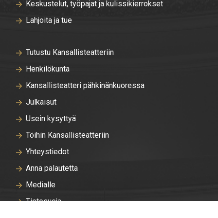
Keskustelut, työpajat ja kulissikierrokset
Lahjoita ja tue
Tutustu Kansallisteatteriin
Henkilökunta
Kansallisteatteri pähkinänkuoressa
Julkaisut
Usein kysyttyä
Töihin Kansallisteatteriin
Yhteystiedot
Anna palautetta
Medialle
Tietosuoja
Tallentavan kameravalvonnan rekisteriseloste