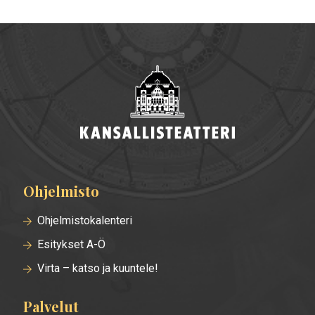
Ohjelmisto
Alatunnisteen
valikko
Ohjelmistokalenteri
Esitykset A-Ö
Virta – katso ja kuuntele!
Palvelut