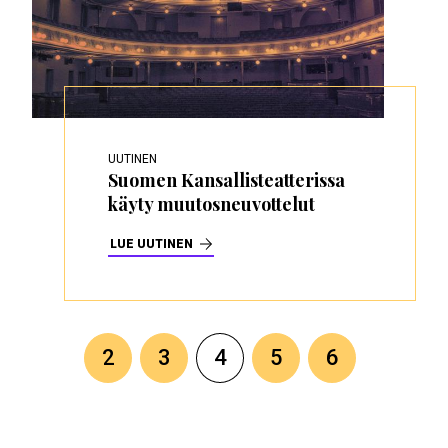
UUTINEN
Suomen Kansallisteatterissa
käyty muutosneuvottelut
LUE UUTINEN
Sivutus
Sivu
2
Sivu
3
Tämänhetkinen
4
Sivu
5
Sivu
6
sivu