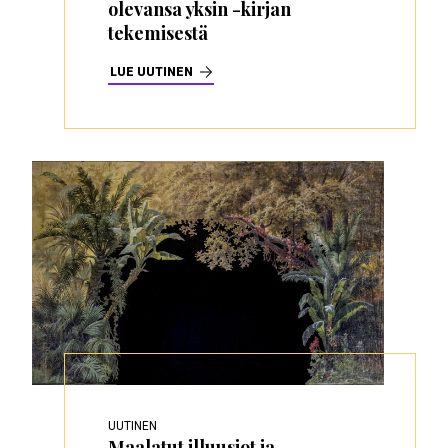
olevansa yksin -kirjan
tekemisestä
LUE UUTINEN
UUTINEN
Maalatut illuusiot ja