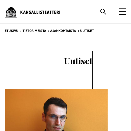
Hyppää
pääsisältöön
Pääva
Ava
pää
MURUPOLKU
ETUSIVU
TIETOA MEISTÄ
AJANKOHTAISTA
UUTISET
Uutiset