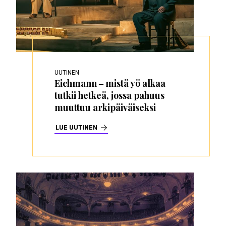
UUTINEN
Eichmann ‒ mistä yö alkaa
tutkii hetkeä, jossa pahuus
muuttuu arkipäiväiseksi
LUE UUTINEN