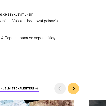
keisiin kysymyksiin.
tsenään. Vaikka aiheet ovat painavia,
12–14. Tapahtumaan on vapaa pääsy.
OHJELMISTOKALENTERI