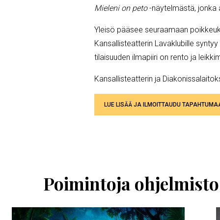
Mieleni on peto
-näytelmästä, jonka
Yleisö pääsee seuraamaan poikkeuks
Kansallisteatterin Lavaklubille synty
tilaisuuden ilmapiiri on rento ja leikki
Kansallisteatterin ja Diakonissalait
LUE LISÄÄ JA ILMOITTAUDU TAPAHTUMA
Ohita
esitysten
esittelykaruselli
Poimintoja ohjelmisto