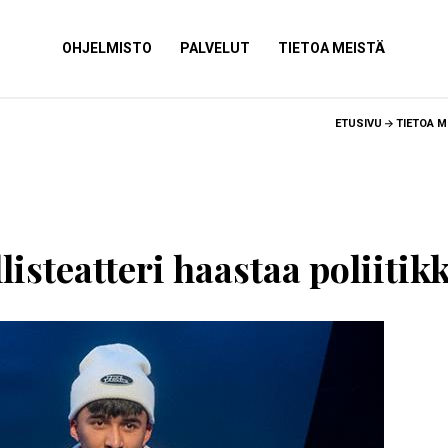
NÄYTÄ
OHJELMISTO
NÄYTÄ
PALVELUT
NÄYTÄ
TIETOA MEISTÄ
ALAVALIKKO
ALAVALIKKO
ALAVALIKKO
ETUSIVU
TIETOA M
isteatteri haastaa poliitik