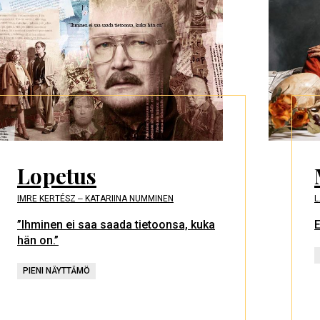
Lopetus
IMRE KERTÉSZ ‒ KATARIINA NUMMINEN
L
”Ihminen ei saa saada tietoonsa, kuka
E
hän on.”
PIENI NÄYTTÄMÖ