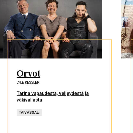
Orvot
LYLE KESSLER
Tarina vapaudesta, veljeydestä ja
väkivallasta
TAIVASSALI