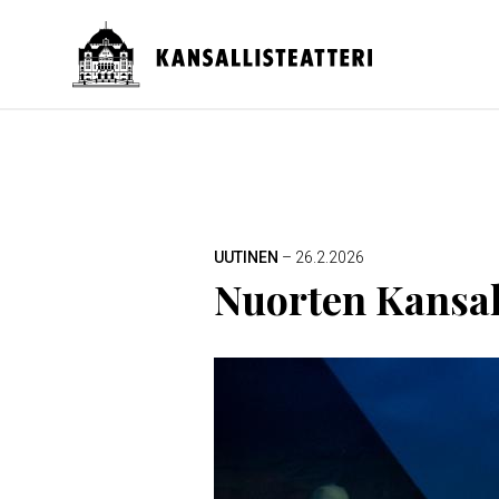
Hyppää
pääsisältöön
Päävalikko
MURUPOLKU
UUTINEN
– 26.2.2026
Nuorten Kansall