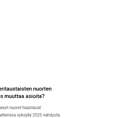
 eritaustaisten nuorten
us muuttaa asioita?
aiset nuoret haastavat
eatterissa syksyllä 2025 nähdystä