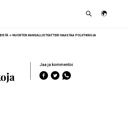
Avaa
kielivalikko
EISTÄ
NUORTEN KANSALLISTEATTERI HAASTAA POLIITIKKOJA
Jaa ja kommentoi
koja
Jaa
Jaa
Jaa
Facebookiin
Twitteriin
WhatsAppiin