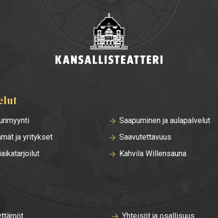
elut
unmyynti
Saapuminen ja aulapalvelut
mät ja yritykset
Saavutettavuus
iaikatarjoilut
Kahvila Willensauna
ttämöt
Yhteisöt ja osallisuus