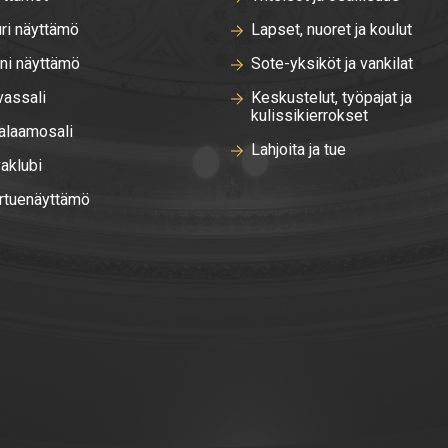
ri näyttämö
Lapset, nuoret ja koulut
ni näyttämö
Sote-yksiköt ja vankilat
vassali
Keskustelut, työpajat ja
kulissikierrokset
laamosali
Lahjoita ja tue
aklubi
rtuenäyttämö