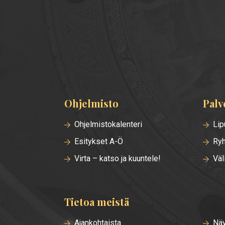
Ohjelmisto
Palv
Alatunnisteen
valikko
Ohjelmistokalenteri
Lip
Esitykset A-Ö
Ryh
Virta – katso ja kuuntele!
Väl
Tietoa meistä
Ajankohtaista
Näy