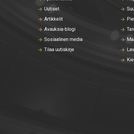
Uutiset
Suu
Artikkelit
Pie
Avauksia-blogi
Tai
Sosiaalinen media
Maa
Tilaa uutiskirje
Lav
Kie