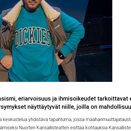
rasismi, eriarvoisuus ja ihmisoikeudet tarkoittavat
ymykset näyttäytyvät niille, joilla on mahdollisu
 ja keskustelua yhdistävä tapahtuma, jossa maahanmuuttajataust
tämiseksi Nuorten Kansallisteatteri esittää kohtauksia Kansallist