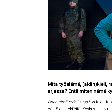
Mitä työelämä, (äidin)kieli, 
arjessa? Entä miten nämä kys
Onko tämä todellisuus?
on taidetta
päätöksentekijöitä. Keskustelun virit