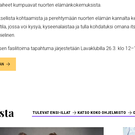
 aiheet kumpuavat nuorten elämänkokemuksista.
ellista kohtaamista ja perehtymään nuorten elämän kannalta kes
y tila, jossa voi kysyä, kyseenalaistaa ja tulla kohdatuksi omana i
mielinen.
oksen fasilitoima tapahtuma järjestetään Lavaklubilla 26.3. klo 
AN
sta
TULEVAT ENSI-ILLAT
KATSO KOKO OHJELMISTO