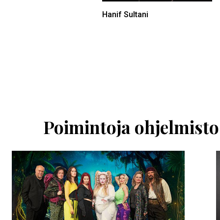
Hanif Sultani
Ohita
esitysten
esittelykaruselli
Poimintoja ohjelmisto