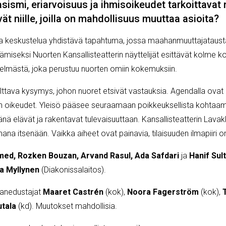
rasismi, eriarvoisuus ja ihmisoikeudet tarkoittava
 niille, joilla on mahdollisuus muuttaa asioita?
 ja keskustelua yhdistävä tapahtuma, jossa maahanmuuttajataust
tämiseksi Nuorten Kansallisteatterin näyttelijät esittävät kolme k
telmästä, joka perustuu nuorten omiin kokemuksiin.
ttava kysymys, johon nuoret etsivät vastauksia. Agendalla ova
dien oikeudet. Yleisö pääsee seuraamaan poikkeuksellista kohtaami
änä elävät ja rakentavat tulevaisuuttaan. Kansallisteatterin Lavaklu
na itsenään. Vaikka aiheet ovat painavia, tilaisuuden ilmapiiri on 
ed, Rozken Bouzan, Arvand Rasul, Ada Safdari
ja
Hanif Sul
a Myllynen
(Diakonissalaitos).
sanedustajat
Maaret Castrén
(kok),
Noora Fagerström
(kok),
tala
(kd). Muutokset mahdollisia.