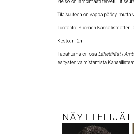
Yleisö on lämpimästi tervetullut seu
Tilaisuuteen on vapaa pääsy, mutta v
Tuotanto: Suomen Kansallisteatteri j
Kesto: n. 2h
Tapahtuma on osa
Lähettiläät | Am
esitysten valmistamista Kansallisteat
NÄYTTELIJÄT