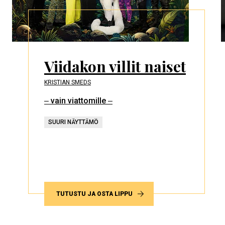
Viidakon villit naiset
KRISTIAN SMEDS
‒ vain viattomille ‒
SUURI NÄYTTÄMÖ
TUTUSTU JA OSTA LIPPU