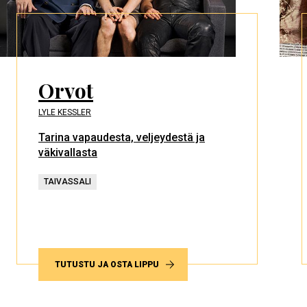
Orvot
LYLE KESSLER
Tarina vapaudesta, veljeydestä ja
väkivallasta
TAIVASSALI
TUTUSTU JA OSTA LIPPU