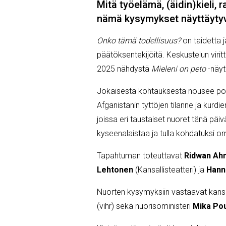
Mitä työelämä, (äidin)kieli, 
nämä kysymykset näyttäytyvät
Onko tämä todellisuus?
on taidetta
päätöksentekijöitä. Keskustelun virit
2025 nähdystä
Mieleni on peto
-näy
Jokaisesta kohtauksesta nousee pol
Afganistanin tyttöjen tilanne ja kur
joissa eri taustaiset nuoret tänä päiv
kyseenalaistaa ja tulla kohdatuksi oma
Tapahtuman toteuttavat
Ridwan Ahm
Lehtonen
(Kansallisteatteri) ja
Hann
Nuorten kysymyksiin vastaavat kan
(vihr) sekä nuorisoministeri
Mika Pou