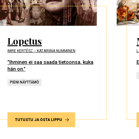
Lopetus
IMRE KERTÉSZ ‒ KATARIINA NUMMINEN
L
”Ihminen ei saa saada tietoonsa, kuka
E
hän on.”
PIENI NÄYTTÄMÖ
TUTUSTU JA OSTA LIPPU