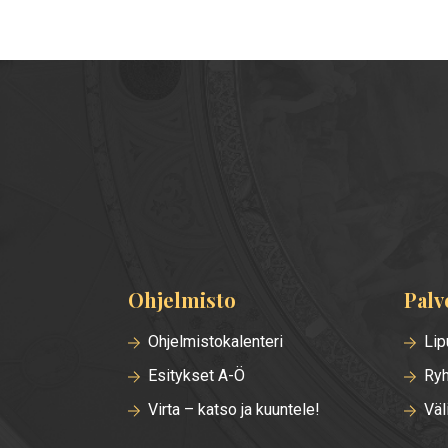
Ohjelmisto
Palv
Alatunnisteen
valikko
Ohjelmistokalenteri
Lip
Esitykset A-Ö
Ryh
Virta – katso ja kuuntele!
Väl