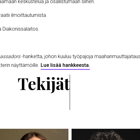
raamaan keskustelua ja osallistumaan siihen.
aatii ilmoittautumista.
a Diakonissalaitos.
bassadors
-hanketta, johon kuuluu työpajoja maahanmuuttajataus
terin näyttämöille.
Lue lisää hankkeesta.
Tekijät