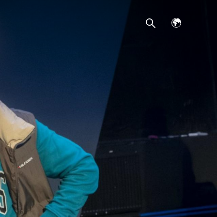
Avaa
kielivalikko