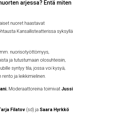
t nuorten arjessa? Entä miten
aiset nuoret haastavat
ohtausta Kansallisteatterissa syksyllä
t mm. nuorisotyöttömyys,
sta ja tutustumaan olosuhteisiin,
bille syntyy tila, jossa voi kysyä,
rento ja leikkimielinen.
tani.
Moderaattoreina toimivat
Jussi
Tarja Filatov
(sd) ja
Saara Hyrkkö