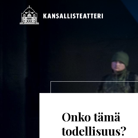
Hyppää
pääsisältöön
Päävalikko
Onko tämä
todellisuus?