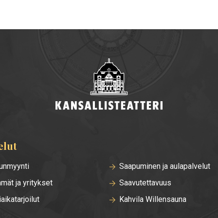
elut
unmyynti
Saapuminen ja aulapalvelut
mät ja yritykset
Saavutettavuus
iaikatarjoilut
Kahvila Willensauna