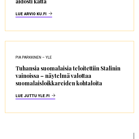
aidosti kättä
LUE ARVIO KU.FI
PIA PARKKINEN – YLE
Tuhansia suomalaisia teloitettiin Stalinin
vainoissa – näytelmä valottaa
suomalaisloikkareiden kohtaloita
LUE JUTTU YLE.FI