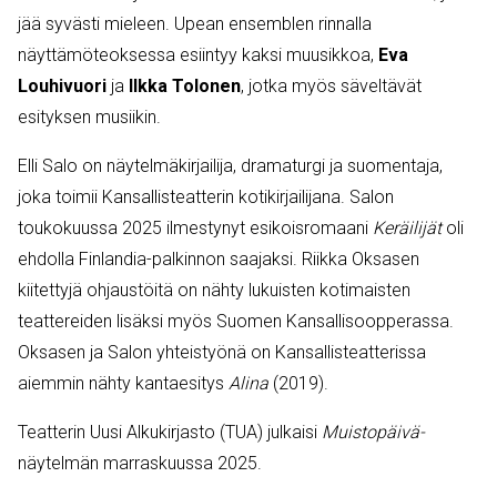
jää syvästi mieleen. Upean ensemblen rinnalla
näyttämöteoksessa esiintyy kaksi muusikkoa,
Eva
Louhivuori
ja
Ilkka Tolonen
, jotka myös säveltävät
esityksen musiikin.
Elli Salo on näytelmäkirjailija, dramaturgi ja suomentaja,
joka toimii Kansallisteatterin kotikirjailijana. Salon
toukokuussa 2025 ilmestynyt esikoisromaani
Keräilijät
oli
ehdolla Finlandia-palkinnon saajaksi. Riikka Oksasen
kiitettyjä ohjaustöitä on nähty lukuisten kotimaisten
teattereiden lisäksi myös Suomen Kansallisoopperassa.
Oksasen ja Salon yhteistyönä on Kansallisteatterissa
aiemmin nähty kantaesitys
Alina
(2019).
Teatterin Uusi Alkukirjasto (TUA) julkaisi
Muistopäivä-
näytelmän marraskuussa 2025.