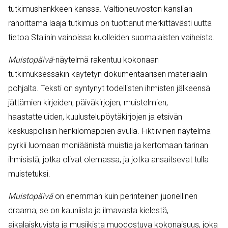
tutkimushankkeen kanssa. Valtioneuvoston kanslian
rahoittama laaja tutkimus on tuottanut merkittävästi uutta
tietoa Stalinin vainoissa kuolleiden suomalaisten vaiheista.
Muistopäivä
-näytelmä rakentuu kokonaan
tutkimuksessakin käytetyn dokumentaarisen materiaalin
pohjalta. Teksti on syntynyt todellisten ihmisten jälkeensä
jättämien kirjeiden, päiväkirjojen, muistelmien,
haastatteluiden, kuulustelupöytäkirjojen ja etsivän
keskuspoliisin henkilömappien avulla. Fiktiivinen näytelmä
pyrkii luomaan moniäänistä muistia ja kertomaan tarinan
ihmisistä, jotka olivat olemassa, ja jotka ansaitsevat tulla
muistetuksi.
Muistopäivä
on enemmän kuin perinteinen juonellinen
draama; se on kauniista ja ilmavasta kielestä,
aikalaiskuvista ja musiikista muodostuva kokonaisuus, joka