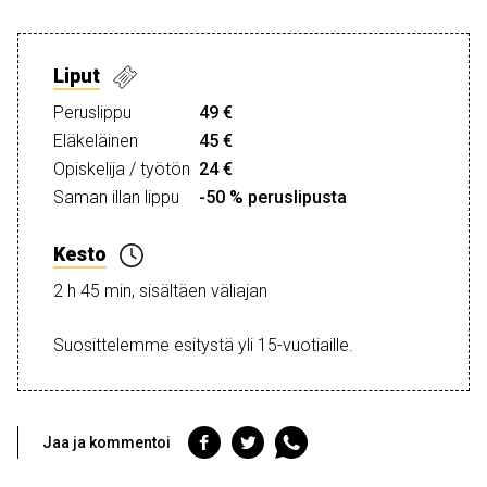
Liput
Peruslippu
49 €
Eläkeläinen
45 €
Opiskelija / työtön
24 €
Saman illan lippu
-50 % peruslipusta
Kesto
2 h 45 min, sisältäen väliajan
Suosittelemme esitystä yli 15-vuotiaille.
Jaa
Jaa
Jaa
Jaa ja kommentoi
Facebookiin
Twitteriin
WhatsAppiin