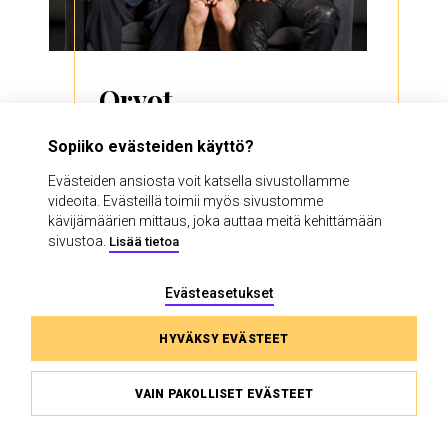
Orvot
LYLE KESSLER
Sopiiko evästeiden käyttö?
Tarina vapaudesta, veljeydestä ja
Evästeiden ansiosta voit katsella sivustollamme
väkivallasta
videoita. Evästeillä toimii myös sivustomme
kävijämäärien mittaus, joka auttaa meitä kehittämään
TAIVASSALI
sivustoa.
Lisää tietoa
Evästeasetukset
TUTUSTU JA OSTA LIPPU
HYVÄKSY EVÄSTEET
VAIN PAKOLLISET EVÄSTEET