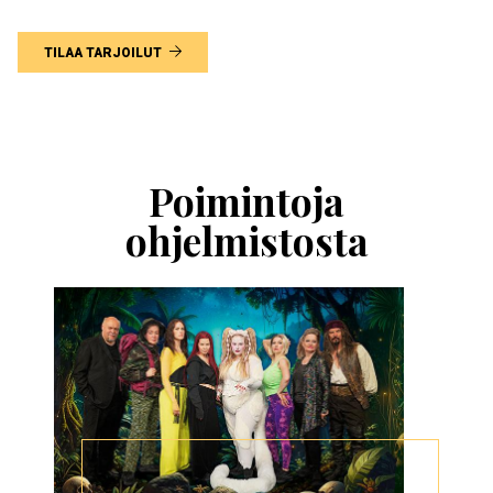
TILAA TARJOILUT
Ohita
esitysten
esittelykaruselli
Poimintoja
ohjelmistosta