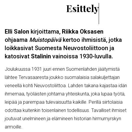
Esittely
Elli Salon
kirjoittama,
Riikka Oksasen
ohjaama
Muistopäivä
kertoo ihmisistä, jotka
loikkasivat Suomesta Neuvostoliittoon ja
katosivat
Stalinin
vainoissa 1930-luvulla.
Joulukuussa 1931 juuri ennen Suomenlahden jäätymistä
lähtee Tervasaaresta joukko suomalaisia salakuljettajan
veneellä kohti Neuvostoliittoa. Lahden takana kajastaa idän
ihmemaa, työläisten johtama yhteiskunta, joka lupaa työtä,
leipää ja parempaa tulevaisuutta kaikille. Perillä siirtolaisia
odottaa kuitenkin toisenlainen todellisuus. Tavalliset ihmiset
joutuvat unelmineen ja elämineen historian hirmumyrskyn
armoille.