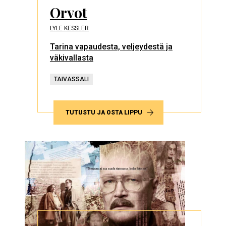
Orvot
LYLE KESSLER
Tarina vapaudesta, veljeydestä ja
väkivallasta
TAIVASSALI
TUTUSTU JA OSTA LIPPU