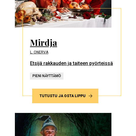
Mirdja
L. ONERVA
Etsijä rakkauden ja taiteen pyörteissä
PIENI NÄYTTÄMÖ
TUTUSTU JA OSTA LIPPU