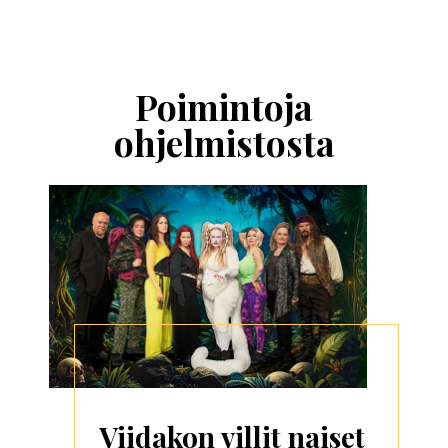
Ohita
esitysten
esittelykaruselli
Poimintoja
ohjelmistosta
Viidakon villit naiset