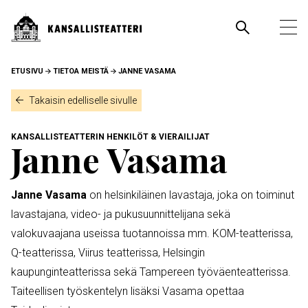
Hyppää
pääsisältöön
Pääva
Ava
pää
MURUPOLKU
ETUSIVU
TIETOA MEISTÄ
JANNE VASAMA
Takaisin edelliselle sivulle
KANSALLISTEATTERIN HENKILÖT & VIERAILIJAT
Janne Vasama
Janne Vasama
on helsinkiläinen lavastaja, joka on toiminut
lavastajana, video- ja pukusuunnittelijana sekä
valokuvaajana useissa tuotannoissa mm. KOM-teatterissa,
Q-teatterissa, Viirus teatterissa, Helsingin
kaupunginteatterissa sekä Tampereen työväenteatterissa.
Taiteellisen työskentelyn lisäksi Vasama opettaa