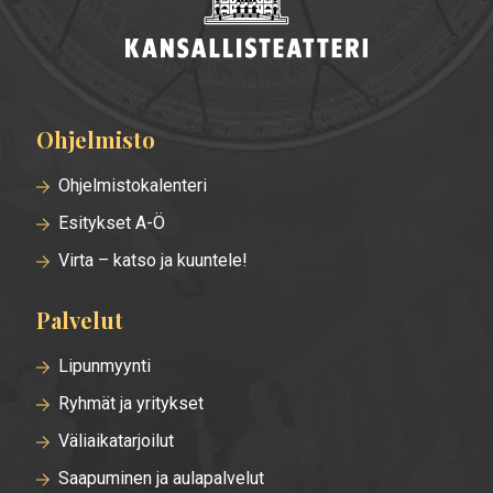
Ohjelmisto
Alatunnisteen
valikko
Ohjelmistokalenteri
Esitykset A-Ö
Virta – katso ja kuuntele!
Palvelut
Lipunmyynti
Ryhmät ja yritykset
Väliaikatarjoilut
Saapuminen ja aulapalvelut