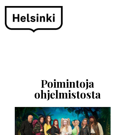
Ohita
esitysten
esittelykaruselli
Poimintoja
ohjelmistosta