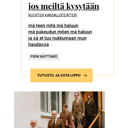
jos meiltä kysytään
NUORTEN KANSALLISTEATTERI
mä teen mitä mä haluun
mä pukeudun miten mä haluun
ja sä et tuu nukkumaan mun
haudassa
PIENI NÄYTTÄMÖ
TUTUSTU JA OSTA LIPPU