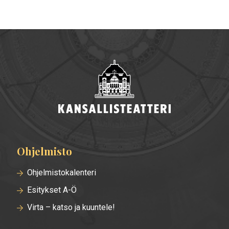
Ohjelmisto
Alatunnisteen
valikko
Ohjelmistokalenteri
Esitykset A-Ö
Virta – katso ja kuuntele!