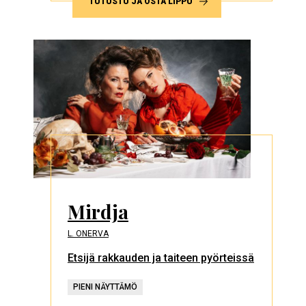
TUTUSTU JA OSTA LIPPU
Mirdja
L. ONERVA
Etsijä rakkauden ja taiteen pyörteissä
PIENI NÄYTTÄMÖ