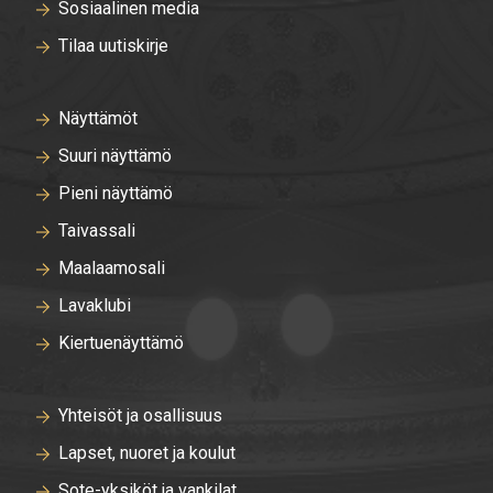
Sosiaalinen media
Tilaa uutiskirje
Näyttämöt
Suuri näyttämö
Pieni näyttämö
Taivassali
Maalaamosali
Lavaklubi
Kiertuenäyttämö
Yhteisöt ja osallisuus
Lapset, nuoret ja koulut
Sote-yksiköt ja vankilat