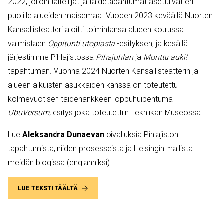
2022, jolloin taiteilijat ja taidetapahtumat asettuivat eri
puolille alueiden maisemaa. Vuoden 2023 keväällä Nuorten
Kansallisteatteri aloitti toimintansa alueen koulussa
valmistaen
Oppitunti utopiasta
-esityksen, ja kesällä
järjestimme Pihlajistossa
Pihajuhlan
ja
Monttu auki!
-
tapahtuman. Vuonna 2024 Nuorten Kansallisteatterin ja
alueen aikuisten asukkaiden kanssa on toteutettu
kolmevuotisen taidehankkeen loppuhuipentuma
UbuVersum,
esitys joka toteutettiin Tekniikan Museossa.
Lue
Aleksandra Dunaevan
oivalluksia Pihlajiston
tapahtumista, niiden prosesseista ja Helsingin mallista
meidän blogissa (englanniksi):
LUE TEKSTI TÄÄLTÄ