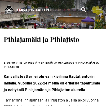
Hyppää
pääsisältöön
Pääva
Ava
pää
Pihlajamäki ja Pihlajisto
MURUPOLKU
ETUSIVU
TIETOA MEISTÄ
YHTEISÖT JA OSALLISUUS
PIHLAJAMÄKI JA
PIHLAJISTO
Kansallisteatteri ei ole vain kivilinna Rautatientorin
laidalla. Vuosina 2022-24 meillä oli erilaisia tapahtumia
ja esityksiä Pihlajamäen ja Pihlajiston alueella.
Tarinamme Pihlajamäen ja Pihlajiston alueilla alkoi vuonna