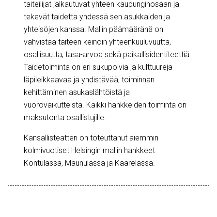
taiteilijat jalkautuvat yhteen kaupunginosaan ja
tekevät taidetta yhdessä sen asukkaiden ja
yhteisöjen kanssa. Mallin päämääränä on
vahvistaa taiteen keinoin yhteenkuuluvuutta,
osallisuutta, tasa-arvoa sekä paikallisidentiteettiä.
Taidetoiminta on eri sukupolvia ja kulttuureja
läpileikkaavaa ja yhdistävää, toiminnan
kehittäminen asukaslähtöistä ja
vuorovaikutteista. Kaikki hankkeiden toiminta on
maksutonta osallistujille.
Kansallisteatteri on toteuttanut aiemmin
kolmivuotiset Helsingin mallin hankkeet
Kontulassa, Maunulassa ja Kaarelassa.