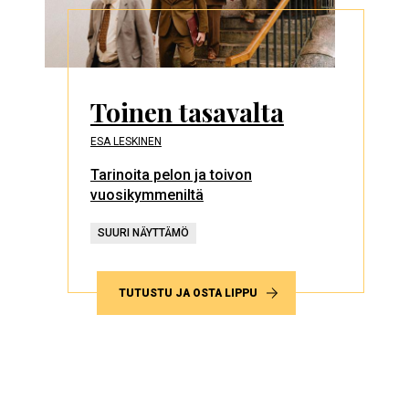
Toinen tasavalta
ESA LESKINEN
Tarinoita pelon ja toivon
vuosikymmeniltä
SUURI NÄYTTÄMÖ
TUTUSTU JA OSTA LIPPU