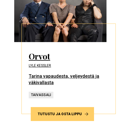
Orvot
LYLE KESSLER
Tarina vapaudesta, veljeydestä ja
väkivallasta
TAIVASSALI
TUTUSTU JA OSTA LIPPU