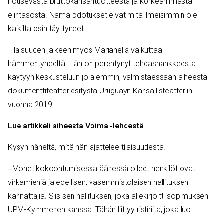
nousevasta bruttokansantuotteesta ja korkeammasta
elintasosta. Nämä odotukset eivät mitä ilmeisimmin ole
kaikilta osin täyttyneet.
Tilaisuuden jälkeen myös Marianella vaikuttaa
hämmentyneeltä. Hän on perehtynyt tehdashankkeesta
käytyyn keskusteluun jo aiemmin, valmistaessaan aiheesta
dokumenttiteatteriesitystä Uruguayn Kansallisteatteriin
vuonna 2019.
Lue artikkeli aiheesta Voima!-lehdestä
Kysyn häneltä, mitä hän ajattelee tilaisuudesta.
‒Monet kokoontumisessa äänessä olleet henkilöt ovat
virkamiehiä ja edellisen, vasemmistolaisen hallituksen
kannattajia. Siis sen hallituksen, joka allekirjoitti sopimuksen
UPM-Kymmenen kanssa. Tähän liittyy ristiriita, joka luo