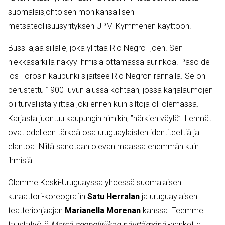
suomalaisjohtoisen monikansallisen
metsäteollisuusyrityksen UPM-Kymmenen käyttöön.
Bussi ajaa sillalle, joka ylittää Rio Negro -joen. Sen
hiekkasärkillä näkyy ihmisiä ottamassa aurinkoa. Paso de
los Torosin kaupunki sijaitsee Rio Negron rannalla. Se on
perustettu 1900-luvun alussa kohtaan, jossa karjalaumojen
oli turvallista ylittää joki ennen kuin siltoja oli olemassa.
Karjasta juontuu kaupungin nimikin, ”härkien väylä”. Lehmät
ovat edelleen tärkeä osa uruguaylaisten identiteettiä ja
elantoa. Niitä sanotaan olevan maassa enemmän kuin
ihmisiä.
Olemme Keski-Uruguayssa yhdessä suomalaisen
kuraattori-koreografin
Satu Herralan
ja uruguaylaisen
teatteriohjaajan
Marianella Morenan
kanssa. Teemme
taustatyötä
Metsä geopolitiikan näyttämönä
-hanketta