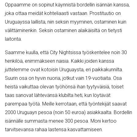
Oppaamme on sopinut käynnistä bordellin isännän kanssa,
joka ottaa meidät kohteliaasti vastaan. Prostituutio on
Uruguayssa laillista, niin seksin myyminen, ostaminen kuin
välittäminenkin. Seksin ostaminen alaikäisiltä on tietysti
laitonta.
Saamme kuulla, että City Nightsissa työskentelee noin 30
henkilöä, enimmäkseen naisia. Kaikki joiden kanssa
juttelemme ovat kotoisin Uruguaysta, eri paikkakunnilta.
Suurin osa on hyvin nuoria, jotkut vain 19-vuotiaita. Osa
heistä vaikuttaa olevan työhönsä ihan tyytyväisiä, toiset
taas sanovat lähtevänsä klubilta heti, kun löytävät
parempaa työtä. Meille kerrotaan, että työntekijät saavat
2000 Uruguayn pesoa (noin 50 euroa) asiakkaalta. Bordellin
isännälle summasta menee 300 pesoa. Moni kertoo
tarvitsevansa rahaa lastensa kasvattamiseen.