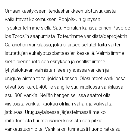
Omaan käsitykseeni tehdashankkeen ulottuvuuksista
vaikuttavat kokemukseni Pohjois-Uruguayssa.
Työskentelimme siellä Satu Herralan kanssa ennen Paso de
los Torosiin saapumista. Toteutimme vankilataideprojektin
Caranchon vankilassa, joka sijaitsee sellutehtaita varten
istutettujen eukalyptusplantaasien keskellä. Valmistimme
siellä pienimuotoisen esityksen ja osallistuimme
lyhytelokuvan valmistamiseen yhdessä vankien ja
uruguaylaisten taiteilijoiden kanssa. Olosuhteet vankilassa
olivat tosi karut. 400:lle vangille suunnitellussa vankilassa
asui 800 vankia. Neljän hengen sellissä saattoi olla
viisitoista vankia. Ruokaa oli liian vähän, ja väkivalta
jatkuvaa. Uruguaylaisessa järjestelmässä melko
mitättömistä huumausainerikoksista saa pitkiä
vankeustuomioita. Vankila on tunnetusti huono ratkaisu