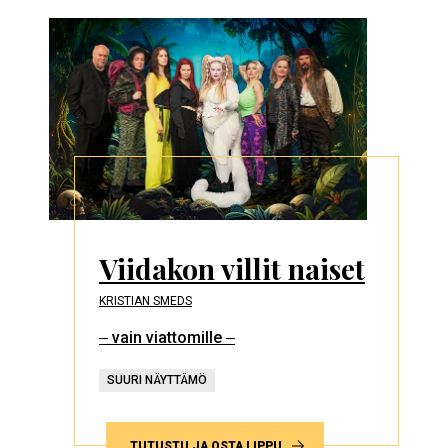
Viidakon villit naiset
KRISTIAN SMEDS
‒ vain viattomille ‒
SUURI NÄYTTÄMÖ
TUTUSTU JA OSTA LIPPU