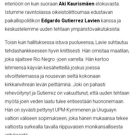
interiööri on kuin suoraan
Aki Kaurismäen
elokuvasta.
Istumme ravintolassa oikeistoliittoumaa edustavan
paikallispoliitikon
Edgardo Gutierrez Lavien
kanssa ja
keskustelemme uuden tehtaan ympäristövaikutuksista.
Toisin kuin hallituksessa istuva puolueensa, Lavie suhtautuu
tehdashankkeeseen hyvin kriittisesti. Hän omistaa maatilan,
joka sijaitsee Rio Negro -joen varrella. Hän kertoo
lehmiensä käyvän kesähelteillä joskus joessa
vilvoittelemassa ja nousevan sieltä kokonaan
kirkkanvihreän levän peittäminä. Joki on pahasti
rehevöitynyt ja Gutierrez on vakuuttunut, että uuden tehtaan
myötä joen veden laatu tulee entisestään huononemaan.
Hän on syvästi pettynyt UPM-Kymmenen ja Uruguayn
valtion väliseen sopimukseen, joka hänen mukaansa tekee
valtiosta surkealla tavalla riippuvaisen monikansallisesta