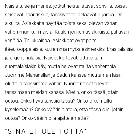
Naisia tulee ja menee, jotkut heistä istuvat sohvilla, toiset
seisovat baaritiskillä, tanssivat tai pelaavat biljardia. On
alkuilta. Asiakkaita näyttää toistaiseksi olevan vähän
vähemmän kuin naisia. Kuulen jonkun asiakkaista puhuvan
venäjää. Tai ukrainaa. Asiakkaat ovat paitsi
itäeurooppalaisia, kuulemma myös esimerkiksi brasilialaisia
ja argentiinalaisia. Naiset kertovat, että joitain
suomalaisiakin käy, mutta he ovat muita vanhempia.
Juomme Marianellan ja Sadun kanssa muutaman lasin
olutta ja tanssimme vähän. Nuoret naiset tulevat
tanssimaan meidän kanssa. Mietin, onko tässä jotain
outoa. Onko hyvä tanssia tässä? Onko oikein tulla
kyselemään? Onko väärin ajatella, että tässä olisi jotain
outoa? Onko väärin olla ajattelematta?
"SINÄ ET OLE TOTTA"