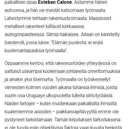
paikallinen opas
Esteban Calone
. Astumme hänen
autoonsa, ja hän vie meidät katsomaan työmaata.
Lähestymme tehtaan rakennustyömaata. Massiiviset
metalliset rakenteet kiiltävät kirkkaassa
auringonpaisteessa. Silmiä häikäisee. Aitaan on kiinnitetty
banderolli, jossa lukee: ”Elämän puolesta: ei enää
kuolemantapauksia työmaalla”.
Oppaamme kertoo, että rakennustöiden yhteydessä on
sattunut useampia kuolemaan johtaneita onnettomuuksia
ja ainakin yksi itsemurha. Työmaalla on työskennellyt
viimeisten kolmen vuoden aikana tuhansia ihmisiä, joista
suurin osa Uruguayn ulkopuolelta tulleita siirtotyöläisiä.
Näiden tietojen – kuten muidenkaan paikallisilta ihmisiltä
kuulemiemme asioiden – paikkansapitävyyttä emme ole
pystyneet tarkistamaan. Tämän kirjoituksen tarkoituksena
ei ole tuoda esiin objektiivisia faktoja vaan kuvata henkistä