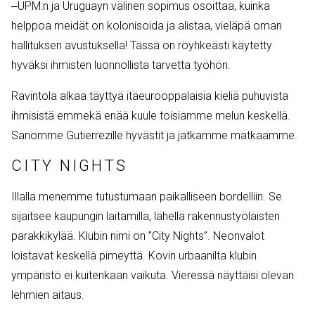
‒UPM:n ja Uruguayn välinen sopimus osoittaa, kuinka
helppoa meidät on kolonisoida ja alistaa, vieläpä oman
hallituksen avustuksella! Tässä on röyhkeästi käytetty
hyväksi ihmisten luonnollista tarvetta työhön.
Ravintola alkaa täyttyä itäeurooppalaisia kieliä puhuvista
ihmisistä emmekä enää kuule toisiamme melun keskellä.
Sanomme Gutierrezille hyvästit ja jatkamme matkaamme.
CITY NIGHTS
Illalla menemme tutustumaan paikalliseen bordelliin. Se
sijaitsee kaupungin laitamilla, lähellä rakennustyöläisten
parakkikylää. Klubin nimi on ”City Nights”. Neonvalot
loistavat keskellä pimeyttä. Kovin urbaanilta klubin
ympäristö ei kuitenkaan vaikuta. Vieressä näyttäisi olevan
lehmien aitaus.