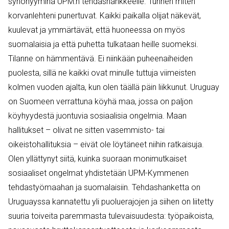
synonyymina UPM:n tehdashankkeelle. Tunnen miten
korvanlehteni punertuvat. Kaikki paikalla olijat näkevät,
kuulevat ja ymmärtävät, että huoneessa on myös
suomalaisia ja että puhetta tulkataan heille suomeksi.
Tilanne on hämmentävä. Ei niinkään puheenaiheiden
puolesta, sillä ne kaikki ovat minulle tuttuja viimeisten
kolmen vuoden ajalta, kun olen täällä päin liikkunut. Uruguay
on Suomeen verrattuna köyhä maa, jossa on paljon
köyhyydestä juontuvia sosiaalisia ongelmia. Maan
hallitukset – olivat ne sitten vasemmisto- tai
oikeistohallituksia – eivät ole löytäneet niihin ratkaisuja.
Olen yllättynyt siitä, kuinka suoraan monimutkaiset
sosiaaliset ongelmat yhdistetään UPM-Kymmenen
tehdastyömaahan ja suomalaisiin. Tehdashanketta on
Uruguayssa kannatettu yli puoluerajojen ja siihen on liitetty
suuria toiveita paremmasta tulevaisuudesta: työpaikoista,