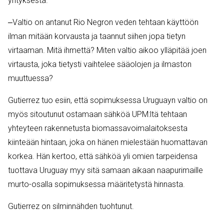
yrityksestä.
‒Valtio on antanut Rio Negron veden tehtaan käyttöön
ilman mitään korvausta ja taannut siihen jopa tietyn
virtaaman. Mitä ihmettä? Miten valtio aikoo ylläpitää joen
virtausta, joka tietysti vaihtelee sääolojen ja ilmaston
muuttuessa?
Gutierrez tuo esiin, että sopimuksessa Uruguayn valtio on
myös sitoutunut ostamaan sähköä UPM:ltä tehtaan
yhteyteen rakennetusta biomassavoimalaitoksesta
kiinteään hintaan, joka on hänen mielestään huomattavan
korkea. Hän kertoo, että sähköä yli omien tarpeidensa
tuottava Uruguay myy sitä samaan aikaan naapurimaille
murto-osalla sopimuksessa määritetystä hinnasta.
Gutierrez on silminnähden tuohtunut.