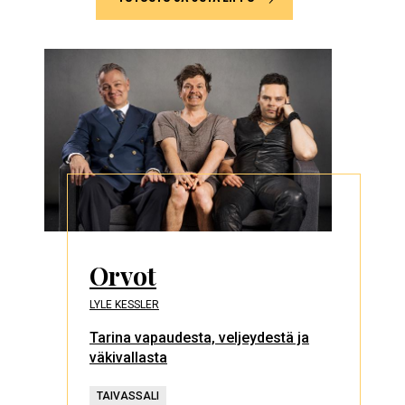
Orvot
LYLE KESSLER
Tarina vapaudesta, veljeydestä ja
väkivallasta
TAIVASSALI