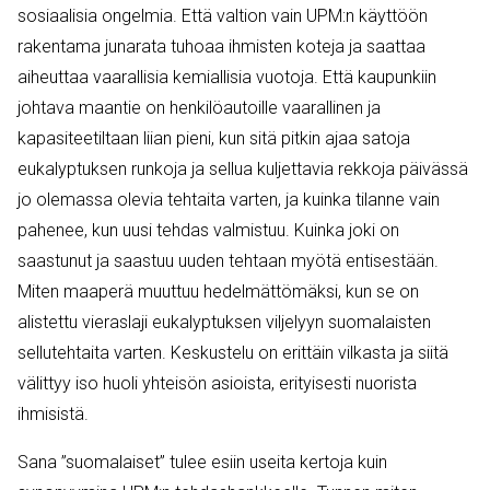
sosiaalisia ongelmia. Että valtion vain UPM:n käyttöön
rakentama junarata tuhoaa ihmisten koteja ja saattaa
aiheuttaa vaarallisia kemiallisia vuotoja. Että kaupunkiin
johtava maantie on henkilöautoille vaarallinen ja
kapasiteetiltaan liian pieni, kun sitä pitkin ajaa satoja
eukalyptuksen runkoja ja sellua kuljettavia rekkoja päivässä
jo olemassa olevia tehtaita varten, ja kuinka tilanne vain
pahenee, kun uusi tehdas valmistuu. Kuinka joki on
saastunut ja saastuu uuden tehtaan myötä entisestään.
Miten maaperä muuttuu hedelmättömäksi, kun se on
alistettu vieraslaji eukalyptuksen viljelyyn suomalaisten
sellutehtaita varten. Keskustelu on erittäin vilkasta ja siitä
välittyy iso huoli yhteisön asioista, erityisesti nuorista
ihmisistä.
Sana ”suomalaiset” tulee esiin useita kertoja kuin