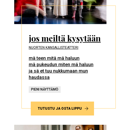
jos meiltä kysytään
NUORTEN KANSALLISTEATTERI
mä teen mitä mä haluun
mä pukeudun miten mä haluun
ja sä et tuu nukkumaan mun
haudassa
PIENI NÄYTTÄMÖ
TUTUSTU JA OSTA LIPPU