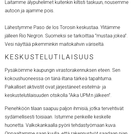
Laitamme älypuhelimet kuitenkin kiltisti taskuun, nousemme
autoon ja ajamme pois.
Lähestymme Paso de los Torosin keskustaa. Ylitämme
jälleen Rio Negron. Suomeksi se tarkoittaa ”mustaa jokea”.
Vesi näyttää pikemminkin maitokahvin väriseltä.
KESKUSTELUTILAISUUS
Pysäköimme kaupungin virastorakennuksen eteen. Sen
kokoushuoneessa on tänä iltana tärkeä tapahtuma.
Paikalliset aktivistit ovat järjestäneet esitelmä- ja
keskustelutilaisuuden otsikolla ”Aika UPM:n jälkeen”.
Pienehköön tilaan saapuu paljon ihmisiä, jotka tervehtivät
sydämellisesti toisiaan. Istumme penkeille keskelle
huonetta. Valkokankaalla pyörii tehdastyömaan kuva.
Oppaaltamme saan kuulla, että rakennustyöt saadaan pian