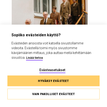
Sopiiko evästeiden käyttö?
Evästeiden ansiosta voit katsella sivustollamme
videoita. Evästeillä toimii myös sivustomme
kävijämäärien mittaus, joka auttaa meitä kehittämään
Toinen tasavalta
sivustoa.
Lisää tietoa
ESA LESKINEN
Evästeasetukset
Tarinoita pelon ja toivon
vuosikymmeniltä
HYVÄKSY EVÄSTEET
SUURI NÄYTTÄMÖ
VAIN PAKOLLISET EVÄSTEET
TUTUSTU JA OSTA LIPPU