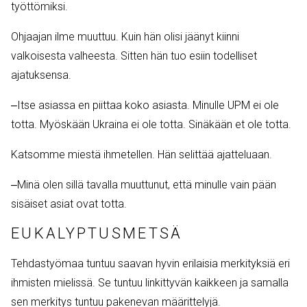
työttömiksi.
Ohjaajan ilme muuttuu. Kuin hän olisi jäänyt kiinni
valkoisesta valheesta. Sitten hän tuo esiin todelliset
ajatuksensa.
‒Itse asiassa en piittaa koko asiasta. Minulle UPM ei ole
totta. Myöskään Ukraina ei ole totta. Sinäkään et ole totta.
Katsomme miestä ihmetellen. Hän selittää ajatteluaan.
‒Minä olen sillä tavalla muuttunut, että minulle vain pään
sisäiset asiat ovat totta.
EUKALYPTUSMETSÄ
Tehdastyömaa tuntuu saavan hyvin erilaisia merkityksiä eri
ihmisten mielissä. Se tuntuu linkittyvän kaikkeen ja samalla
sen merkitys tuntuu pakenevan määrittelyjä.