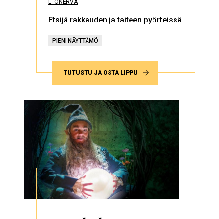
L. ONERVA
Etsijä rakkauden ja taiteen pyörteissä
PIENI NÄYTTÄMÖ
TUTUSTU JA OSTA LIPPU