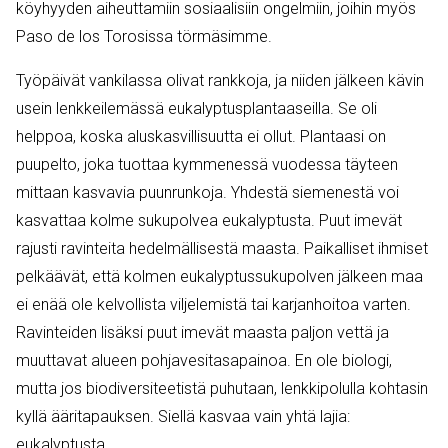
köyhyyden aiheuttamiin sosiaalisiin ongelmiin, joihin myös
Paso de los Torosissa törmäsimme.
Työpäivät vankilassa olivat rankkoja, ja niiden jälkeen kävin
usein lenkkeilemässä eukalyptusplantaaseilla. Se oli
helppoa, koska aluskasvillisuutta ei ollut. Plantaasi on
puupelto, joka tuottaa kymmenessä vuodessa täyteen
mittaan kasvavia puunrunkoja. Yhdestä siemenestä voi
kasvattaa kolme sukupolvea eukalyptusta. Puut imevät
rajusti ravinteita hedelmällisestä maasta. Paikalliset ihmiset
pelkäävät, että kolmen eukalyptussukupolven jälkeen maa
ei enää ole kelvollista viljelemistä tai karjanhoitoa varten.
Ravinteiden lisäksi puut imevät maasta paljon vettä ja
muuttavat alueen pohjavesitasapainoa. En ole biologi,
mutta jos biodiversiteetistä puhutaan, lenkkipolulla kohtasin
kyllä ääritapauksen. Siellä kasvaa vain yhtä lajia:
eukalyptusta.