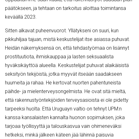
päätökseen, ja tehtaan on tarkoitus aloittaa toimintansa
keväällä 2023.
Sitten alkavat puheenvuorot. Yllätykseni on suuri, kun
pikkuhiljaa tajuan, mistä keskustelijat itse asiassa puhuvat.
Heidän näkemyksensä on, että tehdastyömaa on lisännyt
prostituutiota, ihmiskauppaa ja lasten seksuaalista
hyväksikäyttöä alueella. Keskustelijat puhuvat alaikäisistä
seksityön tekijöistä, jotka myyvät itseään saadakseen
huumeita ja rahaa. He kertovat nuorten pahentuneista
päihde- ja mielenterveysongelmista. He ovat sitä mieltä,
että rakennustyöntekijöiden terveysasioista ei ole pidetty
tarpeeksi huolta. Että Uruguayn valtio on tehnyt UPM:n
kanssa kansalaisten kannalta huonon sopimuksen, joka
tarjoaa työllisyyttä ja talouskasvua vain ohimeneväksi
hetkeksi, minkä jälkeen käteen jää lähinnä paisuvia