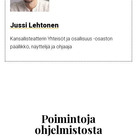
Jussi Lehtonen
Kansallisteatterin
Yhteisöt ja osallisuus -osaston
päällikkö, näyttelijä ja ohjaaja
Ohita
esitysten
esittelykaruselli
Poimintoja
ohjelmistosta