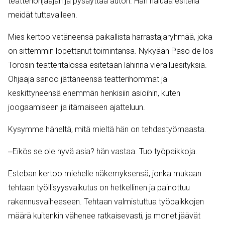
teatteriohjaajan ja pysäyttää auton. Hän haluaa esitellä
meidät tuttavalleen.
Mies kertoo vetäneensä paikallista harrastajaryhmää, joka
on sittemmin lopettanut toimintansa. Nykyään Paso de los
Torosin teatteritalossa esitetään lähinnä vierailuesityksiä.
Ohjaaja sanoo jättäneensä teatterihommat ja
keskittyneensä enemmän henkisiin asioihin, kuten
joogaamiseen ja itämaiseen ajatteluun.
Kysymme häneltä, mitä mieltä hän on tehdastyömaasta.
‒Eikös se ole hyvä asia? hän vastaa. Tuo työpaikkoja.
Esteban kertoo miehelle näkemyksensä, jonka mukaan
tehtaan työllisyysvaikutus on hetkellinen ja painottuu
rakennusvaiheeseen. Tehtaan valmistuttua työpaikkojen
määrä kuitenkin vähenee ratkaisevasti, ja monet jäävät