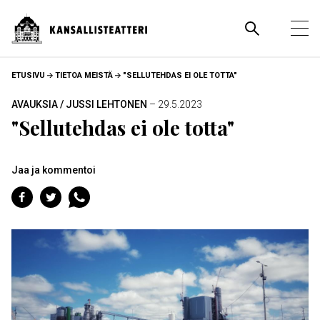
Hyppää
pääsisältöön
Pääva
Ava
pää
MURUPOLKU
ETUSIVU
TIETOA MEISTÄ
"SELLUTEHDAS EI OLE TOTTA"
AVAUKSIA / JUSSI LEHTONEN
– 29.5.2023
"Sellutehdas ei ole totta"
Jaa ja kommentoi
Jaa
Jaa
Jaa
Facebookiin
Twitteriin
WhatsAppiin