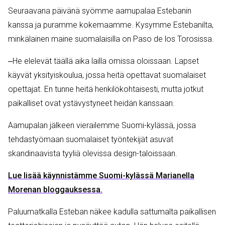
Seuraavana päivänä syömme aamupalaa Estebanin
kanssa ja puramme kokemaamme. Kysymme Estebanilta,
minkälainen maine suomalaisilla on Paso de los Torosissa.
‒He elelevät täällä aika lailla omissa oloissaan. Lapset
käyvät yksityiskoulua, jossa heitä opettavat suomalaiset
opettajat. En tunne heitä henkilökohtaisesti, mutta jotkut
paikalliset ovat ystävystyneet heidän kanssaan.
Aamupalan jälkeen vierailemme Suomi-kylässä, jossa
tehdastyömaan suomalaiset työntekijät asuvat
skandinaavista tyyliä olevissa design-taloissaan.
Lue lisää käynnistämme Suomi-kylässä Marianella
Morenan bloggauksessa.
Paluumatkalla Esteban näkee kadulla sattumalta paikallisen