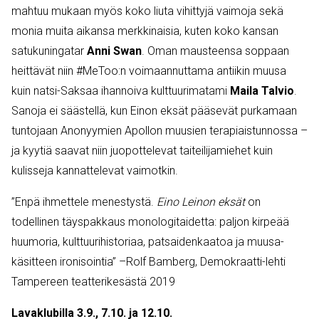
mahtuu mukaan myös koko liuta vihittyjä vaimoja sekä
monia muita aikansa merkkinaisia, kuten koko kansan
satukuningatar
Anni Swan
. Oman mausteensa soppaan
heittävät niin #MeToo:n voimaannuttama antiikin muusa
kuin natsi-Saksaa ihannoiva kulttuurimatami
Maila Talvio
.
Sanoja ei säästellä, kun Einon eksät pääsevät purkamaan
tuntojaan Anonyymien Apollon muusien terapiaistunnossa –
ja kyytiä saavat niin juopottelevat taiteilijamiehet kuin
kulisseja kannattelevat vaimotkin.
”Enpä ihmettele menestystä.
Eino Leinon eksät
on
todellinen täyspakkaus monologitaidetta: paljon kirpeää
huumoria, kulttuurihistoriaa, patsaidenkaatoa ja muusa-
käsitteen ironisointia” –Rolf Bamberg, Demokraatti-lehti
Tampereen teatterikesästä 2019
Lavaklubilla 3.9., 7.10. ja 12.10.