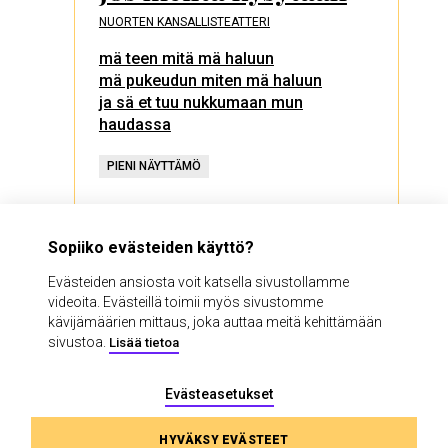
NUORTEN KANSALLISTEATTERI
mä teen mitä mä haluun
mä pukeudun miten mä haluun
ja sä et tuu nukkumaan mun
haudassa
PIENI NÄYTTÄMÖ
TUTUSTU JA OSTA LIPPU
Sopiiko evästeiden käyttö?
Evästeiden ansiosta voit katsella sivustollamme
videoita. Evästeillä toimii myös sivustomme
kävijämäärien mittaus, joka auttaa meitä kehittämään
sivustoa.
Lisää tietoa
Evästeasetukset
HYVÄKSY EVÄSTEET