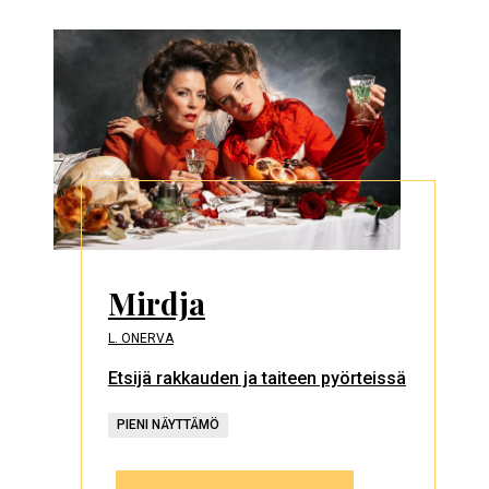
Mirdja
L. ONERVA
Etsijä rakkauden ja taiteen pyörteissä
PIENI NÄYTTÄMÖ