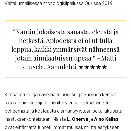
Valtakunnallisessa monologikilpailussa Oulussa 2019.
”Nautin jokaisesta sanasta, eleestä ja
hetkestä. Aplodeista ei ollut tulla
loppua, kaikki ymmärsivät nähneensä
jotain ainulaatuisen upeaa.” –Matti
Kuusela, Aamulehti ★★★★★
Kansallisrunoilijan asemaan noussut ja Suomen kenties
rakastetuin runoilija oli riimittelyjensä lisäksi tunnettu
boheemista ja kosteasta elämäntyylistään sekä lukuisista
ihastuksenkohteistaan. Näistä
L. Onerva
ja
Aino Kallas
ovat eittämättä tunnetuimmat muusat, mutta esitykseen