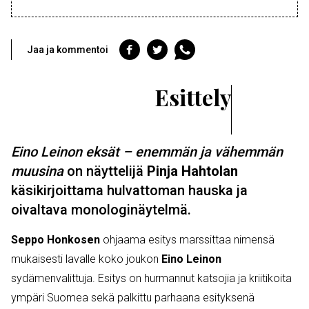
Jaa
Jaa
Jaa
Jaa ja kommentoi
Facebookiin
Twitteriin
WhatsAppiin
Esittely
Eino Leinon eksät – enemmän ja vähemmän
muusina
on näyttelijä
Pinja
Hahtolan
käsikirjoittama hulvattoman hauska ja
oivaltava monologinäytelmä.
Seppo Honkosen
ohjaama esitys marssittaa nimensä
mukaisesti lavalle koko joukon
Eino Leinon
sydämenvalittuja. Esitys on hurmannut katsojia ja kriitikoita
ympäri Suomea sekä palkittu parhaana esityksenä