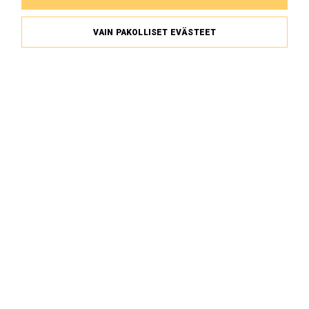
VAIN PAKOLLISET EVÄSTEET
Toinen tasavalta
ESA LESKINEN
Tarinoita pelon ja toivon
vuosikymmeniltä
SUURI NÄYTTÄMÖ
TUTUSTU JA OSTA LIPPU