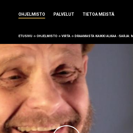
NÄYTÄ
OHJELMISTO
NÄYTÄ
PALVELUT
NÄYTÄ
TIETOA MEISTÄ
ALAVALIKKO
ALAVALIKKO
ALAVALIKKO
ETUSIVU
OHJELMISTO
VIRTA
DRAAMASTA KAIKKI ALKAA -SARJA: 