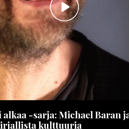
Toista
video
alkaa -sarja: Michael Baran j
rjallista kulttuuria