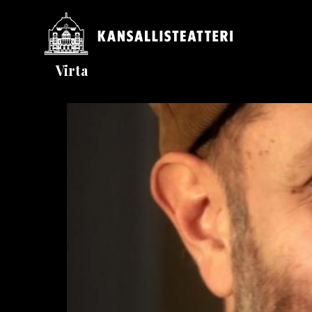
Hyppää
pääsisältöön
Päävalikko
Virta
MURUPOLKU