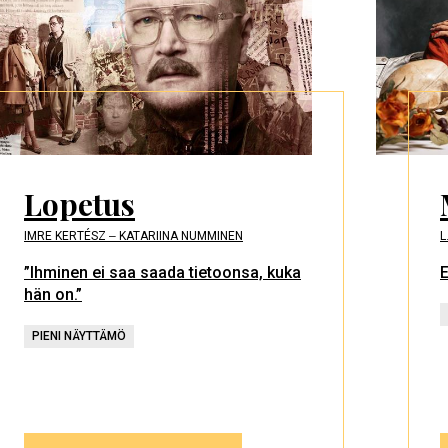
Lopetus
IMRE KERTÉSZ ‒ KATARIINA NUMMINEN
L
”Ihminen ei saa saada tietoonsa, kuka
E
hän on.”
PIENI NÄYTTÄMÖ