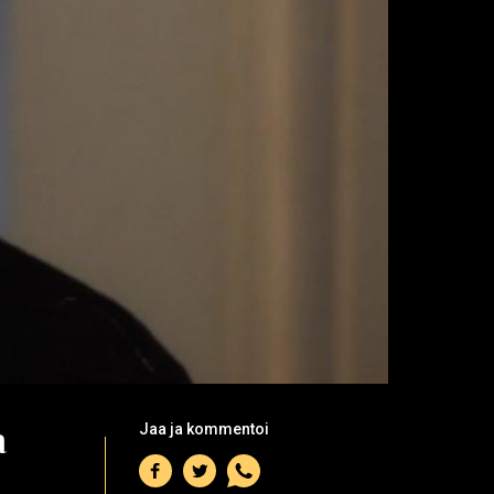
a
Jaa ja kommentoi
Jaa
Jaa
Jaa
Facebookiin
Twitteriin
WhatsAppiin