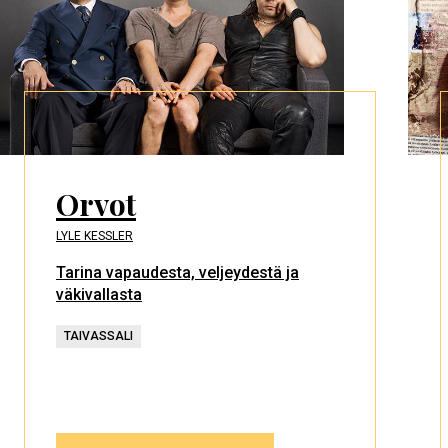
Orvot
LYLE KESSLER
Tarina vapaudesta, veljeydestä ja
väkivallasta
TAIVASSALI