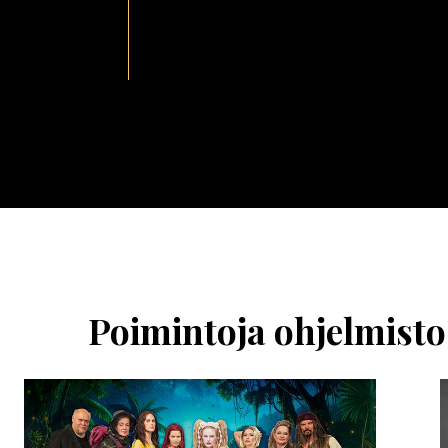
Ohita
esitysten
esittelykaruselli
Poimintoja ohjelmisto