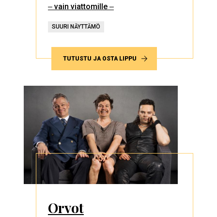
‒ vain viattomille ‒
SUURI NÄYTTÄMÖ
TUTUSTU JA OSTA LIPPU
Orvot