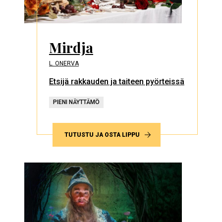
Mirdja
L. ONERVA
Etsijä rakkauden ja taiteen pyörteissä
PIENI NÄYTTÄMÖ
TUTUSTU JA OSTA LIPPU