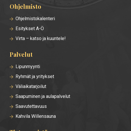
Ohjelmisto
Alatunnisteen
valikko
Ohjelmistokalenteri
Esitykset A-Ö
Virta – katso ja kuuntele!
Palvelut
Lipunmyynti
Ryhmät ja yritykset
Väliaikatarjoilut
Saapuminen ja aulapalvelut
Saavutettavuus
Kahvila Willensauna