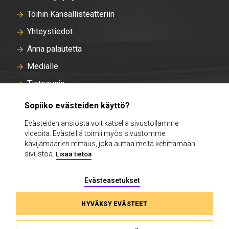
Töihin Kansallisteatteriin
Yhteystiedot
Anna palautetta
Medialle
Tietosuoja
Tallentavan kameravalvonnan rekisteriseloste
Sopiiko evästeiden käyttö?
Evästeasetukset
Evästeiden ansiosta voit katsella sivustollamme
videoita. Evästeillä toimii myös sivustomme
Intra
kävijämäärien mittaus, joka auttaa meitä kehittämään
sivustoa.
Lisää tietoa
Evästeasetukset
HYVÄKSY EVÄSTEET