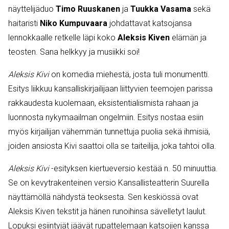
näyttelijäduo
Timo Ruuskanen
ja
Tuukka Vasama
sekä
haitaristi
Niko Kumpuvaara
johdattavat katsojansa
lennokkaalle retkelle läpi koko
Aleksis Kiven
elämän ja
teosten. Sana helkkyy ja musiikki soi!
Aleksis Kivi
on komedia miehestä, josta tuli monumentti.
Esitys liikkuu kansalliskirjailijaan liittyvien teemojen parissa
rakkaudesta kuolemaan, eksistentialismista rahaan ja
luonnosta nykymaailman ongelmiin. Esitys nostaa esiin
myös kirjailijan vähemmän tunnettuja puolia sekä ihmisiä,
joiden ansiosta Kivi saattoi olla se taiteilija, joka tahtoi olla.
Aleksis Kivi
-esityksen kiertueversio kestää n. 50 minuuttia.
Se on kevytrakenteinen versio Kansallisteatterin Suurella
näyttämöllä nähdystä teoksesta. Sen keskiössä ovat
Aleksis Kiven tekstit ja hänen runoihinsa sävelletyt laulut.
Lopuksi esiintyjät jäävät rupattelemaan katsojien kanssa