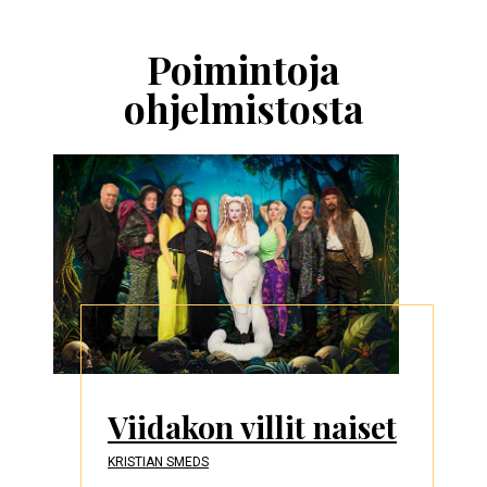
Ohita
esitysten
esittelykaruselli
Poimintoja
ohjelmistosta
Viidakon villit naiset
KRISTIAN SMEDS