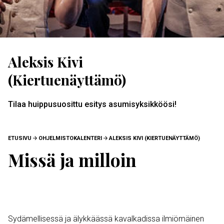
Aleksis Kivi
(Kiertuenäyttämö)
Tilaa huippusuosittu esitys asumisyksikköösi!
MURUPOLKU
ETUSIVU
OHJELMISTOKALENTERI
ALEKSIS KIVI (KIERTUENÄYTTÄMÖ)
Missä ja milloin
Sydämellisessä ja älykkäässä kavalkadissa ilmiömäinen