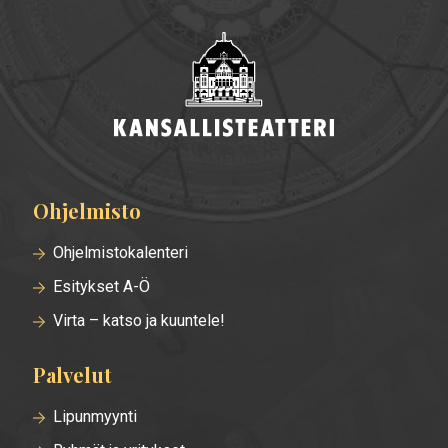
Ohjelmisto
Alatunnisteen
valikko
Ohjelmistokalenteri
Esitykset A-Ö
Virta – katso ja kuuntele!
Palvelut
Lipunmyynti