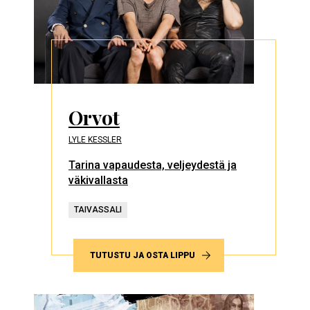
Orvot
LYLE KESSLER
Tarina vapaudesta, veljeydestä ja
väkivallasta
TAIVASSALI
TUTUSTU JA OSTA LIPPU