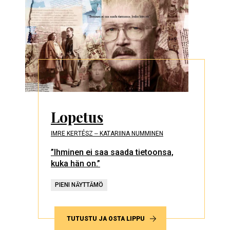
Lopetus
IMRE KERTÉSZ ‒ KATARIINA NUMMINEN
”Ihminen ei saa saada tietoonsa,
kuka hän on.”
PIENI NÄYTTÄMÖ
TUTUSTU JA OSTA LIPPU