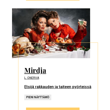
Mirdja
L. ONERVA
Etsijä rakkauden ja taiteen pyörteissä
PIENI NÄYTTÄMÖ