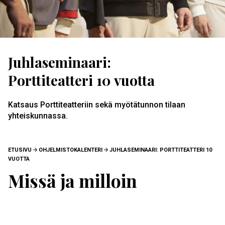
Juhlaseminaari:
Porttiteatteri 10 vuotta
Katsaus Porttiteatteriin sekä myötätunnon tilaan
yhteiskunnassa.
MURUPOLKU
ETUSIVU
OHJELMISTOKALENTERI
JUHLASEMINAARI: PORTTITEATTERI 10
VUOTTA
Missä ja milloin