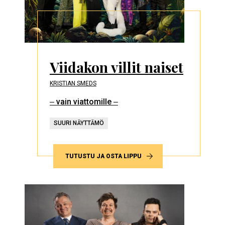
Viidakon villit naiset
KRISTIAN SMEDS
‒ vain viattomille ‒
SUURI NÄYTTÄMÖ
TUTUSTU JA OSTA LIPPU