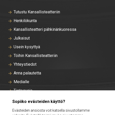
Tutustu Kansallisteatteriin
Henkilökunta
Kansallisteatteri pähkinänkuoressa
Julkaisut
Usein kysyttyä
Töihin Kansallisteatteriin
Yhteystiedot
Anna palautetta
Medialle
Tietosuoja
Tallentavan kameravalvonnan rekisteriseloste
Sopiiko evästeiden käyttö?
Evästeasetukset
Evästeiden ansiosta voit katsella sivustollamme