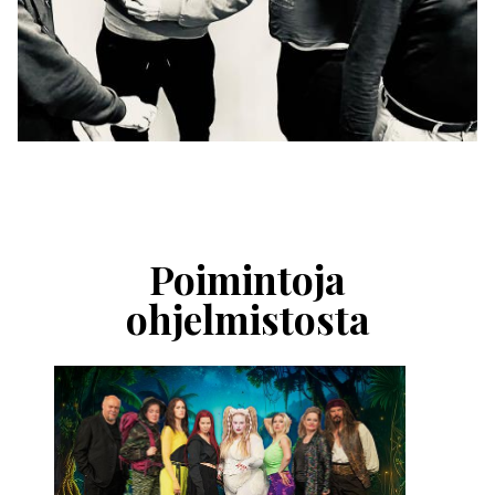
Ohita
esitysten
esittelykaruselli
Poimintoja
ohjelmistosta