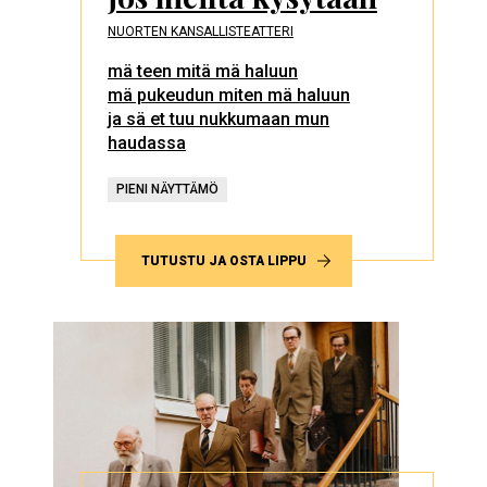
NUORTEN KANSALLISTEATTERI
mä teen mitä mä haluun
mä pukeudun miten mä haluun
ja sä et tuu nukkumaan mun
haudassa
PIENI NÄYTTÄMÖ
TUTUSTU JA OSTA LIPPU