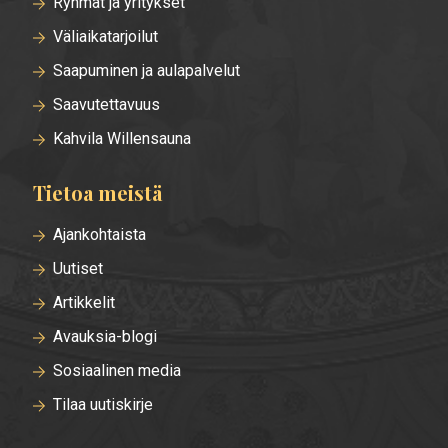
Ryhmät ja yritykset
Väliaikatarjoilut
Saapuminen ja aulapalvelut
Saavutettavuus
Kahvila Willensauna
Tietoa meistä
Ajankohtaista
Uutiset
Artikkelit
Avauksia-blogi
Sosiaalinen media
Tilaa uutiskirje