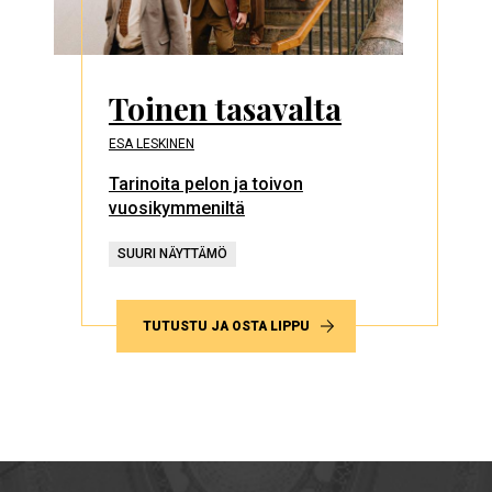
Toinen tasavalta
ESA LESKINEN
Tarinoita pelon ja toivon
vuosikymmeniltä
SUURI NÄYTTÄMÖ
TUTUSTU JA OSTA LIPPU