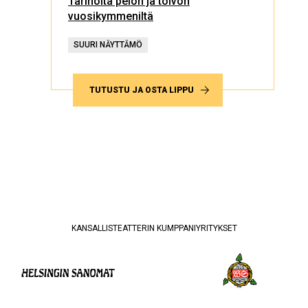
Tarinoita pelon ja toivon
vuosikymmeniltä
SUURI NÄYTTÄMÖ
TUTUSTU JA OSTA LIPPU
KANSALLISTEATTERIN KUMPPANIYRITYKSET