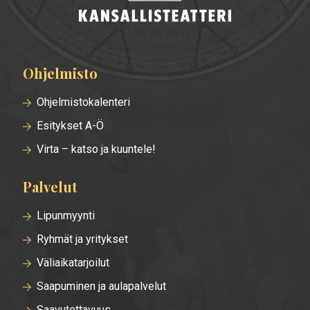
Ohjelmisto
Alatunnisteen
valikko
Ohjelmistokalenteri
Esitykset A-Ö
Virta – katso ja kuuntele!
Palvelut
Lipunmyynti
Ryhmät ja yritykset
Väliaikatarjoilut
Saapuminen ja aulapalvelut
Saavutettavuus