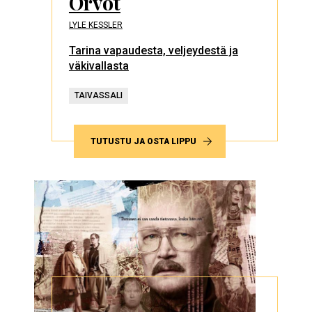
Orvot
LYLE KESSLER
Tarina vapaudesta, veljeydestä ja
väkivallasta
TAIVASSALI
TUTUSTU JA OSTA LIPPU