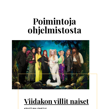
Ohita
esitysten
esittelykaruselli
Poimintoja
ohjelmistosta
Viidakon villit naiset