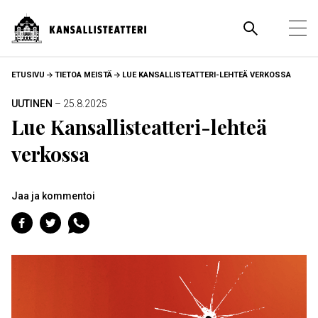
Hyppää
pääsisältöön
Pääva
Ava
pää
MURUPOLKU
ETUSIVU
TIETOA MEISTÄ
LUE KANSALLISTEATTERI-LEHTEÄ VERKOSSA
UUTINEN
– 25.8.2025
Lue Kansallisteatteri-lehteä
verkossa
Jaa ja kommentoi
Jaa
Jaa
Jaa
Facebookiin
Twitteriin
WhatsAppiin