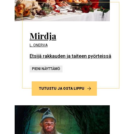
Mirdja
L. ONERVA
Etsijä rakkauden ja taiteen pyörteissä
PIENI NÄYTTÄMÖ
TUTUSTU JA OSTA LIPPU