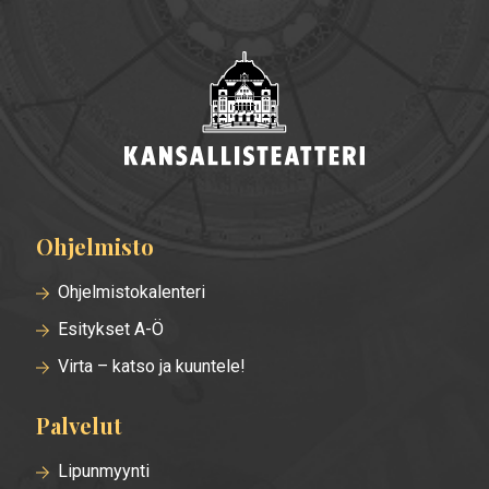
Ohjelmisto
Alatunnisteen
valikko
Ohjelmistokalenteri
Esitykset A-Ö
Virta – katso ja kuuntele!
Palvelut
Lipunmyynti