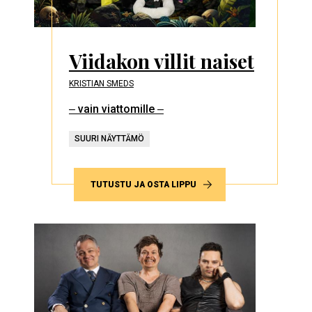
Viidakon villit naiset
KRISTIAN SMEDS
‒ vain viattomille ‒
SUURI NÄYTTÄMÖ
TUTUSTU JA OSTA LIPPU