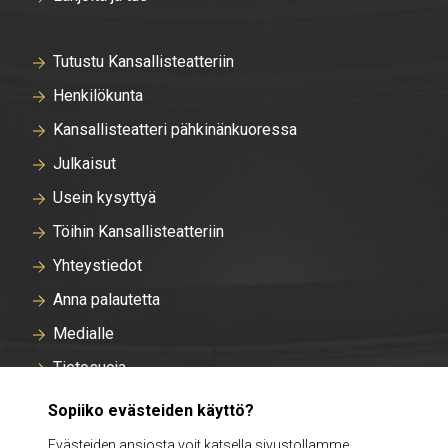
Tutustu Kansallisteatteriin
Henkilökunta
Kansallisteatteri pähkinänkuoressa
Julkaisut
Usein kysyttyä
Töihin Kansallisteatteriin
Yhteystiedot
Anna palautetta
Medialle
Tietosuoja
Tallentavan kameravalvonnan rekisteriseloste
Sopiiko evästeiden käyttö?
Evästeasetukset
Evästeiden ansiosta voit katsella sivustollamme