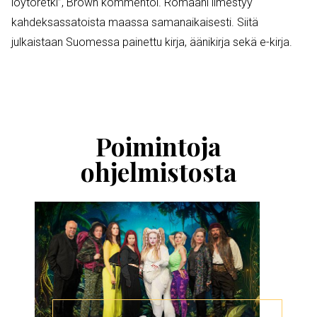
löytöretki”, Brown kommentoi. Romaani ilmestyy
kahdeksassatoista maassa samanaikaisesti. Siitä
julkaistaan Suomessa painettu kirja, äänikirja sekä e-kirja.
Ohita
esitysten
esittelykaruselli
Poimintoja
ohjelmistosta