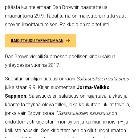
päästä kuuntelemaan Dan Brownin haastattelua
maanantaina 29.9. Tapahtuma on maksuton, mutta vaatii
sitovan ilmoittautumisen. Paikkoja on rajoitetusti.
ILMOITTAUDU TAPAHTUMAAN
Dan Brown vieraili Suomessa edellisen kirjajulkaisun
yhteydessä vuonna 2017.
Suositun kirjailijan uutuusromaani
Salaisuuksien salaisuus
julkaistaan 9.9. Kirjan suomentaa
Jorma-Veikko
Sappinen
. Salaisuuksien salaisuus on räjähtävä, älykäs ja
käänteitä täynnä oleva trilleri, joka koukuttaa lukijat tavalla,
jonka vain Brown osaa. ”
Salaisuuksien salaisuus
on
ehdottomasti kirjoistani monisyisin ja kunnianhimoisin – ja
kaikista hauskin. Sen kirjoittaminen on ollut unohtumaton