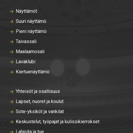
Näyttämöt
Suuri näyttämö
Pieni näyttämö
Taivassali
Maalaamosali
Lavaklubi
Kiertuenäyttämö
Yhteisöt ja osallisuus
Lapset, nuoret ja koulut
Sote-yksiköt ja vankilat
Keskustelut, työpajat ja kulissikierrokset
Lahjoita ja tue