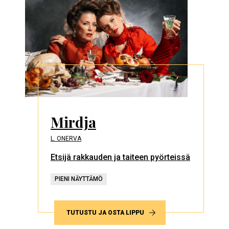
Mirdja
L. ONERVA
Etsijä rakkauden ja taiteen pyörteissä
PIENI NÄYTTÄMÖ
TUTUSTU JA OSTA LIPPU