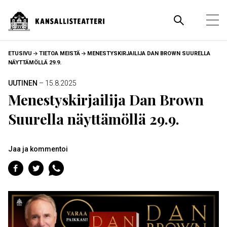
Hyppää
pääsisältöön
Pääva
Ava
pää
MURUPOLKU
ETUSIVU
TIETOA MEISTÄ
MENESTYSKIRJAILIJA DAN BROWN SUURELLA
NÄYTTÄMÖLLÄ 29.9.
UUTINEN
– 15.8.2025
Menestyskirjailija Dan Brown
Suurella näyttämöllä 29.9.
Jaa ja kommentoi
Jaa
Jaa
Jaa
Facebookiin
Twitteriin
WhatsAppiin