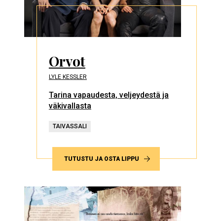
Orvot
LYLE KESSLER
Tarina vapaudesta, veljeydestä ja
väkivallasta
TAIVASSALI
TUTUSTU JA OSTA LIPPU