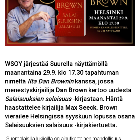
WSOY järjestää Suurella näyttämöllä
maanantaina 29.9. klo 17.30 tapahtuman
nimeltä
Ilta Dan Brownin
kanssa, jossa
menestyskirjailija
Dan Brown
kertoo uudesta
Salaisuuksien salaisuus
-kirjastaan. Häntä
haastattelee kirjailija
Max Seeck
. Brown
vierailee Helsingissä syyskuun lopussa osana
Salaisuuksien salaisuus -kirjakiertuetta.
Suomalaisilla lukijoilla on ainutkertainen mahdollisuus