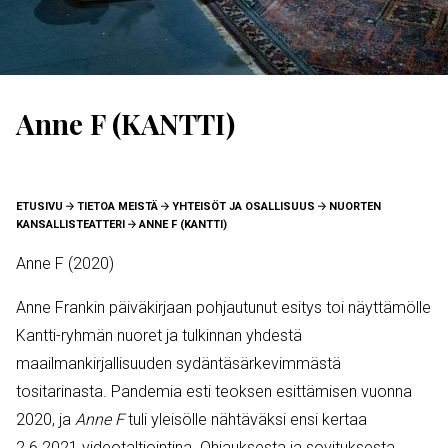
Anne F (KANTTI)
MURUPOLKU
ETUSIVU
TIETOA MEISTÄ
YHTEISÖT JA OSALLISUUS
NUORTEN
KANSALLISTEATTERI
ANNE F (KANTTI)
Anne F (2020)
Anne Frankin päiväkirjaan pohjautunut esitys toi näyttämölle
Kantti-ryhmän nuoret ja tulkinnan yhdestä
maailmankirjallisuuden sydäntäsärkevimmästä
tositarinasta. Pandemia esti teoksen esittämisen vuonna
2020, ja
Anne F
tuli yleisölle nähtäväksi ensi kertaa
2.6.2021 videotaltiointina. Ohjauksesta ja sovituksesta