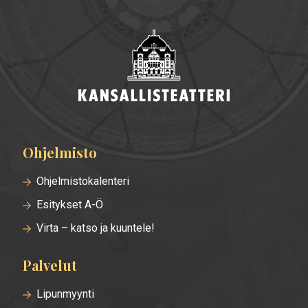
Ohjelmisto
Alatunnisteen
valikko
Ohjelmistokalenteri
Esitykset A-Ö
Virta – katso ja kuuntele!
Palvelut
Lipunmyynti