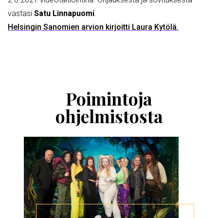
vastasi
Satu Linnapuomi
.
Helsingin Sanomien arvion kirjoitti Laura Kytölä
.
Ohita
esitysten
esittelykaruselli
Poimintoja
ohjelmistosta