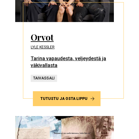
Orvot
LYLE KESSLER
Tarina vapaudesta, veljeydestä ja
väkivallasta
TAIVASSALI
TUTUSTU JA OSTA LIPPU