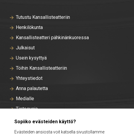
Tutustu Kansallisteatteriin
Henkilökunta
Kansallisteatteri pähkinänkuoressa
Julkaisut
Usein kysyttyä
Töihin Kansallisteatteriin
Yhteystiedot
Anna palautetta
Medialle
Tietosuoja
Tallentavan kameravalvonnan rekisteriseloste
Sopiiko evästeiden käyttö?
Evästeasetukset
Evästeiden ansiosta voit katsella sivustollamme