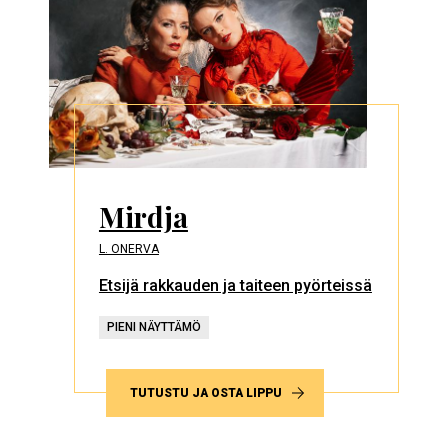
Mirdja
L. ONERVA
Etsijä rakkauden ja taiteen pyörteissä
PIENI NÄYTTÄMÖ
TUTUSTU JA OSTA LIPPU