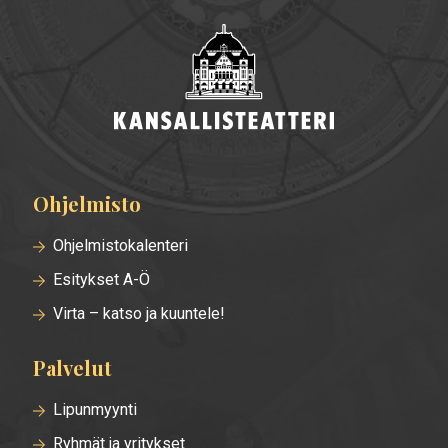
Ohjelmisto
Alatunnisteen
valikko
Ohjelmistokalenteri
Esitykset A-Ö
Virta – katso ja kuuntele!
Palvelut
Lipunmyynti
Ryhmät ja yritykset