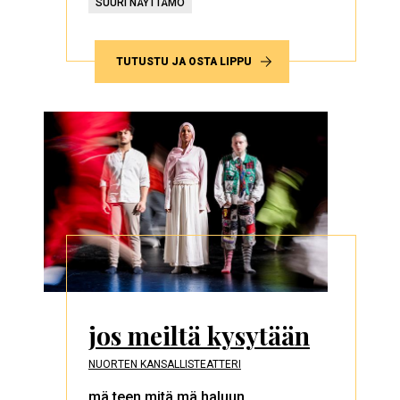
SUURI NÄYTTÄMÖ
TUTUSTU JA OSTA LIPPU
jos meiltä kysytään
NUORTEN KANSALLISTEATTERI
mä teen mitä mä haluun