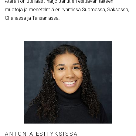
Atarah on uteliaasti harjoittanut eri esittävän taiteen
muotoja ja menetelmiä eri ryhmissä Suomessa, Saksassa,
Ghanassa ja Tansaniassa.
ANTONIA ESITYKSISSÄ