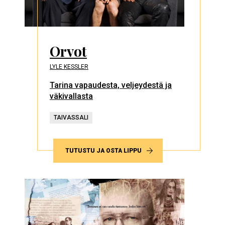
Orvot
LYLE KESSLER
Tarina vapaudesta, veljeydestä ja
väkivallasta
TAIVASSALI
TUTUSTU JA OSTA LIPPU