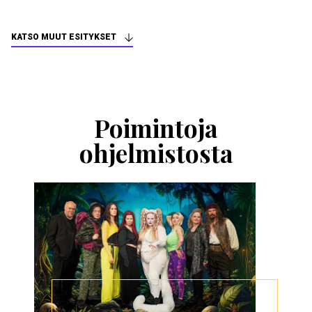
KATSO MUUT ESITYKSET
Ohita
esitysten
esittelykaruselli
Poimintoja
ohjelmistosta