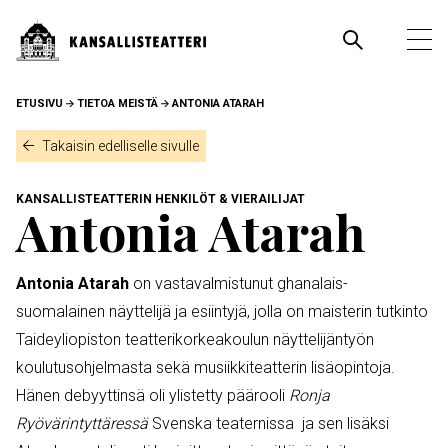
Hyppää
pääsisältöön
Pääva
Ava
pää
MURUPOLKU
ETUSIVU
TIETOA MEISTÄ
ANTONIA ATARAH
Takaisin edelliselle sivulle
KANSALLISTEATTERIN HENKILÖT & VIERAILIJAT
Antonia Atarah
Antonia Atarah
on vastavalmistunut ghanalais-
suomalainen näyttelijä ja esiintyjä, jolla on maisterin tutkinto
Taideyliopiston teatterikorkeakoulun näyttelijäntyön
koulutusohjelmasta sekä musiikkiteatterin lisäopintoja.
Hänen debyyttinsä oli ylistetty päärooli
Ronja
Ryövärintyttäressä
Svenska teaternissa ja sen lisäksi