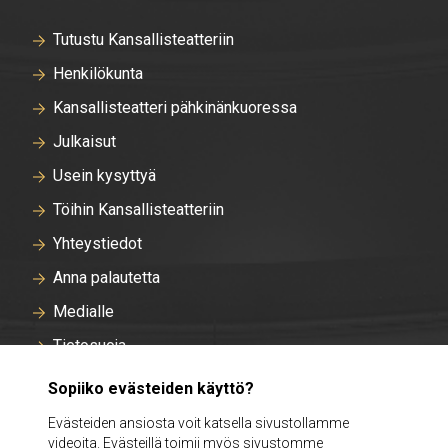
Tutustu Kansallisteatteriin
Henkilökunta
Kansallisteatteri pähkinänkuoressa
Julkaisut
Usein kysyttyä
Töihin Kansallisteatteriin
Yhteystiedot
Anna palautetta
Medialle
Tietosuoja
Tallentavan kameravalvonnan rekisteriseloste
Sopiiko evästeiden käyttö?
Evästeasetukset
Evästeiden ansiosta voit katsella sivustollamme
videoita. Evästeillä toimii myös sivustomme
Intra