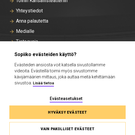
Töihin Kansallisteatteriin
Yhteystiedot
Anna palautetta
Medialle
Tietosuoja
Tallentavan kameravalvonnan rekisteriseloste
Sopiiko evästeiden käyttö?
Evästeasetukset
Evästeiden ansiosta voit katsella sivustollamme
videoita. Evästeillä toimii myös sivustomme
Intra
kävijämäärien mittaus, joka auttaa meitä kehittämään
sivustoa.
Lisää tietoa
Evästeasetukset
HYVÄKSY EVÄSTEET
VAIN PAKOLLISET EVÄSTEET