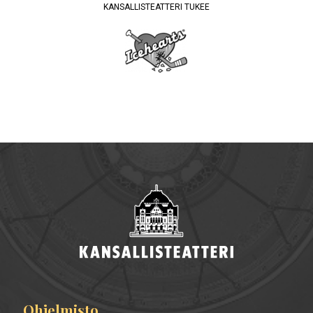
KANSALLISTEATTERI TUKEE
Ohjelmisto
Alatunnisteen