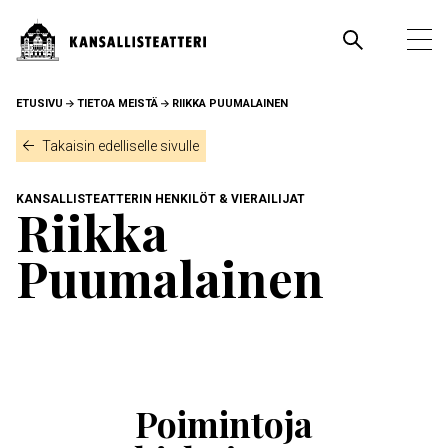
Hyppää
pääsisältöön
Pääva
Ava
pää
MURUPOLKU
ETUSIVU
TIETOA MEISTÄ
RIIKKA PUUMALAINEN
Takaisin edelliselle sivulle
KANSALLISTEATTERIN HENKILÖT & VIERAILIJAT
Riikka
Puumalainen
Ohita
esitysten
esittelykaruselli
Poimintoja