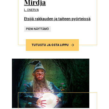
Mirdja
L. ONERVA
Etsijä rakkauden ja taiteen pyörteissä
PIENI NÄYTTÄMÖ
TUTUSTU JA OSTA LIPPU