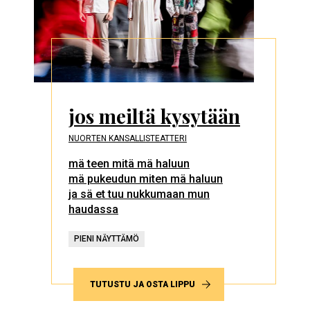
jos meiltä kysytään
NUORTEN KANSALLISTEATTERI
mä teen mitä mä haluun
mä pukeudun miten mä haluun
ja sä et tuu nukkumaan mun
haudassa
PIENI NÄYTTÄMÖ
TUTUSTU JA OSTA LIPPU