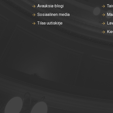
Avauksia-blogi
Tai
Sosiaalinen media
Maa
Tilaa uutiskirje
Lav
Kie