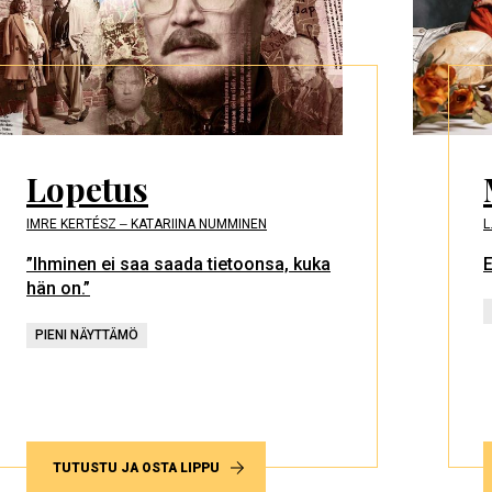
Lopetus
IMRE KERTÉSZ ‒ KATARIINA NUMMINEN
L
”Ihminen ei saa saada tietoonsa, kuka
E
hän on.”
PIENI NÄYTTÄMÖ
TUTUSTU JA OSTA LIPPU