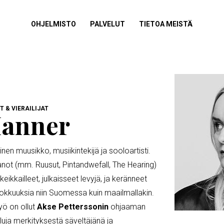
NÄYTÄ
OHJELMISTO
NÄYTÄ
PALVELUT
NÄYTÄ
TIETOA MEISTÄ
ALAVALIKKO
ALAVALIKKO
ALAVALIKKO
 & VIERAILIJAT
Manner
äinen muusikko, musiikintekijä ja sooloartisti.
not (mm. Ruusut, Pintandwefall, The Hearing)
eikkailleet, julkaisseet levyjä, ja keränneet
dokkuuksia niin Suomessa kuin maailmallakin.
yö on ollut
Akse Petterssonin
ohjaaman
luja merkityksestä säveltäjänä ja