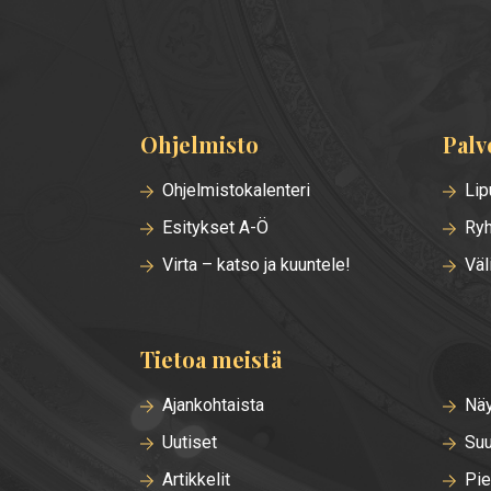
Ohjelmisto
Palv
Alatunnisteen
valikko
Ohjelmistokalenteri
Lip
Esitykset A-Ö
Ryh
Virta – katso ja kuuntele!
Väl
Tietoa meistä
Ajankohtaista
Näy
Uutiset
Suu
Artikkelit
Pie