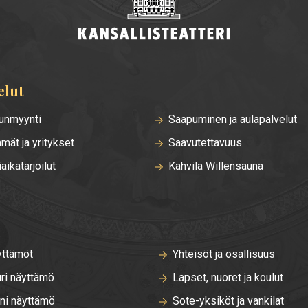
elut
unmyynti
Saapuminen ja aulapalvelut
mät ja yritykset
Saavutettavuus
iaikatarjoilut
Kahvila Willensauna
ttämöt
Yhteisöt ja osallisuus
ri näyttämö
Lapset, nuoret ja koulut
ni näyttämö
Sote-yksiköt ja vankilat