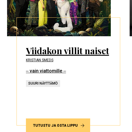
Viidakon villit naiset
KRISTIAN SMEDS
‒ vain viattomille ‒
SUURI NÄYTTÄMÖ
TUTUSTU JA OSTA LIPPU