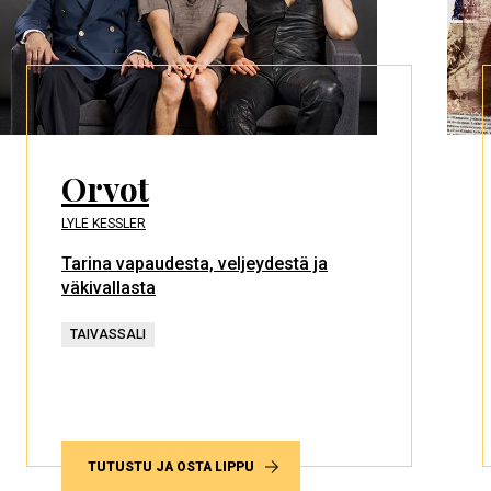
Orvot
LYLE KESSLER
Tarina vapaudesta, veljeydestä ja
väkivallasta
TAIVASSALI
TUTUSTU JA OSTA LIPPU