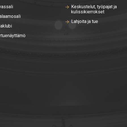
vassali
Keskustelut, työpajat ja
kulissikierrokset
laamosali
Lahjoita ja tue
aklubi
rtuenäyttämö