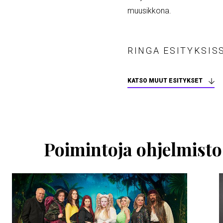
muusikkona.
RINGA ESITYKSIS
KATSO MUUT ESITYKSET
Ohita
esitysten
esittelykaruselli
Poimintoja ohjelmisto