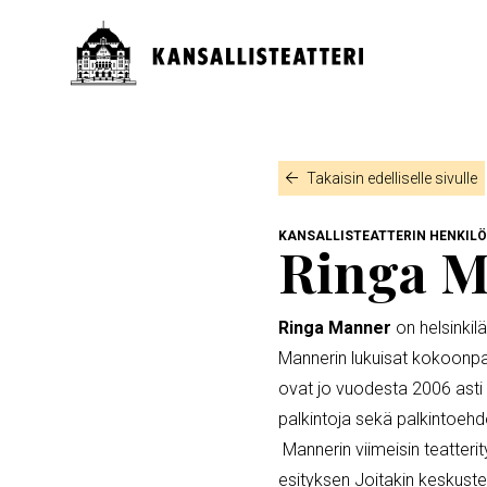
Hyppää
pääsisältöön
Päävalikko
MURUPOLKU
Takaisin edelliselle sivulle
KANSALLISTEATTERIN HENKILÖT
Ringa 
Ringa Manner
on helsinkil
Mannerin lukuisat kokoonpa
ovat jo vuodesta 2006 asti k
palkintoja sekä palkintoeh
Mannerin viimeisin teatterit
esityksen Joitakin keskuste