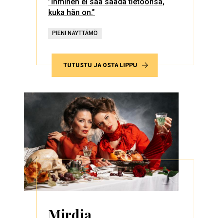
”Ihminen ei saa saada tietoonsa,
kuka hän on.”
PIENI NÄYTTÄMÖ
TUTUSTU JA OSTA LIPPU
Mirdja