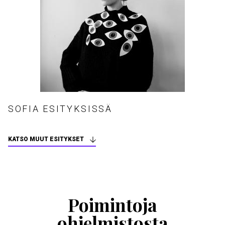
SOFIA ESITYKSISSÄ
KATSO MUUT ESITYKSET
Ohita
esitysten
esittelykaruselli
Poimintoja
ohjelmistosta