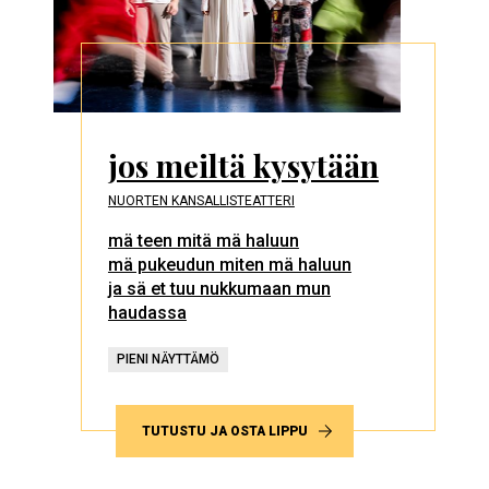
jos meiltä kysytään
NUORTEN KANSALLISTEATTERI
mä teen mitä mä haluun
mä pukeudun miten mä haluun
ja sä et tuu nukkumaan mun
haudassa
PIENI NÄYTTÄMÖ
TUTUSTU JA OSTA LIPPU