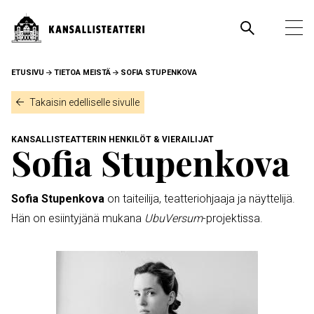
Hyppää
pääsisältöön
Pääva
Ava
pää
MURUPOLKU
ETUSIVU
TIETOA MEISTÄ
SOFIA STUPENKOVA
Takaisin edelliselle sivulle
KANSALLISTEATTERIN HENKILÖT & VIERAILIJAT
Sofia Stupenkova
Sofia Stupenkova
on taiteilija, teatteriohjaaja ja näyttelijä.
Hän on esiintyjänä mukana
UbuVersum
-projektissa.