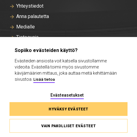
Yhteystiedot
Anna palautetta
Medialle
Tietosuoja
Tallentavan kameravalvonnan rekisteriseloste
Sopiiko evästeiden käyttö?
Evästeasetukset
Evästeiden ansiosta voit katsella sivustollamme
videoita. Evästeillä toimii myös sivustomme
Intra
kävijämäärien mittaus, joka auttaa meitä kehittämään
sivustoa.
Lisää tietoa
Evästeasetukset
HYVÄKSY EVÄSTEET
VAIN PAKOLLISET EVÄSTEET