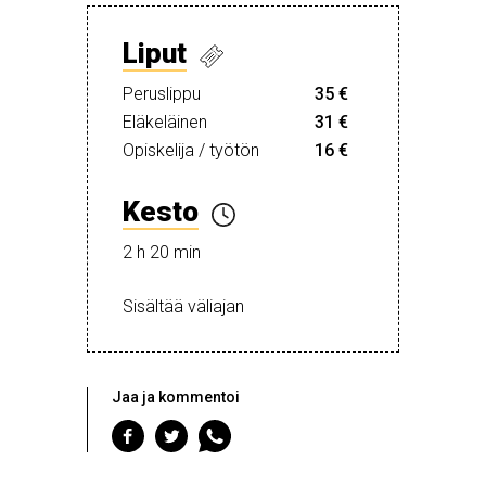
Liput
Peruslippu
35 €
Eläkeläinen
31 €
Opiskelija / työtön
16 €
Kesto
2 h 20 min
Sisältää väliajan
Jaa ja kommentoi
Jaa
Jaa
Jaa
Facebookiin
Twitteriin
WhatsAppiin