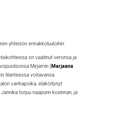
een yhteisön ennakkoluuloihin.
iisikohteissa on vaatinut veronsa ja
avopuolisonsa Mirjamin (
Marjaana
in tilanteessa voitavansa.
italon vanhapoika, eläköitynyt
n Jannika torjuu naapurin kosinnan, ja