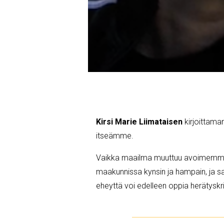
Kirsi Marie Liimataisen
kirjoittama
itseämme.
Vaikka maailma muuttuu avoimemmaks
maakunnissa kynsin ja hampain, ja sa
eheyttä voi edelleen oppia herätyskris