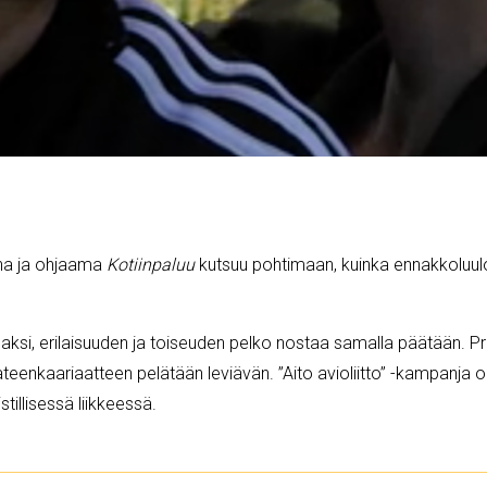
na ja ohjaama
Kotiinpaluu
kutsuu pohtimaan, kuinka ennakkoluul
i, erilaisuuden ja toiseuden pelko nostaa samalla päätään. Pr
teenkaariaatteen pelätään leviävän. ”Aito avioliitto” -kampanja o
tillisessä liikkeessä.