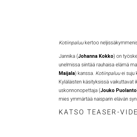
Kotiinpaluu
kertoo neljissäkymmeniss
Jannika (
Johanna Kokko
) on työske
unelmissa siintää rauhaisa elämä maa
Maijala
) kanssa.
Kotiinpaluu
ei suju 
Kyläläisten käsityksissä vaikuttavat i
uskonnonopettaja (
Jouko Puolanto
mies ymmärtää naisparin elävän synn
KATSO TEASER-VID