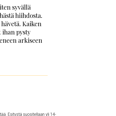
iten syvällä
hästä hiihdosta.
n hävetä. Kaiken
t ihan pysty
ieneen arkiseen
tää. Esitystä suositellaan yli 14-