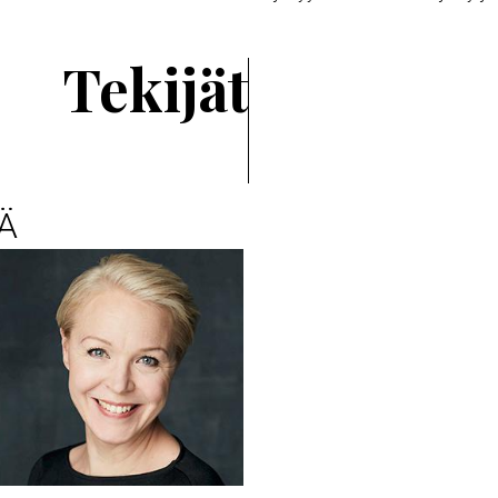
Tekijät
Ä