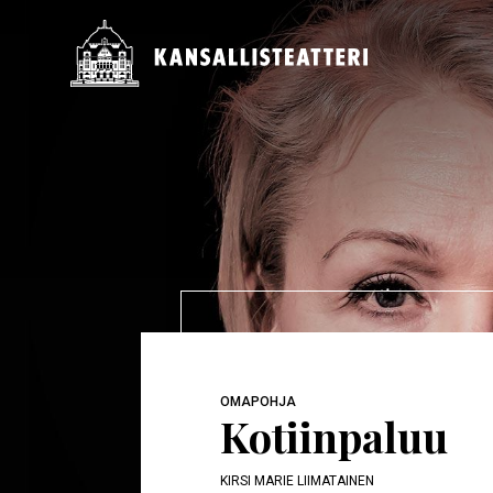
Hyppää
pääsisältöön
Päävalikko
OMAPOHJA
Kotiinpaluu
KIRSI MARIE LIIMATAINEN