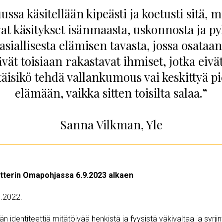
ussa käsitellään kipeästi ja koetusti sitä, m
t käsitykset isänmaasta, uskonnosta ja py
asiallisesta elämisen tavasta, jossa osataa
ävät toisiaan rakastavat ihmiset, jotka eivä
täisikö tehdä vallankumous vai keskittyä p
elämään, vaikka sitten toisilta salaa.”
Sanna Vilkman, Yle
tterin Omapohjassa 6.9.2023 alkaen
8.2022.
n identiteettiä mitätöivää henkistä ja fyysistä väkivaltaa ja syrjin