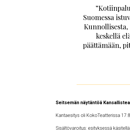
”Kotiinpalu
Suomessa istuva
Kunnollisesta, 
keskellä el
päättämään, pi
Seitsemän näytäntöä Kansallistea
Kantaesitys oli KokoTeatterissa 17.
Sisältövaroitus: esityksessä käsitellää