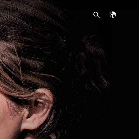
Avaa
kielivalikko